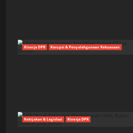
Kinerja DPR
Korupsi & Penyalahgunaan Kekuasaan
Kebijakan & Legislasi
Kinerja DPR