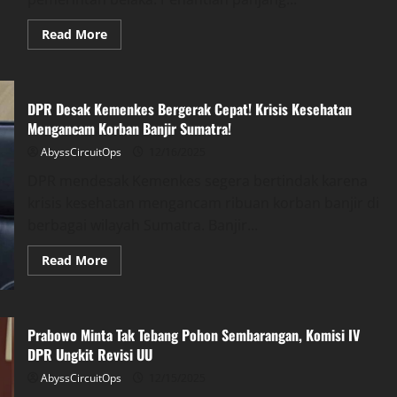
Read
Read More
more
about
DPR
Desak
Peta
DPR Desak Kemenkes Bergerak Cepat! Krisis Kesehatan
Jalan
Penyelesaian
Mengancam Korban Banjir Sumatra!​
HAM,
Bukan
AbyssCircuitOps
12/16/2025
Sekadar
Janji
DPR mendesak Kemenkes segera bertindak karena
Manis!
krisis kesehatan mengancam ribuan korban banjir di
berbagai wilayah Sumatra. Banjir...
Read
Read More
more
about
DPR
Desak
Kemenkes
Prabowo Minta Tak Tebang Pohon Sembarangan, Komisi IV
Bergerak
Cepat!
DPR Ungkit Revisi UU
Krisis
Kesehatan
AbyssCircuitOps
12/15/2025
Mengancam
Korban