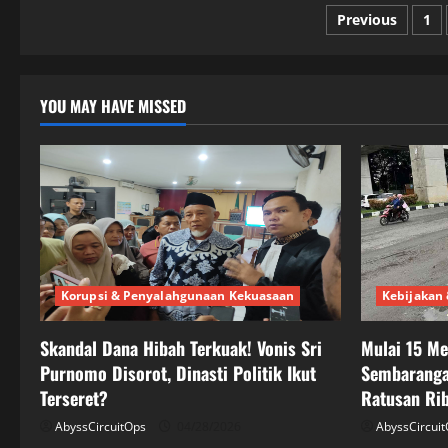
Posts
Previous
1
paginatio
YOU MAY HAVE MISSED
Korupsi & Penyalahgunaan Kekuasaan
Kebijakan 
Skandal Dana Hibah Terkuak! Vonis Sri
Mulai 15 M
Purnomo Disorot, Dinasti Politik Ikut
Sembaranga
Terseret?
Ratusan Ri
AbyssCircuitOps
04/28/2026
AbyssCircui