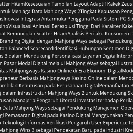
catter Hitam
Kesesuaian Tampilan Layout Adaptif Kakek Zeus
ntuk Menjaga Data Mahjong Ways 2
Tingkat Kepuasan Pen
us
Inovasi Integrasi Antarmuka Pengguna Pada Sistem PG So
sino
Visualisasi Animasi Beresolusi Tinggi Dari Karakter Kak
Saat Kemunculan Scatter Hitam
Analisis Perilaku Konsumen 
i Branding Digital dengan Mahjong Ways sebagai Pendukung 
tan Balanced Scorecard
Identifikasi Hubungan Sentimen Digi
ins 3 dalam Mendukung Personalisasi Layanan Digital
Interp
an Pasar Modal Digital melalui Mahjong Ways sebagai Ilustra
itas Mahjongways Kasino Online di Era Ekonomi Digital
Mode
preneur Berbasis Mahjongways Kasino Online dalam Mendor
ambilan Keputusan pada Perusahaan Digital
Pemanfaatan B
dalam Infrastruktur Mahjong Ways 2 untuk Mendukung Skala
usan Manajerial
Pengaruh Literasi Investasi terhadap Per
n Data Mahjong Ways sebagai Pendukung Manajemen Opera
egi Pemasaran Digital pada Kasino Digital Menggunakan P
a Teknologi Informasi
Verifikasi Pengaruh User Experience t
ahjong Wins 3 sebagai Pendekatan Baru pada Industri Kreat