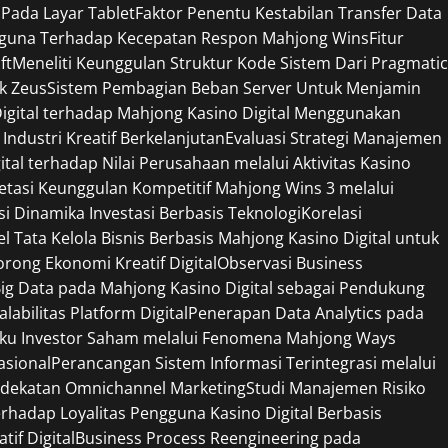
 Pada Layar Tablet
Faktor Penentu Kestabilan Transfer Data
gguna Terhadap Kecepatan Respon Mahjong Wins
Fitur
ft
Meneliti Keunggulan Struktur Kode Sistem Dari Pragmatic
ek Zeus
Sistem Pembagian Beban Server Untuk Menjamin
Digital terhadap Mahjong Kasino Digital Menggunakan
Industri Kreatif Berkelanjutan
Evaluasi Strategi Manajemen
tal terhadap Nilai Perusahaan melalui Aktivitas Kasino
retasi Keunggulan Kompetitif Mahjong Wins 3 melalui
si Dinamika Investasi Berbasis Teknologi
Korelasi
l Tata Kelola Bisnis Berbasis Mahjong Kasino Digital untuk
ong Ekonomi Kreatif Digital
Observasi Business
ig Data pada Mahjong Kasino Digital sebagai Pendukung
bilitas Platform Digital
Penerapan Data Analytics pada
ilaku Investor Saham melalui Fenomena Mahjong Ways
sional
Perancangan Sistem Informasi Terintegrasi melalui
endekatan Omnichannel Marketing
Studi Manajemen Risiko
erhadap Loyalitas Pengguna Kasino Digital Berbasis
if Digital
Business Process Reengineering pada