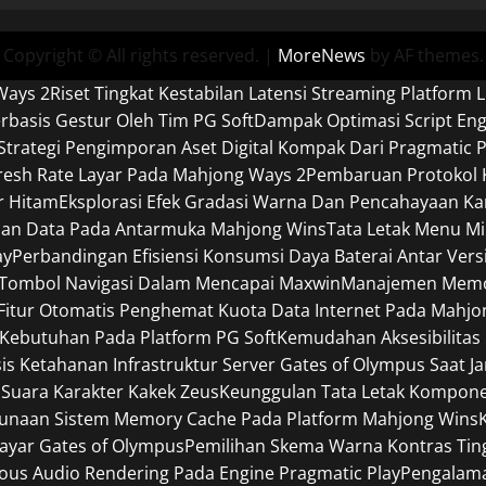
Copyright © All rights reserved.
|
MoreNews
by AF themes.
Ways 2
Riset Tingkat Kestabilan Latensi Streaming Platform L
basis Gestur Oleh Tim PG Soft
Dampak Optimasi Script En
Strategi Pengimporan Aset Digital Kompak Dari Pragmatic P
efresh Rate Layar Pada Mahjong Ways 2
Pembaruan Protokol K
r Hitam
Eksplorasi Efek Gradasi Warna Dan Pencahayaan Ka
pan Data Pada Antarmuka Mahjong Wins
Tata Letak Menu Mi
ay
Perbandingan Efisiensi Konsumsi Daya Baterai Antar Ver
 Tombol Navigasi Dalam Mencapai Maxwin
Manajemen Memori
Fitur Otomatis Penghemat Kuota Data Internet Pada Mahjo
Kebutuhan Pada Platform PG Soft
Kemudahan Aksesibilitas
sis Ketahanan Infrastruktur Server Gates of Olympus Saat J
 Suara Karakter Kakek Zeus
Keunggulan Tata Letak Komponen
gunaan Sistem Memory Cache Pada Platform Mahjong Wins
Layar Gates of Olympus
Pemilihan Skema Warna Kontras Tin
ous Audio Rendering Pada Engine Pragmatic Play
Pengalama