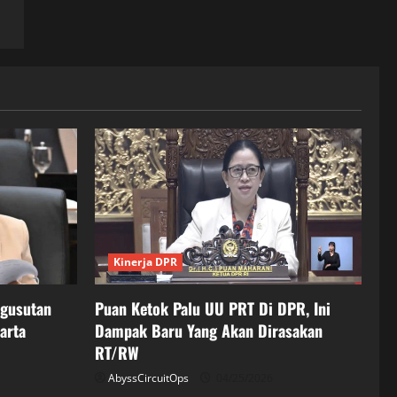
Kinerja DPR
ngusutan
Puan Ketok Palu UU PRT Di DPR, Ini
arta
Dampak Baru Yang Akan Dirasakan
RT/RW
AbyssCircuitOps
04/25/2026