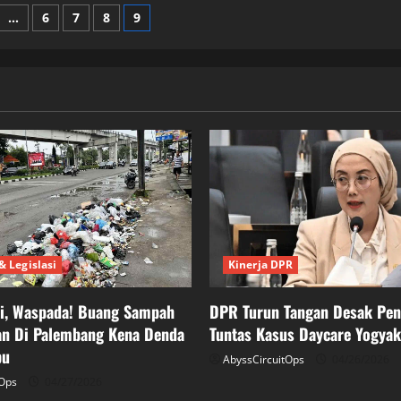
Kapolri
Usut
…
6
7
8
9
Pengeroyokan
Brutal
n
di
Kalibata
Yang
Melibatkan
Polisi
Kinerja DPR
& Legislasi
DPR Turun Tangan Desak Pe
ei, Waspada! Buang Sampah
Tuntas Kasus Daycare Yogyak
n Di Palembang Kena Denda
bu
AbyssCircuitOps
04/26/2026
tOps
04/27/2026