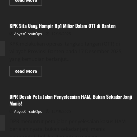
Read More
more
about
DPR
RI
Salurkan
KPK Sita Uang Hampir Rp1 Miliar Dalam OTT di Banten
Lampu
Jalan
AbyssCircuitOps
ke
12/19/2025
Takalar
Desa
KPK melakukan operasi tangkap tangan (OTT) di
Gelap
wilayah Provinsi Banten pada 17 Desember 2025,
Kini
Terang
yang kemudian berlanjut...
Benderang
Read
Read More
more
about
KPK
Sita
Uang
DPR Desak Peta Jalan Penyelesaian HAM, Bukan Sekadar Janji
Hampir
Rp1
Manis!
Miliar
Dalam
AbyssCircuitOps
12/19/2025
OTT
di
DPR menuntut peta jalan penyelesaian kasus HAM
Banten
berjalan nyata, bukan sekadar janji manis
pemerintah belaka. Penantian panjang...