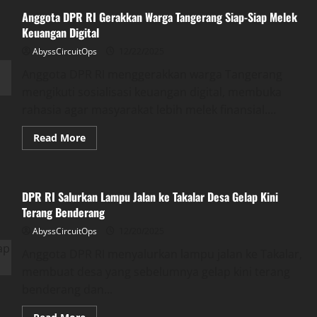
Anggota DPR RI Gerakkan Warga Tangerang Siap-Siap Melek
Keuangan Digital
AbyssCircuitOps
12/22/2025
Anggota DPR RI menggerakkan warga Tangerang
mengikuti sosialisasi keuangan digital, membuka
rahasia agar masyarakat lebih melek finansial....
Read
Read More
more
about
Anggota
DPR
RI
DPR RI Salurkan Lampu Jalan ke Takalar Desa Gelap Kini
Gerakkan
Warga
Terang Benderang
Tangerang
Siap-
AbyssCircuitOps
12/20/2025
Siap
Melek
Anggota DPR RI menyalurkan lampu jalan ke Takalar,
Keuangan
Digital
membuat desa yang sebelumnya gelap kini terang
benderang dan...
Read