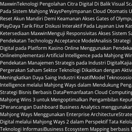
Maxwin
Teknologi Pengolahan Citra Digital Di Balik Visual S
Pada Sistem Mahjong Ways
Penyimpanan Cloud Otomatis U
Reset Akun Mandiri Demi Keamanan Akses Gates of Olymp
Play
Daya Tarik Fitur Diskusi Interaktif Pada Layanan Live Ka
Ketersediaan Maxwin
Menguji Responsivitas Akses Sistem 
Pendekatan Technology Acceptance Model
Analisis Strateg
Digital pada Platform Kasino Online Menggunakan Pendeka
Online
Implementasi Artificial Intelligence pada Mahjong W
Pendekatan Manajemen Strategis pada Industri Digital
Kaji
Pergerakan Saham Sektor Teknologi Dikaitkan dengan Aktiv
Meningkatkan Daya Saing Industri Kreatif
Model Teknososio
Intelligence melalui Mahjong Ways dalam Mendukung Peng
Strategi Bisnis Berbasis Data
Pemanfaatan Cloud Computing 
Mahjong Wins 3 untuk Mengoptimalkan Pengambilan Keput
2
Perancangan Dashboard Business Analytics menggunaka
Mahjong Ways Menggunakan Enterprise Architecture
Strat
Digital melalui Mahjong Ways 2 dalam Perspektif Tata Kelol
Teknologi Informasi
Business Ecosystem Mapping berbasis M