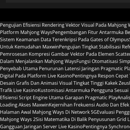
Pengujian Efisiensi Rendering Vektor Visual Pada Mahjong 
Platform Mahjong Ways
Pengembangan Fitur Antarmuka Ber
Sistem Keamanan Data Terenkripsi Pada Gates of Olympus
Untuk Kemudahan Maxwin
Pengujian Tingkat Stabilisasi R
Pemrosesan Kompresi Gambar Vektor Pada Elemen Scatte
Dalam Menjalankan Mahjong Ways
Fungsi Otomatisasi Sim
Penyebab Utama Penurunan Latensi Jaringan Pragmatic Pl
Digital Pada Platform Live Kasino
Pentingnya Respon Cepat
Desain Grafis Dan Animasi Visual Tingkat Tinggi Kakek Zeus
Trafik Live Kasino
Kustomisasi Antarmuka Pengguna Sesuai 
Efisiensi Script Engine Utama Garapan Pragmatic Play
Anali
Loading Akses Maxwin
Kejernihan Frekuensi Audio Dan Efek
Halaman Awal Mahjong Ways Di Network 5G
Evaluasi Peng
Mahjong Ways 2
Sisi Matematika Di Balik Penyusunan Grid 
Gangguan Jaringan Server Live Kasino
Pentingnya Synchron