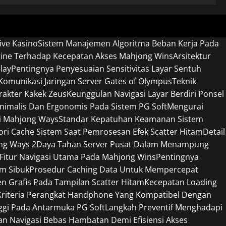
ive Kasino
Sistem Manajemen Algoritma Beban Kerja Pada
gine Terhadap Kecepatan Akses Mahjong Wins
Arsitektur
lay
Pentingnya Penyesuaian Sensitivitas Layar Sentuh
omunikasi Jaringan Server Gates of Olympus
Teknik
rakter Kakek Zeus
Keunggulan Navigasi Layar Berdiri Ponsel
nimalis Dan Ergonomis Pada Sistem PG Soft
Mengurai
si Mahjong Ways
Standar Kepatuhan Keamanan Sistem
 Cache Sistem Saat Pemrosesan Efek Scatter Hitam
Detail
ng Ways 2
Daya Tahan Server Pusat Dalam Menampung
 Fitur Navigasi Utama Pada Mahjong Wins
Pentingnya
am Sibuk
Prosedur Caching Data Untuk Mempercepat
 Grafis Pada Tampilan Scatter Hitam
Kecepatan Loading
Kriteria Perangkat Handphone Yang Kompatibel Dengan
ggi Pada Antarmuka PG Soft
Langkah Preventif Menghadapi
n Navigasi Bebas Hambatan Demi Efisiensi Akses