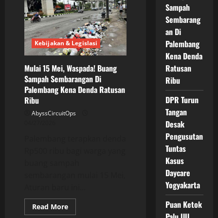
Sampah
Hibah
Terkuak!
Sembarang
Vonis
Sri
an Di
Purnomo
Disorot,
Palembang
Kebijakan & Legislasi
Dinasti
Politik
Kena Denda
Ikut
Mulai 15 Mei, Waspada! Buang
Ratusan
Terseret?
Sampah Sembarangan Di
Ribu
Palembang Kena Denda Ratusan
DPR Turun
Ribu
Tangan
AbyssCircuitOps
Desak
04/27/2026
Pengusutan
Palembang terapkan denda
Tuntas
Rp500 ribu bagi warga yang
Kasus
buang sampah
Daycare
sembarangan mulai 15 Mei,
Yogyakarta
Aturan baru ini...
Puan Ketok
Read
Read More
more
Palu UU