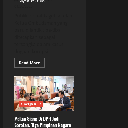
AbyssCircuitOps
04/20/2026
Publik dibuat kaget setelah
Ketua Ombudsman yang
baru dilantik tiba-tiba
ditetapkan sebagai
tersangka dalam kasus
dugaan korupsi....
Read
Read More
more
about
Terkuak!
Dugaan
Kecolongan
Di
Kasus
Ketua
Ombudsman,
Pansel
Kinerja DPR
DPR
Jadi
Sorotan
Makan Siang Di DPR Jadi
Sorotan, Tiga Pimpinan Negara