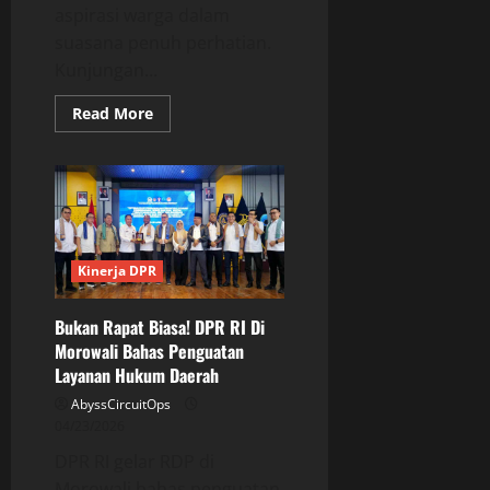
aspirasi warga dalam
suasana penuh perhatian.
Kunjungan...
Read
Read More
more
about
Bukan
Sekadar
Kunjungan!
Legislator
Gerindra
Di
Pulogadung
Serahkan
Kinerja DPR
Bantuan
Dari
Prabowo
Bukan Rapat Biasa! DPR RI Di
Morowali Bahas Penguatan
Layanan Hukum Daerah
AbyssCircuitOps
04/23/2026
DPR RI gelar RDP di
Morowali bahas penguatan