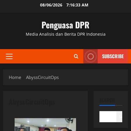
Skip
08/06/2026
7:16:33 AM
to
content
Penguasa DPR
Media Analisis dan Berita DPR Indonesia
SUBSCRIBE
Primary
Menu
Home
AbyssCircuitOps
AbyssCircuitOps
SEARCH
Search