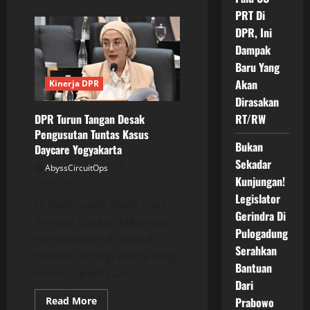
about
Mulai
PRT Di
15
DPR, Ini
Mei,
Waspada!
Dampak
Buang
Sampah
Baru Yang
Sembarangan
Di
Akan
Kinerja DPR
Palembang
Kena
Dirasakan
Denda
DPR Turun Tangan Desak
RT/RW
Ratusan
Ribu
Pengusutan Tuntas Kasus
Bukan
Daycare Yogyakarta
Sekadar
AbyssCircuitOps
Kunjungan!
04/26/2026
Legislator
Di balik ruang aman anak,
Gerindra Di
muncul dugaan kekerasan
Pulogadung
mengejutkan di sebuah
Serahkan
daycare di Yogyakarta yang
Bantuan
memicu perhatian...
Dari
Read
Read More
Prabowo
more