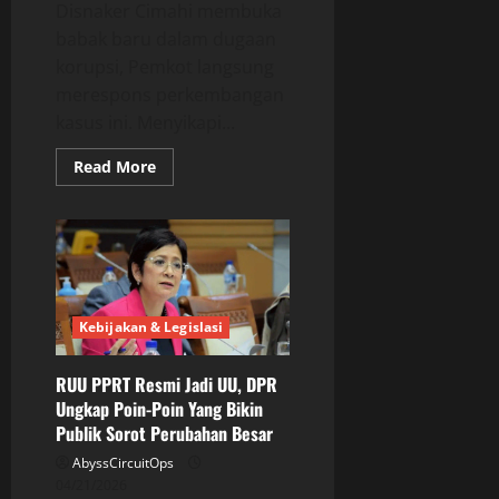
Disnaker Cimahi membuka
babak baru dalam dugaan
korupsi, Pemkot langsung
merespons perkembangan
kasus ini. Menyikapi...
Read
Read More
more
about
Kantor
Disnaker
Digeledah
Kasus
Korupsi,
Pemkot
Cimahi
Akhirnya
Kebijakan & Legislasi
Buka
Suara
RUU PPRT Resmi Jadi UU, DPR
Ungkap Poin-Poin Yang Bikin
Publik Sorot Perubahan Besar
AbyssCircuitOps
04/21/2026