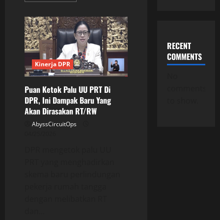
about
DPR
Turun
Tangan
Desak
Pengusutan
RECENT
Tuntas
Kasus
COMMENTS
Daycare
Kinerja DPR
Yogyakarta
No
comments
Puan Ketok Palu UU PRT Di
DPR, Ini Dampak Baru Yang
to show.
Akan Dirasakan RT/RW
AbyssCircuitOps
04/25/2026
DPR mengetok palu UU
PRT yang menghadirkan
skema baru perlindungan
pekerja rumah tangga
dengan melibatkan RT
dan...