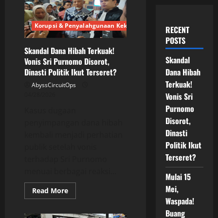
Korupsi & Penyalahgunaan Kekuasaan
RECENT
POSTS
Skandal Dana Hibah Terkuak!
Skandal
Vonis Sri Purnomo Disorot,
Dana Hibah
Dinasti Politik Ikut Terseret?
Terkuak!
AbyssCircuitOps
Vonis Sri
04/28/2026
Purnomo
Kasus dugaan
Disorot,
penyimpangan dana hibah
Dinasti
kembali menjadi perhatian
Politik Ikut
publik setelah vonis
Terseret?
terhadap Sri Purnomo
menuai berbagai reaksi...
Mulai 15
Mei,
Read
Read More
more
Waspada!
about
Skandal
Buang
Dana