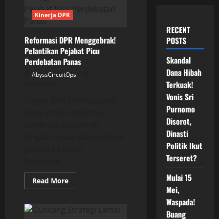
Kinerja DPR
RECENT
Reformasi DPR Menggebrak!
POSTS
Pelantikan Pejabat Picu
Skandal
Perdebatan Panas
Dana Hibah
AbyssCircuitOps
Terkuak!
03/03/2026
Vonis Sri
Sekjen DPR lantik pejabat
Purnomo
baru untuk reformasi
Disorot,
birokrasi, apakah ini
Dinasti
langkah nyata atau sekadar
Politik Ikut
gimmick belaka?
Terseret?
Sekretaris...
Mulai 15
Read
Read More
more
Mei,
about
Reformasi
Waspada!
DPR
Buang
Menggebrak!