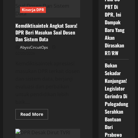
Rombak
PRT Di
Total
Kinerja DPR
Konten
DPR, Ini
Medsosnya
Dampak
Kemdiktisaintek Angkat Suara!
Baru Yang
DPR Beri Masukan Soal Dosen
Akan
Dan Sistem Data
Dirasakan
AbyssCircuitOps
RT/RW
02/25/2026
Kemdiktisaintek apresiasi
Bukan
masukan DPR terkait dosen
Sekadar
dan sistem data, berjanji
Kunjungan!
evaluasi dan perbaikan
Legislator
untuk pendidikan lebih
Gerindra Di
baik....
Pulogadung
Serahkan
Read
Read More
more
Bantuan
about
Dari
Kemdiktisaintek
Angkat
Prabowo
Suara!