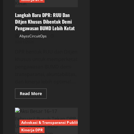
Diperketat
Langkah Baru DPR: RUU Dan
Ditjen Khusus Dibentuk Demi
Pengawasan BUMD Lebih Ketat
AbyssCircuitOps
02/21/2026
DPR bentuk RUU dan Ditjen
khusus untuk memperketat
pengawasan BUMD demi
transparansi, akuntabilitas,
dan kinerja lebih optimal....
Read
Read More
more
about
Langkah
Baru
DPR:
RUU
Dan
Advokasi & Transparansi Publik
Ditjen
Kinerja DPR
Khusus