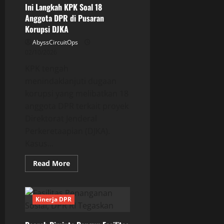
Sidoarjo
Ini Langkah KPK Soal 18
Anggota DPR di Pusaran
Korupsi DJKA
AbyssCircuitOps
02/10/2026
KPK tengah
menindaklanjuti dugaan
korupsi yang melibatkan 18
anggota DPR terkait proyek
Direktorat Jenderal
Perkeretaapian (DJKA).
Kasus...
Read
Read More
more
about
Ini
Langkah
KPK
Kinerja DPR
Soal
18
Anggota