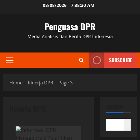
Skip
08/08/2026
7:38:31 AM
to
content
Penguasa DPR
Media Analisis dan Berita DPR Indonesia
SUBSCRIBE
Primary
Menu
Home
Kinerja DPR
Page 3
Kinerja DPR
SEARCH
Search