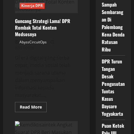
Pelantikan
Sampah
Pejabat
Kinerja DPR
Picu
Sembarang
Perdebatan
Panas
an Di
Guncang Strategi Lama! DPR
Palembang
Rombak Total Konten
Medsosnya
Kena Denda
Ratusan
AbyssCircuitOps
02/27/2026
Ribu
Di era digital yang serba
DPR Turun
cepat, media sosial telah
Tangan
menjadi sarana utama
Desak
dalam menyampaikan
Pengusutan
informasi kepada
Tuntas
masyarakat....
Kasus
Daycare
Read
Read More
more
Yogyakarta
about
Guncang
Strategi
Puan Ketok
Lama!
DPR
Palu UU