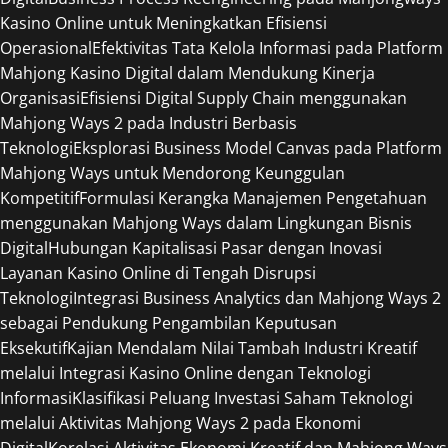
Kasino Online untuk Meningkatkan Efisiensi
Operasional
Efektivitas Tata Kelola Informasi pada Platform
Mahjong Kasino Digital dalam Mendukung Kinerja
Organisasi
Efisiensi Digital Supply Chain menggunakan
Mahjong Ways 2 pada Industri Berbasis
Teknologi
Eksplorasi Business Model Canvas pada Platform
Mahjong Ways untuk Mendorong Keunggulan
Kompetitif
Formulasi Kerangka Manajemen Pengetahuan
menggunakan Mahjong Ways dalam Lingkungan Bisnis
Digital
Hubungan Kapitalisasi Pasar dengan Inovasi
Layanan Kasino Online di Tengah Disrupsi
Teknologi
Integrasi Business Analytics dan Mahjong Ways 2
sebagai Pendukung Pengambilan Keputusan
Eksekutif
Kajian Mendalam Nilai Tambah Industri Kreatif
melalui Integrasi Kasino Online dengan Teknologi
Informasi
Klasifikasi Peluang Investasi Saham Teknologi
melalui Aktivitas Mahjong Ways 2 pada Ekonomi