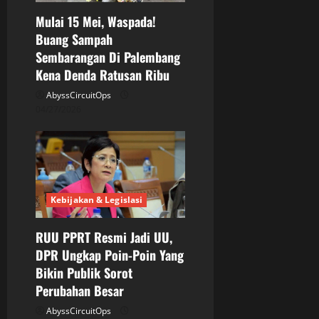
i
Mulai 15 Mei, Waspada!
o
Buang Sampah
Sembarangan Di Palembang
n
Kena Denda Ratusan Ribu
AbyssCircuitOps
04/27/2026
Kebijakan & Legislasi
RUU PPRT Resmi Jadi UU,
DPR Ungkap Poin-Poin Yang
Bikin Publik Sorot
Perubahan Besar
AbyssCircuitOps