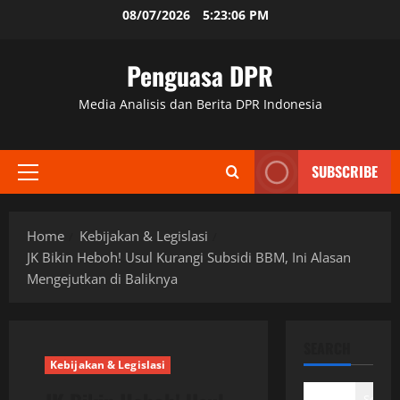
Skip
08/07/2026
5:23:08 PM
to
content
Penguasa DPR
Media Analisis dan Berita DPR Indonesia
SUBSCRIBE
Primary
Menu
Home
Kebijakan & Legislasi
JK Bikin Heboh! Usul Kurangi Subsidi BBM, Ini Alasan
Mengejutkan di Baliknya
SEARCH
Kebijakan & Legislasi
Search