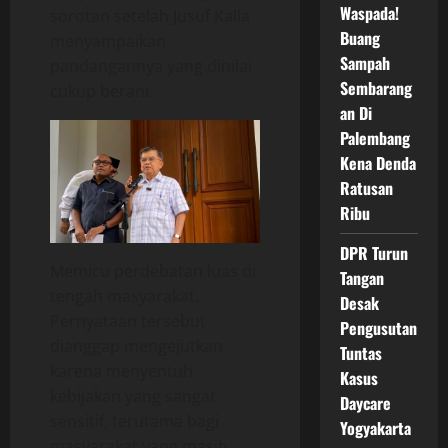
Waspada!
sorotan setelah Jusuf Kalla
Buang
menyampaikan
Sampah
pandangannya yang dinilai
Sembarang
cukup berani.
an Di
Palembang
Kena Denda
Ratusan
Ribu
DPR Turun
Memicu perdebatan luas di
Tangan
tengah masyarakat.
Desak
Pernyataan tersebut
Pengusutan
dianggap mengejutkan
Tuntas
karena menyentuh
Kasus
kebijakan yang sangat
Daycare
sensitif, terutama bagi
Yogyakarta
masyarakat yang masih