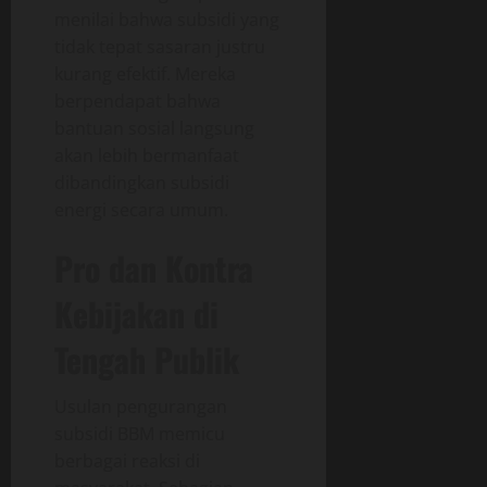
menilai bahwa subsidi yang
tidak tepat sasaran justru
kurang efektif. Mereka
berpendapat bahwa
bantuan sosial langsung
akan lebih bermanfaat
dibandingkan subsidi
energi secara umum.
Pro dan Kontra
Kebijakan di
Tengah Publik
Usulan pengurangan
subsidi BBM memicu
berbagai reaksi di