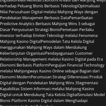
Digital
Korelasi Aktivitas Ekonomi Kreatif dan Mahjong Ways
terhadap Peluang Bisnis Berbasis Teknologi
Optimalisasi
Nilai Perusahaan Digital melalui Mahjong Ways dengan
Pendekatan Manajemen Berbasis Data
Pemanfaatan
Predictive Analytics Berbasis Mahjong Wins 3 sebagai
Dasar Penyusunan Strategi Bisnis
Pemetaan Perilaku
Investor terhadap Emiten Teknologi melalui Fenomena
Mahjong Kasino Digital
Pemodelan Tata Kelola Digital
menggunakan Mahjong Ways dalam Mendukung
Keberlanjutan Organisasi
Pendayagunaan Customer
Relationship Management melalui Kasino Digital pada Era
Ekonomi Berbasis Platform
Pengujian Financial Technology
melalui Mahjongways Kasino Online sebagai Bagian dari
Ekonomi Modern
Perumusan Strategi Diferensiasi Produk
Digital dengan Pendekatan Mahjong Wins 3
Segmentasi
Kapabilitas Sistem Informasi melalui Mahjong Kasino
Digital untuk Mendukung Tata Kelola Digital
Simulasi Model
Bisnis Platform Kasino Digital dalam Menghadapi