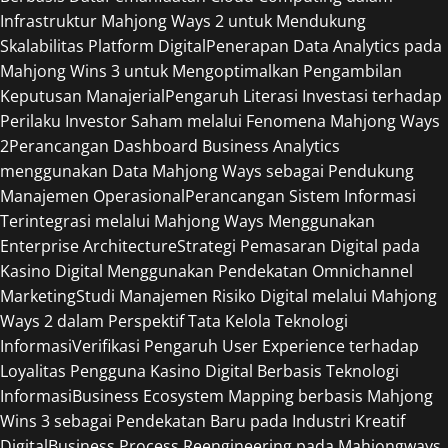
Infrastruktur Mahjong Ways 2 untuk Mendukung
Skalabilitas Platform Digital
Penerapan Data Analytics pada
Mahjong Wins 3 untuk Mengoptimalkan Pengambilan
Keputusan Manajerial
Pengaruh Literasi Investasi terhadap
Perilaku Investor Saham melalui Fenomena Mahjong Ways
2
Perancangan Dashboard Business Analytics
menggunakan Data Mahjong Ways sebagai Pendukung
Manajemen Operasional
Perancangan Sistem Informasi
Terintegrasi melalui Mahjong Ways Menggunakan
Enterprise Architecture
Strategi Pemasaran Digital pada
Kasino Digital Menggunakan Pendekatan Omnichannel
Marketing
Studi Manajemen Risiko Digital melalui Mahjong
Ways 2 dalam Perspektif Tata Kelola Teknologi
Informasi
Verifikasi Pengaruh User Experience terhadap
Loyalitas Pengguna Kasino Digital Berbasis Teknologi
Informasi
Business Ecosystem Mapping berbasis Mahjong
Wins 3 sebagai Pendekatan Baru pada Industri Kreatif
Digital
Business Process Reengineering pada Mahjongways