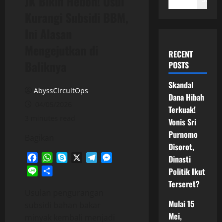
JK Bikin Heboh! Usul
Kurangi Subsidi BBM,
Ini Alasan
Mengejutkan di
RECENT
Baliknya
POSTS
Skandal
AbyssCircuitOps
Dana Hibah
04/05/2026
Terkuak!
3 minutes read
Vonis Sri
Purnomo
Bagikan
Disorot,
Facebook
WhatsApp
Skype
X
Telegram
Messenger
Dinasti
Politik Ikut
Line
Share
Terseret?
Usulan pengurangan
Mulai 15
subsidi bahan bakar
Mei,
minyak kembali menjadi