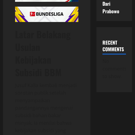
Dari
Prabowo
Latar Belakang
RECENT
Usulan
COMMENTS
Kebijakan
No
comments
Subsidi BBM
to show.
Jusuf Kalla kembali menjadi
sorotan publik setelah
menyampaikan
pandangannya mengenai
subsidi bahan bakar
minyak. Ia menilai bahwa
kebijakan subsidi yang