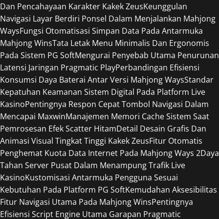
Dan Pencahayaan Karakter Kakek Zeus
Keunggulan
Navigasi Layar Berdiri Ponsel Dalam Menjalankan Mahjong
Ways
Fungsi Otomatisasi Simpan Data Pada Antarmuka
Mahjong Wins
Tata Letak Menu Minimalis Dan Ergonomis
Pada Sistem PG Soft
Mengurai Penyebab Utama Penurunan
Latensi Jaringan Pragmatic Play
Perbandingan Efisiensi
Konsumsi Daya Baterai Antar Versi Mahjong Ways
Standar
Kepatuhan Keamanan Sistem Digital Pada Platform Live
Kasino
Pentingnya Respon Cepat Tombol Navigasi Dalam
Mencapai Maxwin
Manajemen Memori Cache Sistem Saat
Pemrosesan Efek Scatter Hitam
Detail Desain Grafis Dan
Animasi Visual Tingkat Tinggi Kakek Zeus
Fitur Otomatis
Penghemat Kuota Data Internet Pada Mahjong Ways 2
Daya
Tahan Server Pusat Dalam Menampung Trafik Live
Kasino
Kustomisasi Antarmuka Pengguna Sesuai
Kebutuhan Pada Platform PG Soft
Kemudahan Aksesibilitas
Fitur Navigasi Utama Pada Mahjong Wins
Pentingnya
Efisiensi Script Engine Utama Garapan Pragmatic