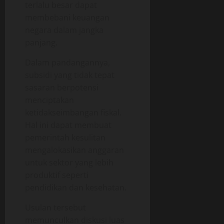
terlalu besar dapat
membebani keuangan
negara dalam jangka
panjang.
Dalam pandangannya,
subsidi yang tidak tepat
sasaran berpotensi
menciptakan
ketidakseimbangan fiskal.
Hal ini dapat membuat
pemerintah kesulitan
mengalokasikan anggaran
untuk sektor yang lebih
produktif seperti
pendidikan dan kesehatan.
Usulan tersebut
memunculkan diskusi luas