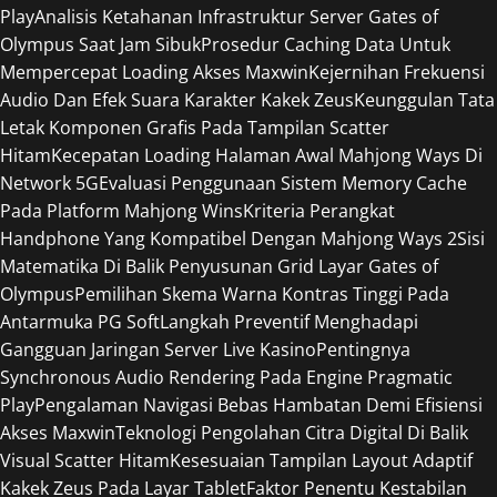
Play
Analisis Ketahanan Infrastruktur Server Gates of
Olympus Saat Jam Sibuk
Prosedur Caching Data Untuk
Mempercepat Loading Akses Maxwin
Kejernihan Frekuensi
Audio Dan Efek Suara Karakter Kakek Zeus
Keunggulan Tata
Letak Komponen Grafis Pada Tampilan Scatter
Hitam
Kecepatan Loading Halaman Awal Mahjong Ways Di
Network 5G
Evaluasi Penggunaan Sistem Memory Cache
Pada Platform Mahjong Wins
Kriteria Perangkat
Handphone Yang Kompatibel Dengan Mahjong Ways 2
Sisi
Matematika Di Balik Penyusunan Grid Layar Gates of
Olympus
Pemilihan Skema Warna Kontras Tinggi Pada
Antarmuka PG Soft
Langkah Preventif Menghadapi
Gangguan Jaringan Server Live Kasino
Pentingnya
Synchronous Audio Rendering Pada Engine Pragmatic
Play
Pengalaman Navigasi Bebas Hambatan Demi Efisiensi
Akses Maxwin
Teknologi Pengolahan Citra Digital Di Balik
Visual Scatter Hitam
Kesesuaian Tampilan Layout Adaptif
Kakek Zeus Pada Layar Tablet
Faktor Penentu Kestabilan