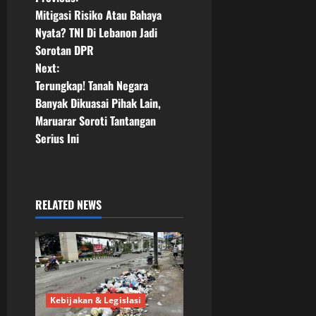
P
Mitigasi Risiko Atau Bahaya
o
Nyata? TNI Di Lebanon Jadi
Sorotan DPR
s
Next:
t
Terungkap! Tanah Negara
Banyak Dikuasai Pihak Lain,
n
Maruarar Soroti Tantangan
Serius Ini
a
v
i
RELATED NEWS
g
a
t
Kebijakan & Legislasi