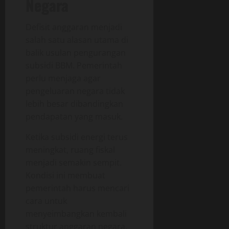
Negara
Defisit anggaran menjadi
salah satu alasan utama di
balik usulan pengurangan
subsidi BBM. Pemerintah
perlu menjaga agar
pengeluaran negara tidak
lebih besar dibandingkan
pendapatan yang masuk.
Ketika subsidi energi terus
meningkat, ruang fiskal
menjadi semakin sempit.
Kondisi ini membuat
pemerintah harus mencari
cara untuk
menyeimbangkan kembali
struktur anggaran negara.