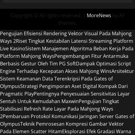
Copyright © All rights reserved.
|
MoreNews
by AF
themes.
Pengujian Efisiensi Rendering Vektor Visual Pada Mahjong
Ways 2
Riset Tingkat Kestabilan Latensi Streaming Platform
Live Kasino
Sistem Manajemen Algoritma Beban Kerja Pada
Platform Mahjong Ways
Pengembangan Fitur Antarmuka
Berbasis Gestur Oleh Tim PG Soft
Dampak Optimasi Script
Engine Terhadap Kecepatan Akses Mahjong Wins
Arsitektur
Sistem Keamanan Data Terenkripsi Pada Gates of
Olympus
Strategi Pengimporan Aset Digital Kompak Dari
Pragmatic Play
Pentingnya Penyesuaian Sensitivitas Layar
Sentuh Untuk Kemudahan Maxwin
Pengujian Tingkat
Stabilisasi Refresh Rate Layar Pada Mahjong Ways
2
Pembaruan Protokol Komunikasi Jaringan Server Gates of
Olympus
Teknik Pemrosesan Kompresi Gambar Vektor
Pada Elemen Scatter Hitam
Eksplorasi Efek Gradasi Warna