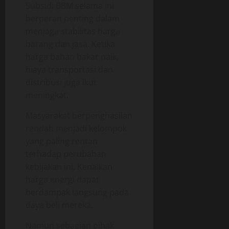
Subsidi BBM selama ini
berperan penting dalam
menjaga stabilitas harga
barang dan jasa. Ketika
harga bahan bakar naik,
biaya transportasi dan
distribusi juga ikut
meningkat.
Masyarakat berpenghasilan
rendah menjadi kelompok
yang paling rentan
terhadap perubahan
kebijakan ini. Kenaikan
harga energi dapat
berdampak langsung pada
daya beli mereka.
Namun sebagian pihak