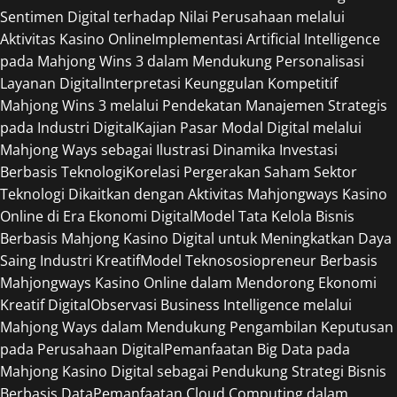
Sentimen Digital terhadap Nilai Perusahaan melalui
Aktivitas Kasino Online
Implementasi Artificial Intelligence
pada Mahjong Wins 3 dalam Mendukung Personalisasi
Layanan Digital
Interpretasi Keunggulan Kompetitif
Mahjong Wins 3 melalui Pendekatan Manajemen Strategis
pada Industri Digital
Kajian Pasar Modal Digital melalui
Mahjong Ways sebagai Ilustrasi Dinamika Investasi
Berbasis Teknologi
Korelasi Pergerakan Saham Sektor
Teknologi Dikaitkan dengan Aktivitas Mahjongways Kasino
Online di Era Ekonomi Digital
Model Tata Kelola Bisnis
Berbasis Mahjong Kasino Digital untuk Meningkatkan Daya
Saing Industri Kreatif
Model Teknososiopreneur Berbasis
Mahjongways Kasino Online dalam Mendorong Ekonomi
Kreatif Digital
Observasi Business Intelligence melalui
Mahjong Ways dalam Mendukung Pengambilan Keputusan
pada Perusahaan Digital
Pemanfaatan Big Data pada
Mahjong Kasino Digital sebagai Pendukung Strategi Bisnis
Berbasis Data
Pemanfaatan Cloud Computing dalam