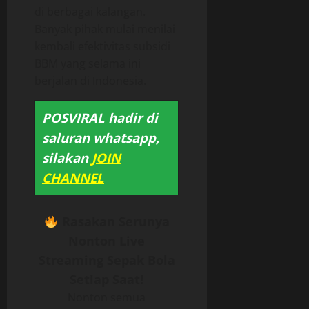
di berbagai kalangan.
Banyak pihak mulai menilai
kembali efektivitas subsidi
BBM yang selama ini
berjalan di Indonesia.
POSVIRAL hadir di
saluran whatsapp,
silakan
JOIN
CHANNEL
Rasakan Serunya
Nonton Live
Streaming Sepak Bola
Setiap Saat!
Nonton semua