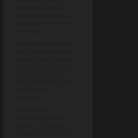
masyarakat. Sebagian
mendukung langkah
tersebut karena dianggap
dapat memperkuat kondisi
fiskal negara.
Namun tidak sedikit juga
yang menolak gagasan ini.
Mereka khawatir kebijakan
tersebut akan membebani
masyarakat kecil yang
sangat bergantung pada
harga BBM yang
terjangkau.
Perdebatan ini
menunjukkan bahwa
kebijakan energi bukan
hanya persoalan ekonomi.