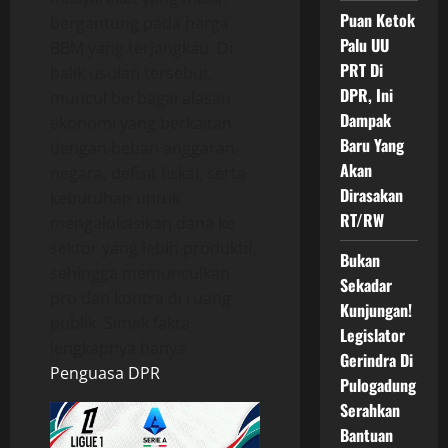
Puan Ketok
bergantung pada harga
Palu UU
BBM yang terjangkau. Di
PRT Di
balik usulan tersebut,
DPR, Ini
muncul berbagai alasan
Dampak
ekonomi yang berkaitan
Baru Yang
dengan beban anggaran
Akan
negara, defisit fiskal, serta
Dirasakan
kebutuhan untuk
RT/RW
mengalokasikan dana ke
sektor yang lebih produktif,
Bukan
sehingga memunculkan
Sekadar
pro dan kontra di ruang
Kunjungan!
publik. Simak fakta
Legislator
lengkapnya hanya
Gerindra Di
Penguasa DPR
.
Pulogadung
Serahkan
Bantuan