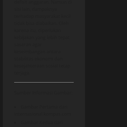
defisit anggaran. Namun di
sisi lain, dampaknya
terhadap masyarakat kecil
tidak bisa diabaikan. Oleh
karena itu, diperlukan
kebijakan yang lebih tepat
sasaran agar
keseimbangan antara
stabilitas ekonomi dan
kesejahteraan sosial tetap
terjaga.
Sumber Informasi Gambar:
Gambar Pertama dari
internasional.kompas.com
Gambar Kedua dari