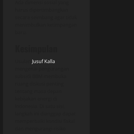
Ada dimensi sosial yang
harus dipertimbangkan
secara seimbang agar tidak
menimbulkan ketimpangan
baru.
Kesimpulan
Usulan
Jusuf Kalla
mengenai pengurangan
subsidi BBM membuka
ruang diskusi penting
tentang masa depan
kebijakan energi di
Indonesia. Di satu sisi,
langkah ini dianggap dapat
memperbaiki kondisi fiskal
dan mengurangi risiko