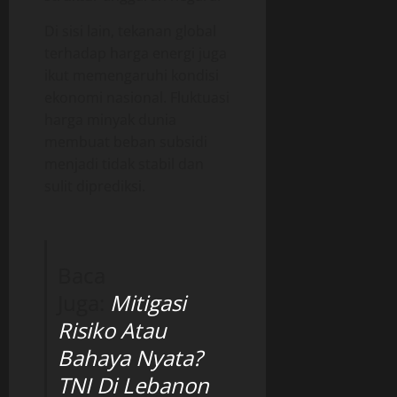
Di sisi lain, tekanan global
terhadap harga energi juga
ikut memengaruhi kondisi
ekonomi nasional. Fluktuasi
harga minyak dunia
membuat beban subsidi
menjadi tidak stabil dan
sulit diprediksi.
Baca
Juga:
Mitigasi
Risiko Atau
Bahaya Nyata?
TNI Di Lebanon