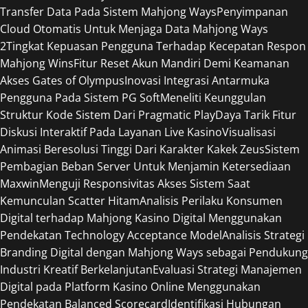
Transfer Data Pada Sistem Mahjong Ways
Penyimpanan
Cloud Otomatis Untuk Menjaga Data Mahjong Ways
2
Tingkat Kepuasan Pengguna Terhadap Kecepatan Respon
Mahjong Wins
Fitur Reset Akun Mandiri Demi Keamanan
Akses Gates of Olympus
Inovasi Integrasi Antarmuka
Pengguna Pada Sistem PG Soft
Meneliti Keunggulan
Struktur Kode Sistem Dari Pragmatic Play
Daya Tarik Fitur
Diskusi Interaktif Pada Layanan Live Kasino
Visualisasi
Animasi Beresolusi Tinggi Dari Karakter Kakek Zeus
Sistem
Pembagian Beban Server Untuk Menjamin Ketersediaan
Maxwin
Menguji Responsivitas Akses Sistem Saat
Kemunculan Scatter Hitam
Analisis Perilaku Konsumen
Digital terhadap Mahjong Kasino Digital Menggunakan
Pendekatan Technology Acceptance Model
Analisis Strategi
Branding Digital dengan Mahjong Ways sebagai Pendukung
Industri Kreatif Berkelanjutan
Evaluasi Strategi Manajemen
Digital pada Platform Kasino Online Menggunakan
Pendekatan Balanced Scorecard
Identifikasi Hubungan