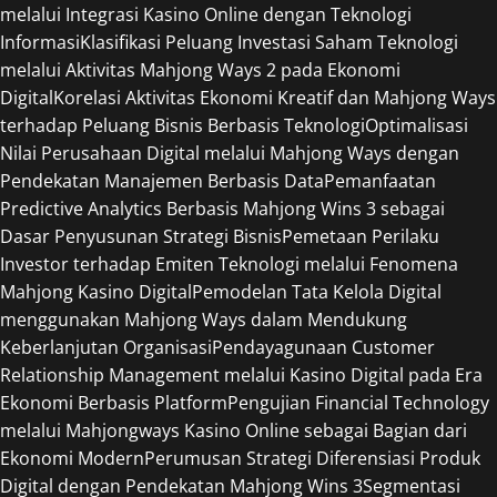
melalui Integrasi Kasino Online dengan Teknologi
Informasi
Klasifikasi Peluang Investasi Saham Teknologi
melalui Aktivitas Mahjong Ways 2 pada Ekonomi
Digital
Korelasi Aktivitas Ekonomi Kreatif dan Mahjong Ways
terhadap Peluang Bisnis Berbasis Teknologi
Optimalisasi
Nilai Perusahaan Digital melalui Mahjong Ways dengan
Pendekatan Manajemen Berbasis Data
Pemanfaatan
Predictive Analytics Berbasis Mahjong Wins 3 sebagai
Dasar Penyusunan Strategi Bisnis
Pemetaan Perilaku
Investor terhadap Emiten Teknologi melalui Fenomena
Mahjong Kasino Digital
Pemodelan Tata Kelola Digital
menggunakan Mahjong Ways dalam Mendukung
Keberlanjutan Organisasi
Pendayagunaan Customer
Relationship Management melalui Kasino Digital pada Era
Ekonomi Berbasis Platform
Pengujian Financial Technology
melalui Mahjongways Kasino Online sebagai Bagian dari
Ekonomi Modern
Perumusan Strategi Diferensiasi Produk
Digital dengan Pendekatan Mahjong Wins 3
Segmentasi