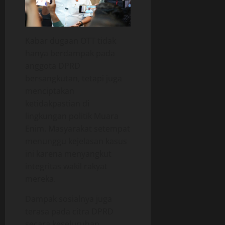
Kabar dugaan OTT tidak
hanya berdampak pada
anggota DPRD
bersangkutan, tetapi juga
menciptakan
ketidakpastian di
lingkungan politik Muara
Enim. Masyarakat setempat
menunggu kejelasan kasus
ini karena menyangkut
integritas wakil rakyat
mereka.
Dampak sosialnya juga
terasa pada citra DPRD
secara keseluruhan.