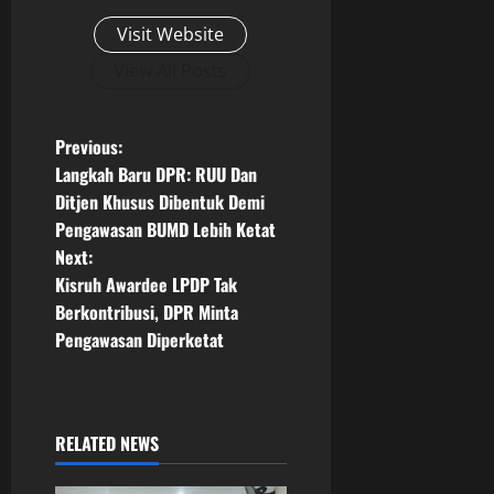
Visit Website
View All Posts
P
Previous:
Langkah Baru DPR: RUU Dan
o
Ditjen Khusus Dibentuk Demi
Pengawasan BUMD Lebih Ketat
s
Next:
t
Kisruh Awardee LPDP Tak
Berkontribusi, DPR Minta
n
Pengawasan Diperketat
a
v
RELATED NEWS
i