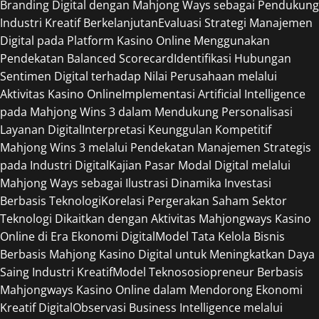
Branding Digital dengan Mahjong Ways sebagai Pendukung
Industri Kreatif Berkelanjutan
Evaluasi Strategi Manajemen
Digital pada Platform Kasino Online Menggunakan
Pendekatan Balanced Scorecard
Identifikasi Hubungan
Sentimen Digital terhadap Nilai Perusahaan melalui
Aktivitas Kasino Online
Implementasi Artificial Intelligence
pada Mahjong Wins 3 dalam Mendukung Personalisasi
Layanan Digital
Interpretasi Keunggulan Kompetitif
Mahjong Wins 3 melalui Pendekatan Manajemen Strategis
pada Industri Digital
Kajian Pasar Modal Digital melalui
Mahjong Ways sebagai Ilustrasi Dinamika Investasi
Berbasis Teknologi
Korelasi Pergerakan Saham Sektor
Teknologi Dikaitkan dengan Aktivitas Mahjongways Kasino
Online di Era Ekonomi Digital
Model Tata Kelola Bisnis
Berbasis Mahjong Kasino Digital untuk Meningkatkan Daya
Saing Industri Kreatif
Model Teknososiopreneur Berbasis
Mahjongways Kasino Online dalam Mendorong Ekonomi
Kreatif Digital
Observasi Business Intelligence melalui