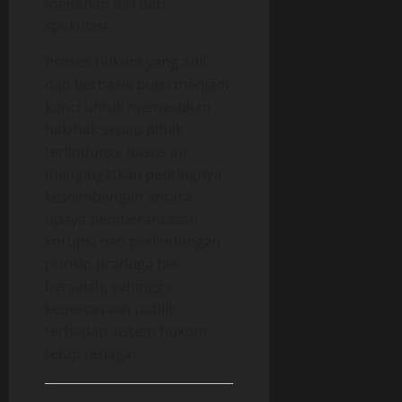
menahan diri dari
spekulasi.
Proses hukum yang adil
dan berbasis bukti menjadi
kunci untuk memastikan
hak-hak setiap pihak
terlindungi. Kasus ini
mengingatkan pentingnya
keseimbangan antara
upaya pemberantasan
korupsi dan perlindungan
prinsip praduga tak
bersalah, sehingga
kepercayaan publik
terhadap sistem hukum
tetap terjaga.