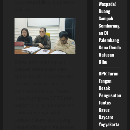
sorotan publik di Sumatera
Waspada!
Selatan.
Buang
Sampah
Sembarang
an Di
Palembang
Kena Denda
Ratusan
Ribu
Berita ini menimbulkan
banyak pertanyaan dan
DPR Turun
spekulasi, terutama terkait
Tangan
kebenaran keterlibatan
Desak
politikus tersebut. Kuasa
Pengusutan
hukum anggota DPRD pun
Tuntas
angkat bicara, menegaskan
Kasus
bahwa kliennya tidak
Daycare
terlibat dalam kasus yang
Yogyakarta
tengah ditangani Kejaksaan