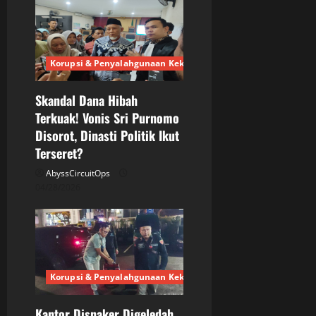
g
a
Korupsi & Penyalahgunaan Kekuasaan
t
Skandal Dana Hibah
i
Terkuak! Vonis Sri Purnomo
o
Disorot, Dinasti Politik Ikut
Terseret?
n
AbyssCircuitOps
04/28/2026
Korupsi & Penyalahgunaan Kekuasaan
Kantor Disnaker Digeledah