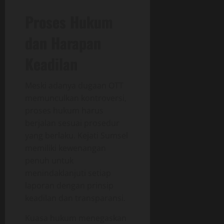
Proses Hukum
dan Harapan
Keadilan
Meski adanya dugaan OTT
memunculkan kontroversi,
proses hukum harus
berjalan sesuai prosedur
yang berlaku. Kejati Sumsel
memiliki kewenangan
penuh untuk
menindaklanjuti setiap
laporan dengan prinsip
keadilan dan transparansi.
Kuasa hukum menegaskan