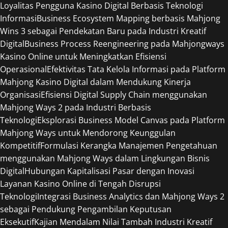
Loyalitas Pengguna Kasino Digital Berbasis Teknologi
Informasi
Business Ecosystem Mapping berbasis Mahjong
Wins 3 sebagai Pendekatan Baru pada Industri Kreatif
Digital
Business Process Reengineering pada Mahjongways
Kasino Online untuk Meningkatkan Efisiensi
Operasional
Efektivitas Tata Kelola Informasi pada Platform
Mahjong Kasino Digital dalam Mendukung Kinerja
Organisasi
Efisiensi Digital Supply Chain menggunakan
Mahjong Ways 2 pada Industri Berbasis
Teknologi
Eksplorasi Business Model Canvas pada Platform
Mahjong Ways untuk Mendorong Keunggulan
Kompetitif
Formulasi Kerangka Manajemen Pengetahuan
menggunakan Mahjong Ways dalam Lingkungan Bisnis
Digital
Hubungan Kapitalisasi Pasar dengan Inovasi
Layanan Kasino Online di Tengah Disrupsi
Teknologi
Integrasi Business Analytics dan Mahjong Ways 2
sebagai Pendukung Pengambilan Keputusan
Eksekutif
Kajian Mendalam Nilai Tambah Industri Kreatif