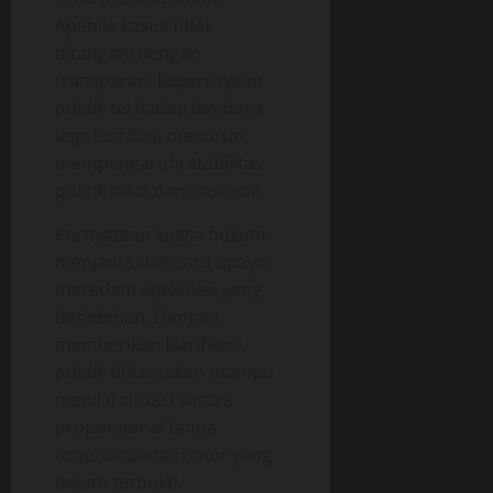
Apabila kasus tidak
ditangani dengan
transparan, kepercayaan
publik terhadap lembaga
legislatif bisa menurun,
mempengaruhi stabilitas
politik lokal dan nasional.
Pernyataan kuasa hukum
menjadi salah satu upaya
meredam spekulasi yang
berlebihan. Dengan
memberikan klarifikasi,
publik diharapkan mampu
menilai situasi secara
proporsional tanpa
terjebak pada rumor yang
belum terbukti.