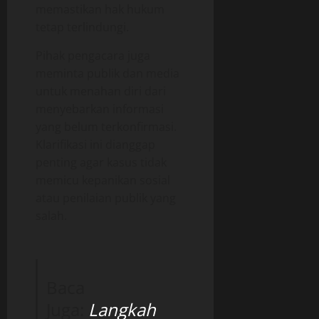
memastikan hak hukum
tetap terlindungi.
Pihak pengacara juga
meminta publik dan media
untuk menahan diri dari
menyebarkan informasi
yang belum terkonfirmasi.
Klarifikasi ini dianggap
penting agar kasus tidak
memicu kepanikan sosial
atau penilaian publik yang
salah.
Baca
Juga:
Langkah