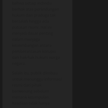
bahwa setiap individu
berhak atas perlindungan
hukum dan praduga tak
bersalah hingga ada
putusan resmi. Hal ini
menjadi dasar penting
dalam menjaga
keseimbangan antara
pemberantasan korupsi
dan hak-hak hukum warga
negara.
Selain itu, publik diimbau
untuk menunggu informasi
resmi dari pihak
berwenang sebelum
menarik kesimpulan.
Keadilan tidak hanya