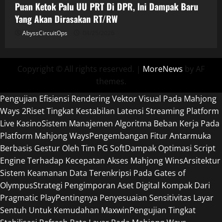
Puan Ketok Palu UU PRT Di DPR, Ini Dampak Baru
Yang Akan Dirasakan RT/RW
AbyssCircuitOps
04/25/2026
Copyright © All rights reserved.
|
MoreNews
by AF
themes.
Pengujian Efisiensi Rendering Vektor Visual Pada Mahjong
Ways 2
Riset Tingkat Kestabilan Latensi Streaming Platform
Live Kasino
Sistem Manajemen Algoritma Beban Kerja Pada
Platform Mahjong Ways
Pengembangan Fitur Antarmuka
Berbasis Gestur Oleh Tim PG Soft
Dampak Optimasi Script
Engine Terhadap Kecepatan Akses Mahjong Wins
Arsitektur
Sistem Keamanan Data Terenkripsi Pada Gates of
Olympus
Strategi Pengimporan Aset Digital Kompak Dari
Pragmatic Play
Pentingnya Penyesuaian Sensitivitas Layar
Sentuh Untuk Kemudahan Maxwin
Pengujian Tingkat