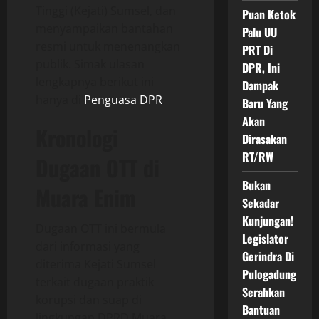
Tinggi (Kejati) Sumsel, dan
Puan Ketok
menyampaikan bantahan
Palu UU
resmi untuk menenangkan
PRT Di
publik. Simak ulasan
DPR, Ini
lengkapnya berikut ini
Dampak
hanya di
Penguasa DPR
.
Baru Yang
Akan
Kronologi
Dirasakan
RT/RW
Dugaan OTT di
Bukan
Muara Enim
Sekadar
Kunjungan!
Dugaan OTT ini bermula
Legislator
dari informasi yang
Gerindra Di
diterima Kejati Sumsel
Pulogadung
terkait dugaan praktik
Serahkan
korupsi dan suap di
Bantuan
lingkungan DPRD Muara