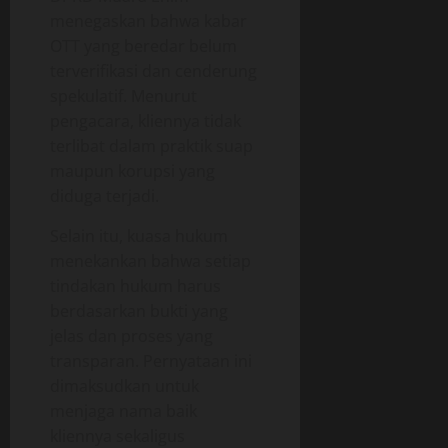
menegaskan bahwa kabar
OTT yang beredar belum
terverifikasi dan cenderung
spekulatif. Menurut
pengacara, kliennya tidak
terlibat dalam praktik suap
maupun korupsi yang
diduga terjadi.
Selain itu, kuasa hukum
menekankan bahwa setiap
tindakan hukum harus
berdasarkan bukti yang
jelas dan proses yang
transparan. Pernyataan ini
dimaksudkan untuk
menjaga nama baik
kliennya sekaligus