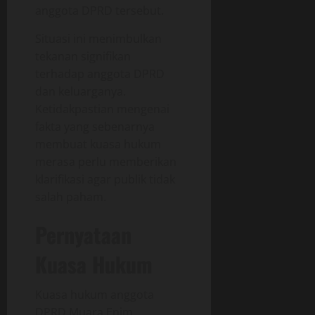
anggota DPRD tersebut.
Situasi ini menimbulkan
tekanan signifikan
terhadap anggota DPRD
dan keluarganya.
Ketidakpastian mengenai
fakta yang sebenarnya
membuat kuasa hukum
merasa perlu memberikan
klarifikasi agar publik tidak
salah paham.
Pernyataan
Kuasa Hukum
Kuasa hukum anggota
DPRD Muara Enim