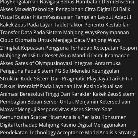
Play
Pengalaman Navigasi Bebas Hambatan Demi Efisiensi
Akses Maxwin
Teknologi Pengolahan Citra Digital Di Balik
Visual Scatter Hitam
Kesesuaian Tampilan Layout Adaptif
Kakek Zeus Pada Layar Tablet
Faktor Penentu Kestabilan
Transfer Data Pada Sistem Mahjong Ways
Penyimpanan
Cloud Otomatis Untuk Menjaga Data Mahjong Ways
2
Tingkat Kepuasan Pengguna Terhadap Kecepatan Respon
Mahjong Wins
Fitur Reset Akun Mandiri Demi Keamanan
Akses Gates of Olympus
Inovasi Integrasi Antarmuka
Pengguna Pada Sistem PG Soft
Meneliti Keunggulan
Struktur Kode Sistem Dari Pragmatic Play
Daya Tarik Fitur
Diskusi Interaktif Pada Layanan Live Kasino
Visualisasi
Animasi Beresolusi Tinggi Dari Karakter Kakek Zeus
Sistem
Pembagian Beban Server Untuk Menjamin Ketersediaan
Maxwin
Menguji Responsivitas Akses Sistem Saat
Kemunculan Scatter Hitam
Analisis Perilaku Konsumen
Digital terhadap Mahjong Kasino Digital Menggunakan
Pendekatan Technology Acceptance Model
Analisis Strategi