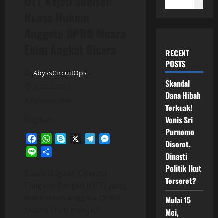
OTT Kejati Sumsel:
Kuasa Hukum
Anggota DPRD Muara
Enim Angkat Bicara
RECENT
POSTS
AbyssCircuitOps
Skandal
02/22/2026
Dana Hibah
3 minutes read
Terkuak!
Bagikan
Vonis Sri
Purnomo
Facebook
WhatsApp
Skype
X
Telegram
Messenger
Disorot,
Line
Share
Dinasti
Politik Ikut
Kasus dugaan Operasi
Terseret?
Tangkap Tangan (OTT) yang
melibatkan anggota DPRD
Mulai 15
Muara Enim menjadi
Mei,