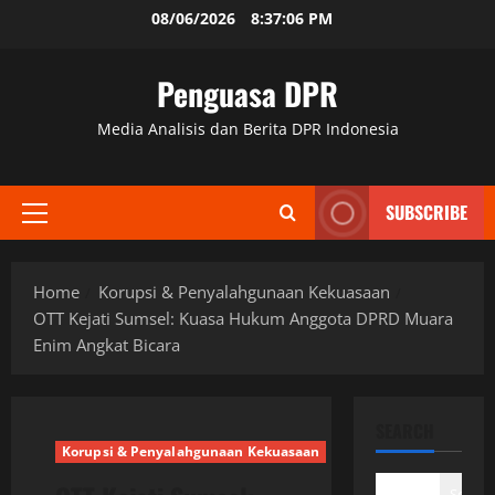
Skip
08/06/2026
8:37:07 PM
to
content
Penguasa DPR
Media Analisis dan Berita DPR Indonesia
SUBSCRIBE
Primary
Menu
Home
Korupsi & Penyalahgunaan Kekuasaan
OTT Kejati Sumsel: Kuasa Hukum Anggota DPRD Muara
Enim Angkat Bicara
SEARCH
Korupsi & Penyalahgunaan Kekuasaan
Search