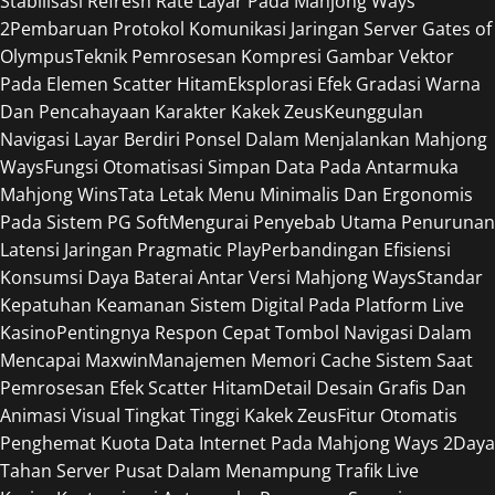
Stabilisasi Refresh Rate Layar Pada Mahjong Ways
2
Pembaruan Protokol Komunikasi Jaringan Server Gates of
Olympus
Teknik Pemrosesan Kompresi Gambar Vektor
Pada Elemen Scatter Hitam
Eksplorasi Efek Gradasi Warna
Dan Pencahayaan Karakter Kakek Zeus
Keunggulan
Navigasi Layar Berdiri Ponsel Dalam Menjalankan Mahjong
Ways
Fungsi Otomatisasi Simpan Data Pada Antarmuka
Mahjong Wins
Tata Letak Menu Minimalis Dan Ergonomis
Pada Sistem PG Soft
Mengurai Penyebab Utama Penurunan
Latensi Jaringan Pragmatic Play
Perbandingan Efisiensi
Konsumsi Daya Baterai Antar Versi Mahjong Ways
Standar
Kepatuhan Keamanan Sistem Digital Pada Platform Live
Kasino
Pentingnya Respon Cepat Tombol Navigasi Dalam
Mencapai Maxwin
Manajemen Memori Cache Sistem Saat
Pemrosesan Efek Scatter Hitam
Detail Desain Grafis Dan
Animasi Visual Tingkat Tinggi Kakek Zeus
Fitur Otomatis
Penghemat Kuota Data Internet Pada Mahjong Ways 2
Daya
Tahan Server Pusat Dalam Menampung Trafik Live