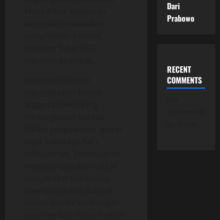
Dari
Enim. Pihak kejaksaan
Prabowo
kemudian melakukan
penyelidikan intensif
sebelum kabar OTT
mencuat ke publik.
RECENT
COMMENTS
Beberapa sumber
menyebutkan bahwa
No
anggota DPRD yang
comments
bersangkutan berada
to show.
dalam pengawasan aparat
sejak beberapa hari
sebelumnya. Informasi ini
memicu spekulasi luas di
masyarakat dan media,
meskipun Kejati Sumsel
belum merilis keterangan
resmi terkait status hukum