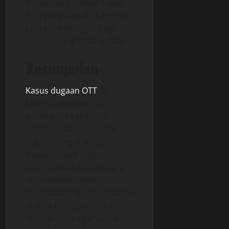
menuntut tindakan tegas
bagi yang bersalah, tetapi
juga perlindungan bagi
mereka yang tidak terlibat.
Kesimpulan
Kasus dugaan OTT
di
Muara Enim menyoroti
pentingnya kejelasan
informasi dan prosedur
hukum yang transparan.
Kuasa hukum anggota
DPRD Muara Enim secara
tegas membantah
keterlibatan kliennya dalam
praktik korupsi, sambil
menyerukan agar publik