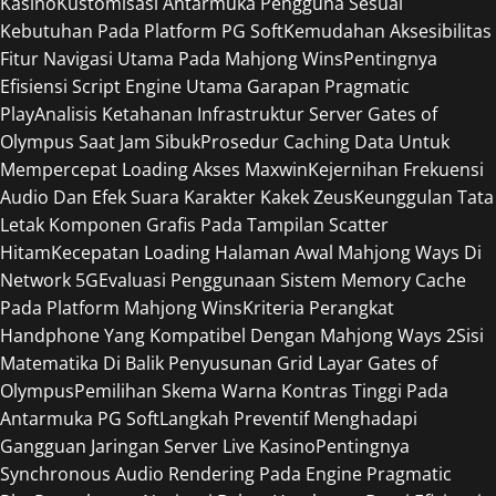
Kasino
Kustomisasi Antarmuka Pengguna Sesuai
Kebutuhan Pada Platform PG Soft
Kemudahan Aksesibilitas
Fitur Navigasi Utama Pada Mahjong Wins
Pentingnya
Efisiensi Script Engine Utama Garapan Pragmatic
Play
Analisis Ketahanan Infrastruktur Server Gates of
Olympus Saat Jam Sibuk
Prosedur Caching Data Untuk
Mempercepat Loading Akses Maxwin
Kejernihan Frekuensi
Audio Dan Efek Suara Karakter Kakek Zeus
Keunggulan Tata
Letak Komponen Grafis Pada Tampilan Scatter
Hitam
Kecepatan Loading Halaman Awal Mahjong Ways Di
Network 5G
Evaluasi Penggunaan Sistem Memory Cache
Pada Platform Mahjong Wins
Kriteria Perangkat
Handphone Yang Kompatibel Dengan Mahjong Ways 2
Sisi
Matematika Di Balik Penyusunan Grid Layar Gates of
Olympus
Pemilihan Skema Warna Kontras Tinggi Pada
Antarmuka PG Soft
Langkah Preventif Menghadapi
Gangguan Jaringan Server Live Kasino
Pentingnya
Synchronous Audio Rendering Pada Engine Pragmatic