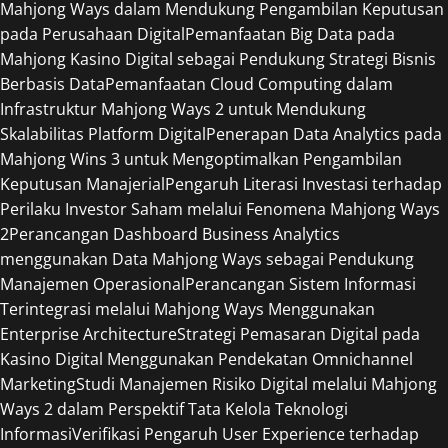
Mahjong Ways dalam Mendukung Pengambilan Keputusan
pada Perusahaan Digital
Pemanfaatan Big Data pada
Mahjong Kasino Digital sebagai Pendukung Strategi Bisnis
Berbasis Data
Pemanfaatan Cloud Computing dalam
Infrastruktur Mahjong Ways 2 untuk Mendukung
Skalabilitas Platform Digital
Penerapan Data Analytics pada
Mahjong Wins 3 untuk Mengoptimalkan Pengambilan
Keputusan Manajerial
Pengaruh Literasi Investasi terhadap
Perilaku Investor Saham melalui Fenomena Mahjong Ways
2
Perancangan Dashboard Business Analytics
menggunakan Data Mahjong Ways sebagai Pendukung
Manajemen Operasional
Perancangan Sistem Informasi
Terintegrasi melalui Mahjong Ways Menggunakan
Enterprise Architecture
Strategi Pemasaran Digital pada
Kasino Digital Menggunakan Pendekatan Omnichannel
Marketing
Studi Manajemen Risiko Digital melalui Mahjong
Ways 2 dalam Perspektif Tata Kelola Teknologi
Informasi
Verifikasi Pengaruh User Experience terhadap