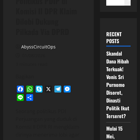
Politikus PDIP di
Komisi II DPR Klaim
Dilobi Dukung
Pilkada Via DPRD
RECENT
POSTS
AbyssCircuitOps
Skandal
01/08/2026
Dana Hibah
3 minutes read
Terkuak!
Bagikan
Vonis Sri
Purnomo
Facebook
WhatsApp
Skype
X
Telegram
Messenger
Disorot,
Line
Share
Dinasti
Politik Ikut
Seorang politikus PDI
Terseret?
Perjuangan yang duduk di
Komisi II DPR RI mengklaim
Mulai 15
dirinya menerima lobi agar
Mei,