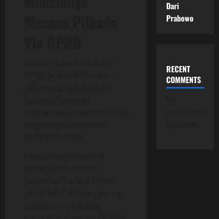
Munculnya
Dari
Wacana Pilkada
Prabowo
Via DPRD
Wacana pilkada melalui
RECENT
DPRD bukanlah isu baru
COMMENTS
dalam politik Indonesia.
No
Sistem ini pernah
comments
diterapkan sebelum pilkada
to show.
langsung diberlakukan
secara nasional.
Pendukung skema ini
berargumen bahwa
pemilihan melalui DPRD
dinilai lebih efisien dari sisi
anggaran dan dapat
mengurangi potensi konflik