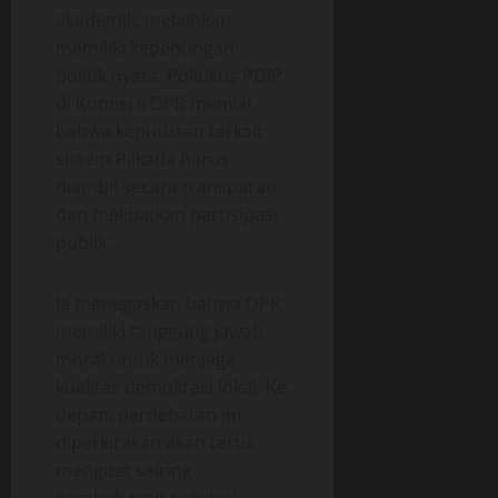
akademik, melainkan
memiliki kepentingan
politik nyata. Politikus PDIP
di Komisi II DPR menilai
bahwa keputusan terkait
sistem Pilkada harus
diambil secara transparan
dan melibatkan partisipasi
publik.
Ia menegaskan bahwa DPR
memiliki tanggung jawab
moral untuk menjaga
kualitas demokrasi lokal. Ke
depan, perdebatan ini
diperkirakan akan terus
menguat seiring