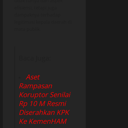
tidak hanya dari aspek
efisiensi, tetapi juga
dampaknya terhadap
legitimasi kepala daerah di
mata publik.
Baca Juga:
Aset
Rampasan
Koruptor Senilai
Rp 10 M Resmi
Diserahkan KPK
Ke KemenHAM