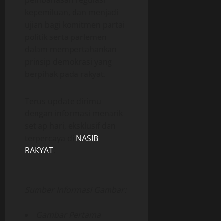
pembahasan regulasi
kepemiluan, dan menjadi
ujian bagi komitmen partai
politik serta parlemen
dalam mempertahankan
prinsip demokrasi yang
berpihak pada rakyat.
Terus update dirimu
dengan informasi menarik
setiap hari, eksklusif dan
terpercaya di
NASIB
RAKYAT
.
Sumber Informasi Gambar:
Gambar Pertama