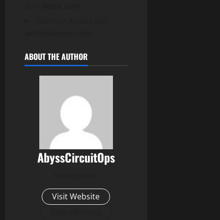
dari
detik.com
Gambar Kedua dari
antaranews.com
ABOUT THE AUTHOR
AbyssCircuitOps
Administrator
Visit Website
View All Posts