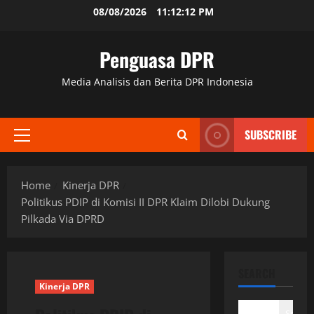
Skip
08/08/2026
11:12:13 PM
to
content
Penguasa DPR
Media Analisis dan Berita DPR Indonesia
SUBSCRIBE
Primary
Menu
Home
Kinerja DPR
Politikus PDIP di Komisi II DPR Klaim Dilobi Dukung
Pilkada Via DPRD
SEARCH
Kinerja DPR
Search