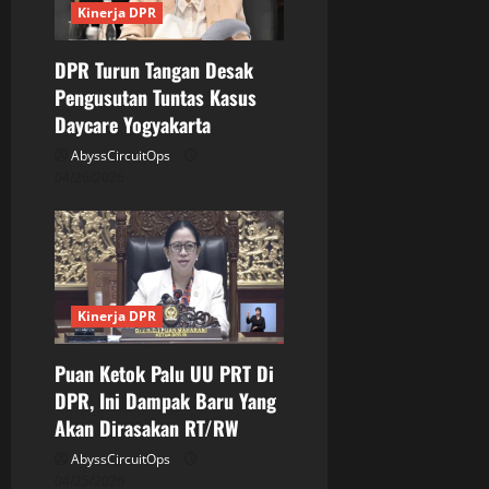
Kinerja DPR
t
DPR Turun Tangan Desak
i
Pengusutan Tuntas Kasus
o
Daycare Yogyakarta
AbyssCircuitOps
n
04/26/2026
Kinerja DPR
Puan Ketok Palu UU PRT Di
DPR, Ini Dampak Baru Yang
Akan Dirasakan RT/RW
AbyssCircuitOps
04/25/2026