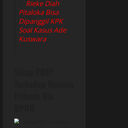
Rieke Diah
Pitaloka Bisa
Dipanggil KPK
Soal Kasus Ade
Kuswara
Sikap PDIP
Terhadap Wacana
Pilkada Via
DPRD