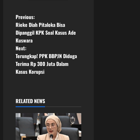
P
Previous:
Rieke Diah Pitaloka Bisa
o
Dipanggil KPK Soal Kasus Ade
Kuswara
s
Next:
t
Terungkap! PPK BBPJN Diduga
Terima Rp 300 Juta Dalam
n
Kasus Korupsi
a
v
RELATED NEWS
i
g
a