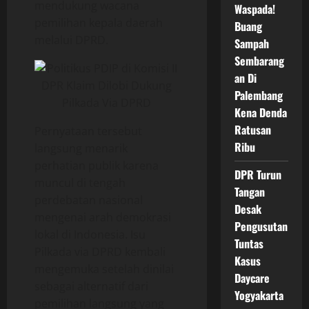
mendukung wacana
Waspada!
pemilihan kepala daerah
Buang
melalui DPRD.
Sampah
Sembarang
an Di
Palembang
Kena Denda
Ratusan
Pernyataan tersebut
Ribu
langsung menarik
perhatian publik karena
DPR Turun
muncul di tengah
Tangan
perdebatan nasional
Desak
mengenai arah demokrasi
Pengusutan
lokal di Indonesia. Isu
Tuntas
Pilkada via DPRD kembali
Kasus
mengemuka setelah dinilai
Daycare
sebagai alternatif dari
Yogyakarta
pemilihan langsung yang