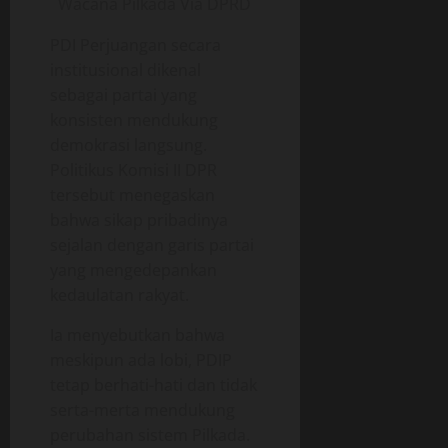
PDI Perjuangan secara
institusional dikenal
sebagai partai yang
konsisten mendukung
demokrasi langsung.
Politikus Komisi II DPR
tersebut menegaskan
bahwa sikap pribadinya
sejalan dengan garis partai
yang mengedepankan
kedaulatan rakyat.
Ia menyebutkan bahwa
meskipun ada lobi, PDIP
tetap berhati-hati dan tidak
serta-merta mendukung
perubahan sistem Pilkada.