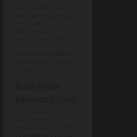
Partai menilai bahwa
pemilihan langsung masih
relevan sebagai sarana
rakyat memilih
pemimpinnya secara
demokratis, meskipun
diakui terdapat sejumlah
tantangan seperti politik
uang dan biaya tinggi.
Masa Depan
Demokrasi Lokal
Klaim adanya lobi ini
menjadi sinyal bahwa
wacana Pilkada via DPRD
bukan sekadar diskursus