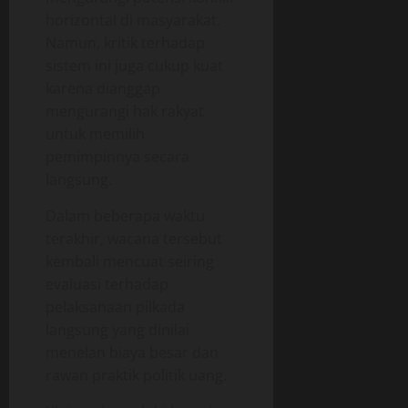
horizontal di masyarakat.
Namun, kritik terhadap
sistem ini juga cukup kuat
karena dianggap
mengurangi hak rakyat
untuk memilih
pemimpinnya secara
langsung.
Dalam beberapa waktu
terakhir, wacana tersebut
kembali mencuat seiring
evaluasi terhadap
pelaksanaan pilkada
langsung yang dinilai
menelan biaya besar dan
rawan praktik politik uang.