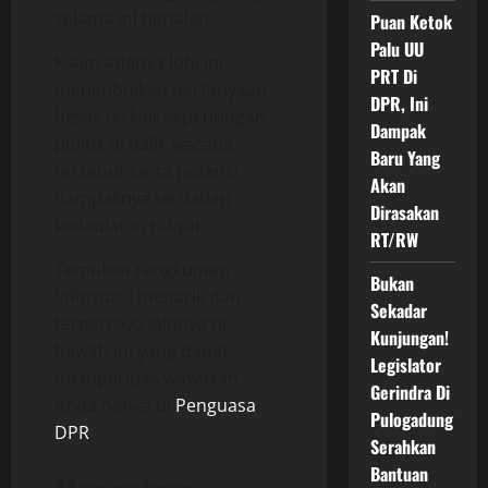
selama ini berjalan.
Puan Ketok
Palu UU
Klaim adanya lobi ini
PRT Di
menimbulkan pertanyaan
DPR, Ini
besar terkait kepentingan
Dampak
politik di balik wacana
Baru Yang
tersebut serta potensi
Akan
dampaknya terhadap
Dirasakan
kedaulatan rakyat.
RT/RW
Temukan rangkuman
Bukan
informasi menarik dan
Sekadar
terpercaya lainnya di
Kunjungan!
bawah ini yang dapat
Legislator
memperluas wawasan
Gerindra Di
Anda hanya di
Penguasa
Pulogadung
DPR
.
Serahkan
Bantuan