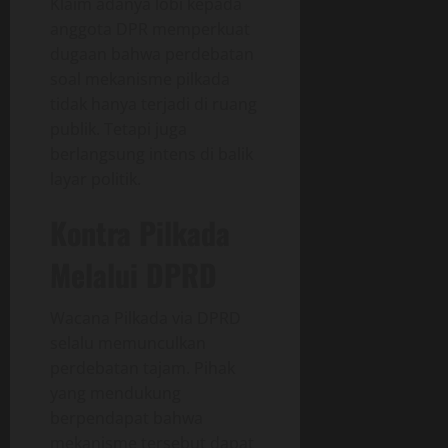
Klaim adanya lobi kepada
anggota DPR memperkuat
dugaan bahwa perdebatan
soal mekanisme pilkada
tidak hanya terjadi di ruang
publik. Tetapi juga
berlangsung intens di balik
layar politik.
Kontra Pilkada
Melalui DPRD
Wacana Pilkada via DPRD
selalu memunculkan
perdebatan tajam. Pihak
yang mendukung
berpendapat bahwa
mekanisme tersebut dapat