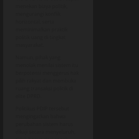
menekan biaya politik,
mengurangi konflik
horizontal, serta
meminimalkan praktik
politik uang di tingkat
masyarakat.
Namun, pihak yang
menolak menilai sistem itu
berpotensi menggerus hak
pilih rakyat dan membuka
ruang transaksi politik di
elite DPRD.
Politikus PDIP tersebut
mengingatkan bahwa
perubahan sistem harus
dikaji secara menyeluruh,