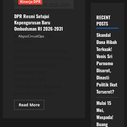
Kinerja DPR
DPR Resmi Setujui
RECENT
Kepengurusan Baru
POSTS
Ombudsman RI 2026-2031
Skandal
AbyssCircuitOps
Dana Hibah
01/28/2026
Terkuak!
​Dewan Perwakilan Rakyat
Vonis Sri
(DPR) RI telah memberikan
Purnomo
persetujuan krusial
Disorot,
terhadap calon
Dinasti
kepengurusan
Politik Ikut
Ombudsman RI untuk
Terseret?
periode 2026-2031.​...
Mulai 15
Read
Read More
more
Mei,
about
DPR
Waspada!
Resmi
Buang
Setujui