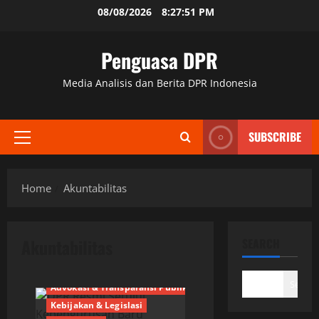
Skip
08/08/2026
8:27:52 PM
to
content
Penguasa DPR
Media Analisis dan Berita DPR Indonesia
SUBSCRIBE
Primary
Menu
Home
Akuntabilitas
Akuntabilitas
SEARCH
Search
Advokasi & Transparansi Publik
Kebijakan & Legislasi