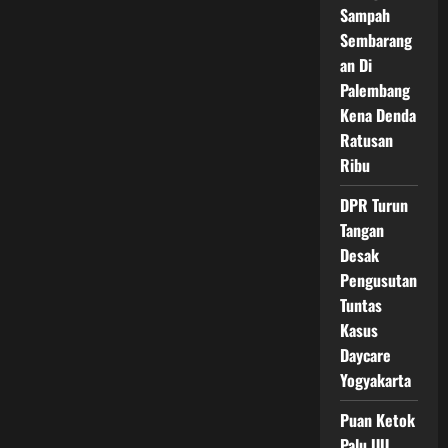
Kepengurusan
Sampah
Baru
Ombudsman
Sembarang
RI
2026-
an Di
2031
Palembang
Kena Denda
Ratusan
Ribu
DPR Turun
Tangan
Desak
Pengusutan
Tuntas
Kasus
Daycare
Yogyakarta
Puan Ketok
Palu UU