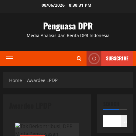
Skip
08/06/2026
8:38:31 PM
to
content
Penguasa DPR
Media Analisis dan Berita DPR Indonesia
SUBSCRIBE
Primary
Menu
Home
Awardee LPDP
Awardee LPDP
SEARCH
Search