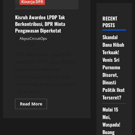
Kinerja DPR
Kisruh Awardee LPDP Tak
RECENT
Berkontribusi, DPR Minta
POSTS
Pengawasan Diperketat
Skandal
AbyssCircuitOps
Dana Hibah
02/23/2026
Terkuak!
DPR menyoroti sejumlah
Vonis Sri
awardee LPDP yang dinilai
Purnomo
belum memberikan
Disorot,
kontribusi nyata setelah
Dinasti
menerima beasiswa dalam
Politik Ikut
rapat kerja...
Terseret?
Read
Read More
more
Mulai 15
about
Kisruh
Mei,
Awardee
Waspada!
LPDP
Tak
Buang
Berkontribusi,