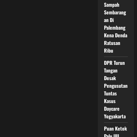
DPR
Sampah
Minta
Pengawasan
Sembarang
Diperketat
an Di
Palembang
Kena Denda
Ratusan
Ribu
DPR Turun
Tangan
Desak
Pengusutan
Tuntas
Kasus
Daycare
Yogyakarta
Puan Ketok
Palu UU