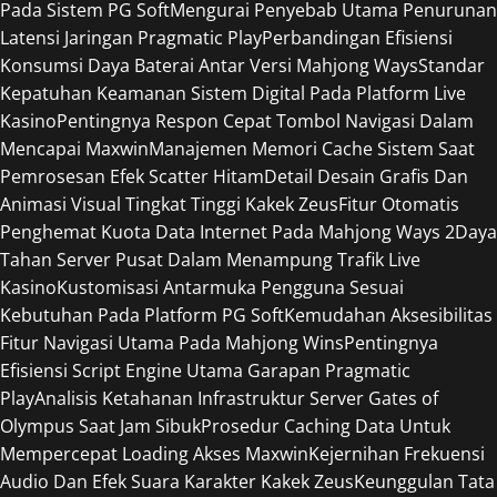
Pada Sistem PG Soft
Mengurai Penyebab Utama Penurunan
Latensi Jaringan Pragmatic Play
Perbandingan Efisiensi
Konsumsi Daya Baterai Antar Versi Mahjong Ways
Standar
Kepatuhan Keamanan Sistem Digital Pada Platform Live
Kasino
Pentingnya Respon Cepat Tombol Navigasi Dalam
Mencapai Maxwin
Manajemen Memori Cache Sistem Saat
Pemrosesan Efek Scatter Hitam
Detail Desain Grafis Dan
Animasi Visual Tingkat Tinggi Kakek Zeus
Fitur Otomatis
Penghemat Kuota Data Internet Pada Mahjong Ways 2
Daya
Tahan Server Pusat Dalam Menampung Trafik Live
Kasino
Kustomisasi Antarmuka Pengguna Sesuai
Kebutuhan Pada Platform PG Soft
Kemudahan Aksesibilitas
Fitur Navigasi Utama Pada Mahjong Wins
Pentingnya
Efisiensi Script Engine Utama Garapan Pragmatic
Play
Analisis Ketahanan Infrastruktur Server Gates of
Olympus Saat Jam Sibuk
Prosedur Caching Data Untuk
Mempercepat Loading Akses Maxwin
Kejernihan Frekuensi
Audio Dan Efek Suara Karakter Kakek Zeus
Keunggulan Tata