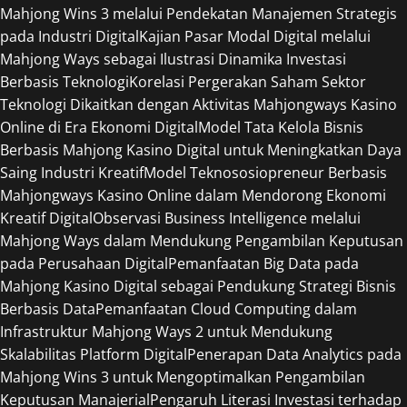
Mahjong Wins 3 melalui Pendekatan Manajemen Strategis
pada Industri Digital
Kajian Pasar Modal Digital melalui
Mahjong Ways sebagai Ilustrasi Dinamika Investasi
Berbasis Teknologi
Korelasi Pergerakan Saham Sektor
Teknologi Dikaitkan dengan Aktivitas Mahjongways Kasino
Online di Era Ekonomi Digital
Model Tata Kelola Bisnis
Berbasis Mahjong Kasino Digital untuk Meningkatkan Daya
Saing Industri Kreatif
Model Teknososiopreneur Berbasis
Mahjongways Kasino Online dalam Mendorong Ekonomi
Kreatif Digital
Observasi Business Intelligence melalui
Mahjong Ways dalam Mendukung Pengambilan Keputusan
pada Perusahaan Digital
Pemanfaatan Big Data pada
Mahjong Kasino Digital sebagai Pendukung Strategi Bisnis
Berbasis Data
Pemanfaatan Cloud Computing dalam
Infrastruktur Mahjong Ways 2 untuk Mendukung
Skalabilitas Platform Digital
Penerapan Data Analytics pada
Mahjong Wins 3 untuk Mengoptimalkan Pengambilan
Keputusan Manajerial
Pengaruh Literasi Investasi terhadap