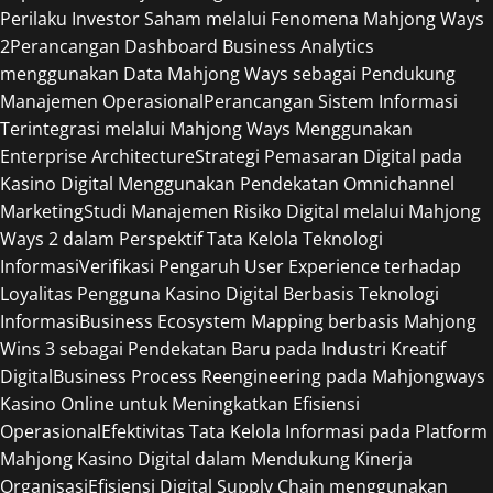
Perilaku Investor Saham melalui Fenomena Mahjong Ways
2
Perancangan Dashboard Business Analytics
menggunakan Data Mahjong Ways sebagai Pendukung
Manajemen Operasional
Perancangan Sistem Informasi
Terintegrasi melalui Mahjong Ways Menggunakan
Enterprise Architecture
Strategi Pemasaran Digital pada
Kasino Digital Menggunakan Pendekatan Omnichannel
Marketing
Studi Manajemen Risiko Digital melalui Mahjong
Ways 2 dalam Perspektif Tata Kelola Teknologi
Informasi
Verifikasi Pengaruh User Experience terhadap
Loyalitas Pengguna Kasino Digital Berbasis Teknologi
Informasi
Business Ecosystem Mapping berbasis Mahjong
Wins 3 sebagai Pendekatan Baru pada Industri Kreatif
Digital
Business Process Reengineering pada Mahjongways
Kasino Online untuk Meningkatkan Efisiensi
Operasional
Efektivitas Tata Kelola Informasi pada Platform
Mahjong Kasino Digital dalam Mendukung Kinerja
Organisasi
Efisiensi Digital Supply Chain menggunakan