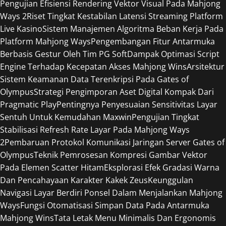
Pengujian Efisiensi Rendering Vektor Visual Pada Mahjong
Ways 2
Riset Tingkat Kestabilan Latensi Streaming Platform
Live Kasino
Sistem Manajemen Algoritma Beban Kerja Pada
Platform Mahjong Ways
Pengembangan Fitur Antarmuka
Berbasis Gestur Oleh Tim PG Soft
Dampak Optimasi Script
Engine Terhadap Kecepatan Akses Mahjong Wins
Arsitektur
Sistem Keamanan Data Terenkripsi Pada Gates of
Olympus
Strategi Pengimporan Aset Digital Kompak Dari
Pragmatic Play
Pentingnya Penyesuaian Sensitivitas Layar
Sentuh Untuk Kemudahan Maxwin
Pengujian Tingkat
Stabilisasi Refresh Rate Layar Pada Mahjong Ways
2
Pembaruan Protokol Komunikasi Jaringan Server Gates of
Olympus
Teknik Pemrosesan Kompresi Gambar Vektor
Pada Elemen Scatter Hitam
Eksplorasi Efek Gradasi Warna
Dan Pencahayaan Karakter Kakek Zeus
Keunggulan
Navigasi Layar Berdiri Ponsel Dalam Menjalankan Mahjong
Ways
Fungsi Otomatisasi Simpan Data Pada Antarmuka
Mahjong Wins
Tata Letak Menu Minimalis Dan Ergonomis