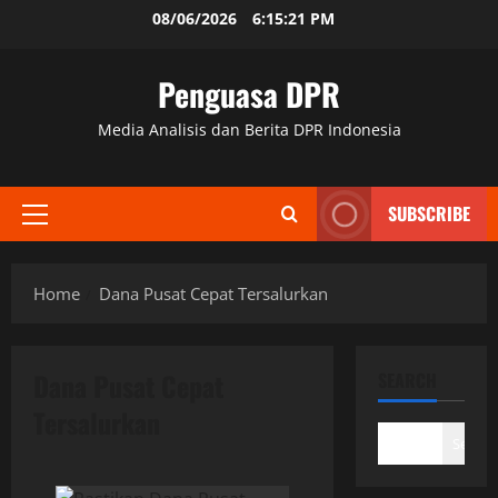
Skip
08/06/2026
6:15:21 PM
to
content
Penguasa DPR
Media Analisis dan Berita DPR Indonesia
SUBSCRIBE
Primary
Menu
Home
Dana Pusat Cepat Tersalurkan
Dana Pusat Cepat
SEARCH
Tersalurkan
Search