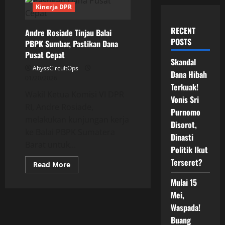
Kinerja DPR
RECENT
Andre Rosiade Tinjau Balai
POSTS
PBPK Sumbar, Pastikan Dana
Pusat Cepat
Skandal
AbyssCircuitOps
Dana Hibah
01/20/2026
Terkuak!
Wakil Ketua Komisi VI DPR
Vonis Sri
RI, Andre Rosiade,
Purnomo
melakukan kunjungan kerja
Disorot,
ke Balai PBPK Sumatera
Dinasti
Barat untuk...
Politik Ikut
Terseret?
Read
Read More
more
about
Mulai 15
Andre
Rosiade
Mei,
Tinjau
Balai
Waspada!
PBPK
Buang
Sumbar,