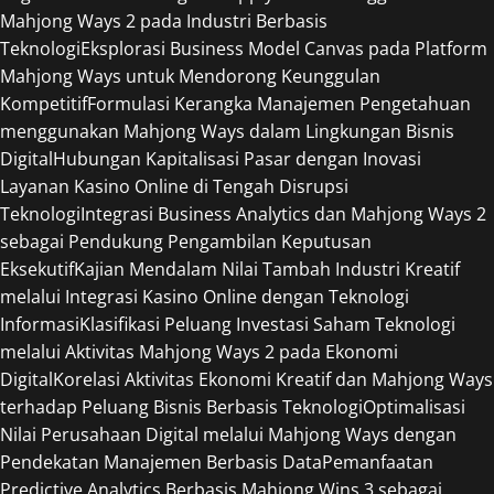
Mahjong Ways 2 pada Industri Berbasis
Teknologi
Eksplorasi Business Model Canvas pada Platform
Mahjong Ways untuk Mendorong Keunggulan
Kompetitif
Formulasi Kerangka Manajemen Pengetahuan
menggunakan Mahjong Ways dalam Lingkungan Bisnis
Digital
Hubungan Kapitalisasi Pasar dengan Inovasi
Layanan Kasino Online di Tengah Disrupsi
Teknologi
Integrasi Business Analytics dan Mahjong Ways 2
sebagai Pendukung Pengambilan Keputusan
Eksekutif
Kajian Mendalam Nilai Tambah Industri Kreatif
melalui Integrasi Kasino Online dengan Teknologi
Informasi
Klasifikasi Peluang Investasi Saham Teknologi
melalui Aktivitas Mahjong Ways 2 pada Ekonomi
Digital
Korelasi Aktivitas Ekonomi Kreatif dan Mahjong Ways
terhadap Peluang Bisnis Berbasis Teknologi
Optimalisasi
Nilai Perusahaan Digital melalui Mahjong Ways dengan
Pendekatan Manajemen Berbasis Data
Pemanfaatan
Predictive Analytics Berbasis Mahjong Wins 3 sebagai