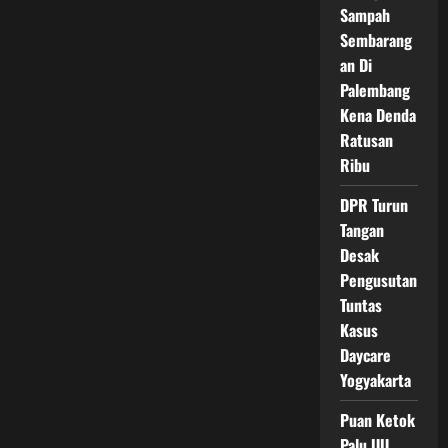
Pastikan
Sampah
Dana
Pusat
Sembarang
Cepat
an Di
Palembang
Kena Denda
Ratusan
Ribu
DPR Turun
Tangan
Desak
Pengusutan
Tuntas
Kasus
Daycare
Yogyakarta
Puan Ketok
Palu UU