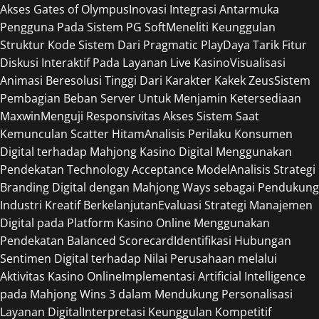
Akses Gates of Olympus
Inovasi Integrasi Antarmuka
Pengguna Pada Sistem PG Soft
Meneliti Keunggulan
Struktur Kode Sistem Dari Pragmatic Play
Daya Tarik Fitur
Diskusi Interaktif Pada Layanan Live Kasino
Visualisasi
Animasi Beresolusi Tinggi Dari Karakter Kakek Zeus
Sistem
Pembagian Beban Server Untuk Menjamin Ketersediaan
Maxwin
Menguji Responsivitas Akses Sistem Saat
Kemunculan Scatter Hitam
Analisis Perilaku Konsumen
Digital terhadap Mahjong Kasino Digital Menggunakan
Pendekatan Technology Acceptance Model
Analisis Strategi
Branding Digital dengan Mahjong Ways sebagai Pendukung
Industri Kreatif Berkelanjutan
Evaluasi Strategi Manajemen
Digital pada Platform Kasino Online Menggunakan
Pendekatan Balanced Scorecard
Identifikasi Hubungan
Sentimen Digital terhadap Nilai Perusahaan melalui
Aktivitas Kasino Online
Implementasi Artificial Intelligence
pada Mahjong Wins 3 dalam Mendukung Personalisasi
Layanan Digital
Interpretasi Keunggulan Kompetitif