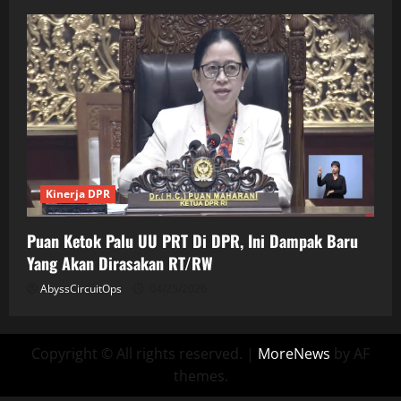
Kinerja DPR
Puan Ketok Palu UU PRT Di DPR, Ini Dampak Baru
Yang Akan Dirasakan RT/RW
AbyssCircuitOps
04/25/2026
Copyright © All rights reserved.
|
MoreNews
by AF
themes.