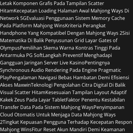
Letak Komponen Grafis Pada Tampilan Scatter
Hitam
Kecepatan Loading Halaman Awal Mahjong Ways Di
Network 5G
Evaluasi Penggunaan Sistem Memory Cache
Pada Platform Mahjong Wins
Kriteria Perangkat
Handphone Yang Kompatibel Dengan Mahjong Ways 2
Sisi
Matematika Di Balik Penyusunan Grid Layar Gates of
Olympus
Pemilihan Skema Warna Kontras Tinggi Pada
Antarmuka PG Soft
Langkah Preventif Menghadapi
Gangguan Jaringan Server Live Kasino
Pentingnya
Synchronous Audio Rendering Pada Engine Pragmatic
Play
Pengalaman Navigasi Bebas Hambatan Demi Efisiensi
Akses Maxwin
Teknologi Pengolahan Citra Digital Di Balik
Visual Scatter Hitam
Kesesuaian Tampilan Layout Adaptif
Kakek Zeus Pada Layar Tablet
Faktor Penentu Kestabilan
Transfer Data Pada Sistem Mahjong Ways
Penyimpanan
Cloud Otomatis Untuk Menjaga Data Mahjong Ways
2
Tingkat Kepuasan Pengguna Terhadap Kecepatan Respon
Mahjong Wins
Fitur Reset Akun Mandiri Demi Keamanan