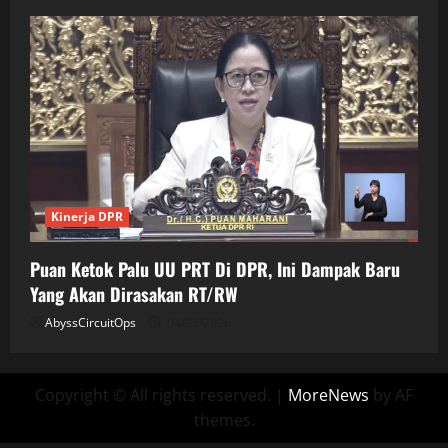
Kinerja DPR
Puan Ketok Palu UU PRT Di DPR, Ini Dampak Baru
Yang Akan Dirasakan RT/RW
AbyssCircuitOps
04/25/2026
Copyright © All rights reserved.
|
MoreNews
by AF
themes.