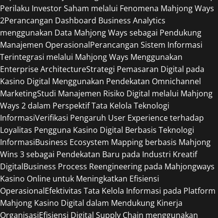
Perilaku Investor Saham melalui Fenomena Mahjong Ways
2
Perancangan Dashboard Business Analytics
menggunakan Data Mahjong Ways sebagai Pendukung
Manajemen Operasional
Perancangan Sistem Informasi
Terintegrasi melalui Mahjong Ways Menggunakan
Enterprise Architecture
Strategi Pemasaran Digital pada
Kasino Digital Menggunakan Pendekatan Omnichannel
Marketing
Studi Manajemen Risiko Digital melalui Mahjong
Ways 2 dalam Perspektif Tata Kelola Teknologi
Informasi
Verifikasi Pengaruh User Experience terhadap
Loyalitas Pengguna Kasino Digital Berbasis Teknologi
Informasi
Business Ecosystem Mapping berbasis Mahjong
Wins 3 sebagai Pendekatan Baru pada Industri Kreatif
Digital
Business Process Reengineering pada Mahjongways
Kasino Online untuk Meningkatkan Efisiensi
Operasional
Efektivitas Tata Kelola Informasi pada Platform
Mahjong Kasino Digital dalam Mendukung Kinerja
Organisasi
Efisiensi Digital Supply Chain menggunakan