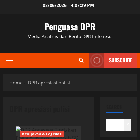
Skip
08/06/2026
4:07:29 PM
to
content
Penguasa DPR
Media Analisis dan Berita DPR Indonesia
SUBSCRIBE
Primary
Menu
Home
DPR apresiasi polisi
DPR apresiasi polisi
SEARCH
Search
Kebijakan & Legislasi