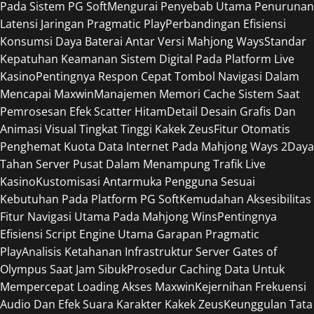
Pada Sistem PG Soft
Mengurai Penyebab Utama Penurunan
Latensi Jaringan Pragmatic Play
Perbandingan Efisiensi
Konsumsi Daya Baterai Antar Versi Mahjong Ways
Standar
Kepatuhan Keamanan Sistem Digital Pada Platform Live
Kasino
Pentingnya Respon Cepat Tombol Navigasi Dalam
Mencapai Maxwin
Manajemen Memori Cache Sistem Saat
Pemrosesan Efek Scatter Hitam
Detail Desain Grafis Dan
Animasi Visual Tingkat Tinggi Kakek Zeus
Fitur Otomatis
Penghemat Kuota Data Internet Pada Mahjong Ways 2
Daya
Tahan Server Pusat Dalam Menampung Trafik Live
Kasino
Kustomisasi Antarmuka Pengguna Sesuai
Kebutuhan Pada Platform PG Soft
Kemudahan Aksesibilitas
Fitur Navigasi Utama Pada Mahjong Wins
Pentingnya
Efisiensi Script Engine Utama Garapan Pragmatic
Play
Analisis Ketahanan Infrastruktur Server Gates of
Olympus Saat Jam Sibuk
Prosedur Caching Data Untuk
Mempercepat Loading Akses Maxwin
Kejernihan Frekuensi
Audio Dan Efek Suara Karakter Kakek Zeus
Keunggulan Tata