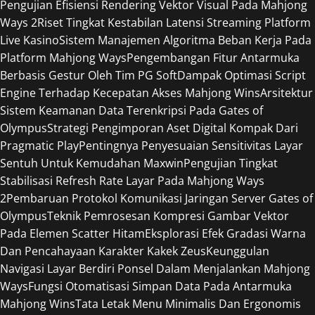
Pengujian Efisiensi Rendering Vektor Visual Pada Mahjong
Ways 2
Riset Tingkat Kestabilan Latensi Streaming Platform
Live Kasino
Sistem Manajemen Algoritma Beban Kerja Pada
Platform Mahjong Ways
Pengembangan Fitur Antarmuka
Berbasis Gestur Oleh Tim PG Soft
Dampak Optimasi Script
Engine Terhadap Kecepatan Akses Mahjong Wins
Arsitektur
Sistem Keamanan Data Terenkripsi Pada Gates of
Olympus
Strategi Pengimporan Aset Digital Kompak Dari
Pragmatic Play
Pentingnya Penyesuaian Sensitivitas Layar
Sentuh Untuk Kemudahan Maxwin
Pengujian Tingkat
Stabilisasi Refresh Rate Layar Pada Mahjong Ways
2
Pembaruan Protokol Komunikasi Jaringan Server Gates of
Olympus
Teknik Pemrosesan Kompresi Gambar Vektor
Pada Elemen Scatter Hitam
Eksplorasi Efek Gradasi Warna
Dan Pencahayaan Karakter Kakek Zeus
Keunggulan
Navigasi Layar Berdiri Ponsel Dalam Menjalankan Mahjong
Ways
Fungsi Otomatisasi Simpan Data Pada Antarmuka
Mahjong Wins
Tata Letak Menu Minimalis Dan Ergonomis