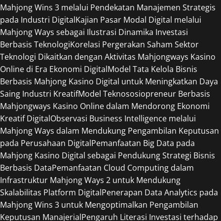
Mahjong Wins 3 melalui Pendekatan Manajemen Strategis
pada Industri Digital
Kajian Pasar Modal Digital melalui
Mahjong Ways sebagai Ilustrasi Dinamika Investasi
Berbasis Teknologi
Korelasi Pergerakan Saham Sektor
Teknologi Dikaitkan dengan Aktivitas Mahjongways Kasino
Online di Era Ekonomi Digital
Model Tata Kelola Bisnis
Berbasis Mahjong Kasino Digital untuk Meningkatkan Daya
Saing Industri Kreatif
Model Teknososiopreneur Berbasis
Mahjongways Kasino Online dalam Mendorong Ekonomi
Kreatif Digital
Observasi Business Intelligence melalui
Mahjong Ways dalam Mendukung Pengambilan Keputusan
pada Perusahaan Digital
Pemanfaatan Big Data pada
Mahjong Kasino Digital sebagai Pendukung Strategi Bisnis
Berbasis Data
Pemanfaatan Cloud Computing dalam
Infrastruktur Mahjong Ways 2 untuk Mendukung
Skalabilitas Platform Digital
Penerapan Data Analytics pada
Mahjong Wins 3 untuk Mengoptimalkan Pengambilan
Keputusan Manajerial
Pengaruh Literasi Investasi terhadap