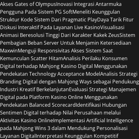
Akses Gates of Olympus
Inovasi Integrasi Antarmuka
Pengguna Pada Sistem PG Soft
Meneliti Keunggulan
Struktur Kode Sistem Dari Pragmatic Play
Daya Tarik Fitur
Diskusi Interaktif Pada Layanan Live Kasino
Visualisasi
Animasi Beresolusi Tinggi Dari Karakter Kakek Zeus
Sistem
Pembagian Beban Server Untuk Menjamin Ketersediaan
Maxwin
Menguji Responsivitas Akses Sistem Saat
Kemunculan Scatter Hitam
Analisis Perilaku Konsumen
Digital terhadap Mahjong Kasino Digital Menggunakan
Pendekatan Technology Acceptance Model
Analisis Strategi
Branding Digital dengan Mahjong Ways sebagai Pendukung
Industri Kreatif Berkelanjutan
Evaluasi Strategi Manajemen
Digital pada Platform Kasino Online Menggunakan
Pendekatan Balanced Scorecard
Identifikasi Hubungan
Sentimen Digital terhadap Nilai Perusahaan melalui
Aktivitas Kasino Online
Implementasi Artificial Intelligence
pada Mahjong Wins 3 dalam Mendukung Personalisasi
Layanan Digital
Interpretasi Keunggulan Kompetitif