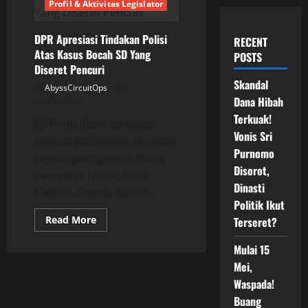
Profil & Aktivitas Legislator
DPR Apresiasi Tindakan Polisi
RECENT
Atas Kasus Bocah SD Yang
POSTS
Diseret Pencuri
Skandal
AbyssCircuitOps
Dana Hibah
01/27/2026
Terkuak!
DPR memberi apresiasi
Vonis Sri
kepada polisi yang berhasil
Purnomo
menangkap pencuri yang
Disorot,
menyeret bocah SD di
Dinasti
Medan, Kinerja aparat...
Politik Ikut
Read
Read More
Terseret?
more
about
DPR
Mulai 15
Apresiasi
Mei,
Tindakan
Polisi
Waspada!
Atas
Kasus
Buang
Bocah