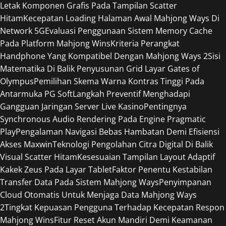
Letak Komponen Grafis Pada Tampilan Scatter
Hitam
Kecepatan Loading Halaman Awal Mahjong Ways Di
Network 5G
Evaluasi Penggunaan Sistem Memory Cache
Pada Platform Mahjong Wins
Kriteria Perangkat
Handphone Yang Kompatibel Dengan Mahjong Ways 2
Sisi
Matematika Di Balik Penyusunan Grid Layar Gates of
Olympus
Pemilihan Skema Warna Kontras Tinggi Pada
Antarmuka PG Soft
Langkah Preventif Menghadapi
Gangguan Jaringan Server Live Kasino
Pentingnya
Synchronous Audio Rendering Pada Engine Pragmatic
Play
Pengalaman Navigasi Bebas Hambatan Demi Efisiensi
Akses Maxwin
Teknologi Pengolahan Citra Digital Di Balik
Visual Scatter Hitam
Kesesuaian Tampilan Layout Adaptif
Kakek Zeus Pada Layar Tablet
Faktor Penentu Kestabilan
Transfer Data Pada Sistem Mahjong Ways
Penyimpanan
Cloud Otomatis Untuk Menjaga Data Mahjong Ways
2
Tingkat Kepuasan Pengguna Terhadap Kecepatan Respon
Mahjong Wins
Fitur Reset Akun Mandiri Demi Keamanan