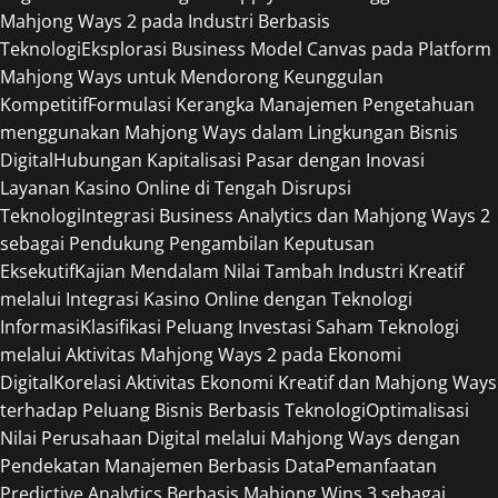
Mahjong Ways 2 pada Industri Berbasis
Teknologi
Eksplorasi Business Model Canvas pada Platform
Mahjong Ways untuk Mendorong Keunggulan
Kompetitif
Formulasi Kerangka Manajemen Pengetahuan
menggunakan Mahjong Ways dalam Lingkungan Bisnis
Digital
Hubungan Kapitalisasi Pasar dengan Inovasi
Layanan Kasino Online di Tengah Disrupsi
Teknologi
Integrasi Business Analytics dan Mahjong Ways 2
sebagai Pendukung Pengambilan Keputusan
Eksekutif
Kajian Mendalam Nilai Tambah Industri Kreatif
melalui Integrasi Kasino Online dengan Teknologi
Informasi
Klasifikasi Peluang Investasi Saham Teknologi
melalui Aktivitas Mahjong Ways 2 pada Ekonomi
Digital
Korelasi Aktivitas Ekonomi Kreatif dan Mahjong Ways
terhadap Peluang Bisnis Berbasis Teknologi
Optimalisasi
Nilai Perusahaan Digital melalui Mahjong Ways dengan
Pendekatan Manajemen Berbasis Data
Pemanfaatan
Predictive Analytics Berbasis Mahjong Wins 3 sebagai