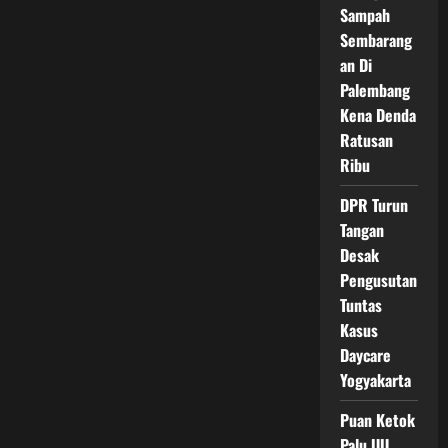
SD
Sampah
Yang
Sembarang
Diseret
Pencuri
an Di
Palembang
Kena Denda
Ratusan
Ribu
DPR Turun
Tangan
Desak
Pengusutan
Tuntas
Kasus
Daycare
Yogyakarta
Puan Ketok
Palu UU