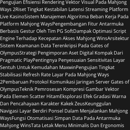
Pengujian Efisiensi Rendering Vektor Visual Pada Mahjong
Ways 2
Riset Tingkat Kestabilan Latensi Streaming Platform
Live Kasino
Sistem Manajemen Algoritma Beban Kerja Pada
Platform Mahjong Ways
Pengembangan Fitur Antarmuka
Berbasis Gestur Oleh Tim PG Soft
Dampak Optimasi Script
Engine Terhadap Kecepatan Akses Mahjong Wins
Arsitektur
Sistem Keamanan Data Terenkripsi Pada Gates of
Olympus
Strategi Pengimporan Aset Digital Kompak Dari
Pragmatic Play
Pentingnya Penyesuaian Sensitivitas Layar
Sentuh Untuk Kemudahan Maxwin
Pengujian Tingkat
Stabilisasi Refresh Rate Layar Pada Mahjong Ways
2
Pembaruan Protokol Komunikasi Jaringan Server Gates of
Olympus
Teknik Pemrosesan Kompresi Gambar Vektor
Pada Elemen Scatter Hitam
Eksplorasi Efek Gradasi Warna
Dan Pencahayaan Karakter Kakek Zeus
Keunggulan
Navigasi Layar Berdiri Ponsel Dalam Menjalankan Mahjong
Ways
Fungsi Otomatisasi Simpan Data Pada Antarmuka
Mahjong Wins
Tata Letak Menu Minimalis Dan Ergonomis