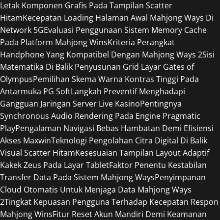
Letak Komponen Grafis Pada Tampilan Scatter
Hitam
Kecepatan Loading Halaman Awal Mahjong Ways Di
Network 5G
Evaluasi Penggunaan Sistem Memory Cache
Pada Platform Mahjong Wins
Kriteria Perangkat
Handphone Yang Kompatibel Dengan Mahjong Ways 2
Sisi
Matematika Di Balik Penyusunan Grid Layar Gates of
Olympus
Pemilihan Skema Warna Kontras Tinggi Pada
Antarmuka PG Soft
Langkah Preventif Menghadapi
Gangguan Jaringan Server Live Kasino
Pentingnya
Synchronous Audio Rendering Pada Engine Pragmatic
Play
Pengalaman Navigasi Bebas Hambatan Demi Efisiensi
Akses Maxwin
Teknologi Pengolahan Citra Digital Di Balik
Visual Scatter Hitam
Kesesuaian Tampilan Layout Adaptif
Kakek Zeus Pada Layar Tablet
Faktor Penentu Kestabilan
Transfer Data Pada Sistem Mahjong Ways
Penyimpanan
Cloud Otomatis Untuk Menjaga Data Mahjong Ways
2
Tingkat Kepuasan Pengguna Terhadap Kecepatan Respon
Mahjong Wins
Fitur Reset Akun Mandiri Demi Keamanan