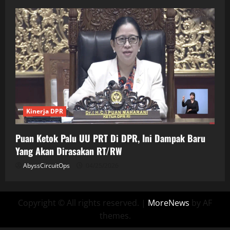
Kinerja DPR
Puan Ketok Palu UU PRT Di DPR, Ini Dampak Baru
Yang Akan Dirasakan RT/RW
AbyssCircuitOps
04/25/2026
Copyright © All rights reserved.
|
MoreNews
by AF
themes.