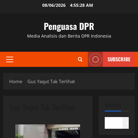
Skip
08/06/2026
4:55:28 AM
to
content
Penguasa DPR
Media Analisis dan Berita DPR Indonesia
SUBSCRIBE
Primary
Menu
Home
Gus Yaqut Tak Terlihat
Gus Yaqut Tak Terlihat
SEARCH
Search