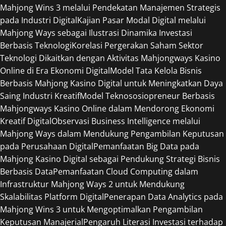
Mahjong Wins 3 melalui Pendekatan Manajemen Strategis
pada Industri Digital
Kajian Pasar Modal Digital melalui
Mahjong Ways sebagai Ilustrasi Dinamika Investasi
Berbasis Teknologi
Korelasi Pergerakan Saham Sektor
Teknologi Dikaitkan dengan Aktivitas Mahjongways Kasino
Online di Era Ekonomi Digital
Model Tata Kelola Bisnis
Berbasis Mahjong Kasino Digital untuk Meningkatkan Daya
Saing Industri Kreatif
Model Teknososiopreneur Berbasis
Mahjongways Kasino Online dalam Mendorong Ekonomi
Kreatif Digital
Observasi Business Intelligence melalui
Mahjong Ways dalam Mendukung Pengambilan Keputusan
pada Perusahaan Digital
Pemanfaatan Big Data pada
Mahjong Kasino Digital sebagai Pendukung Strategi Bisnis
Berbasis Data
Pemanfaatan Cloud Computing dalam
Infrastruktur Mahjong Ways 2 untuk Mendukung
Skalabilitas Platform Digital
Penerapan Data Analytics pada
Mahjong Wins 3 untuk Mengoptimalkan Pengambilan
Keputusan Manajerial
Pengaruh Literasi Investasi terhadap