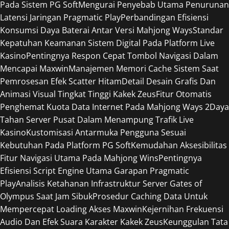
Pada Sistem PG Soft
Mengurai Penyebab Utama Penurunan
Latensi Jaringan Pragmatic Play
Perbandingan Efisiensi
Konsumsi Daya Baterai Antar Versi Mahjong Ways
Standar
Kepatuhan Keamanan Sistem Digital Pada Platform Live
Kasino
Pentingnya Respon Cepat Tombol Navigasi Dalam
Mencapai Maxwin
Manajemen Memori Cache Sistem Saat
Pemrosesan Efek Scatter Hitam
Detail Desain Grafis Dan
Animasi Visual Tingkat Tinggi Kakek Zeus
Fitur Otomatis
Penghemat Kuota Data Internet Pada Mahjong Ways 2
Daya
Tahan Server Pusat Dalam Menampung Trafik Live
Kasino
Kustomisasi Antarmuka Pengguna Sesuai
Kebutuhan Pada Platform PG Soft
Kemudahan Aksesibilitas
Fitur Navigasi Utama Pada Mahjong Wins
Pentingnya
Efisiensi Script Engine Utama Garapan Pragmatic
Play
Analisis Ketahanan Infrastruktur Server Gates of
Olympus Saat Jam Sibuk
Prosedur Caching Data Untuk
Mempercepat Loading Akses Maxwin
Kejernihan Frekuensi
Audio Dan Efek Suara Karakter Kakek Zeus
Keunggulan Tata