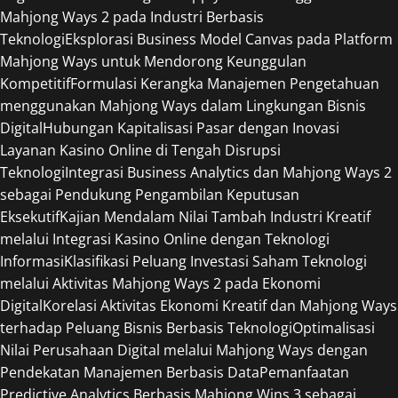
Mahjong Ways 2 pada Industri Berbasis
Teknologi
Eksplorasi Business Model Canvas pada Platform
Mahjong Ways untuk Mendorong Keunggulan
Kompetitif
Formulasi Kerangka Manajemen Pengetahuan
menggunakan Mahjong Ways dalam Lingkungan Bisnis
Digital
Hubungan Kapitalisasi Pasar dengan Inovasi
Layanan Kasino Online di Tengah Disrupsi
Teknologi
Integrasi Business Analytics dan Mahjong Ways 2
sebagai Pendukung Pengambilan Keputusan
Eksekutif
Kajian Mendalam Nilai Tambah Industri Kreatif
melalui Integrasi Kasino Online dengan Teknologi
Informasi
Klasifikasi Peluang Investasi Saham Teknologi
melalui Aktivitas Mahjong Ways 2 pada Ekonomi
Digital
Korelasi Aktivitas Ekonomi Kreatif dan Mahjong Ways
terhadap Peluang Bisnis Berbasis Teknologi
Optimalisasi
Nilai Perusahaan Digital melalui Mahjong Ways dengan
Pendekatan Manajemen Berbasis Data
Pemanfaatan
Predictive Analytics Berbasis Mahjong Wins 3 sebagai