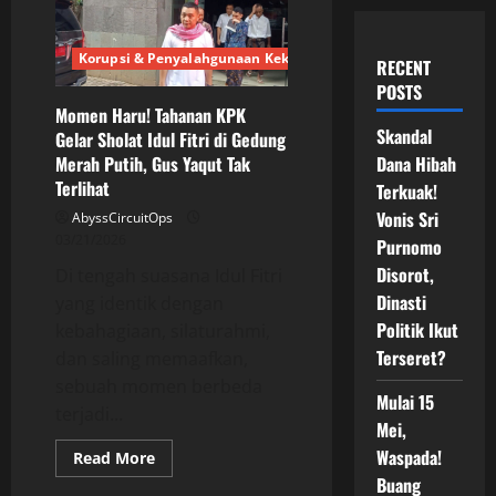
Korupsi & Penyalahgunaan Kekuasaan
RECENT
POSTS
Momen Haru! Tahanan KPK
Skandal
Gelar Sholat Idul Fitri di Gedung
Dana Hibah
Merah Putih, Gus Yaqut Tak
Terlihat
Terkuak!
Vonis Sri
AbyssCircuitOps
03/21/2026
Purnomo
Disorot,
Di tengah suasana Idul Fitri
Dinasti
yang identik dengan
Politik Ikut
kebahagiaan, silaturahmi,
Terseret?
dan saling memaafkan,
sebuah momen berbeda
Mulai 15
terjadi...
Mei,
Waspada!
Read
Read More
more
Buang
about