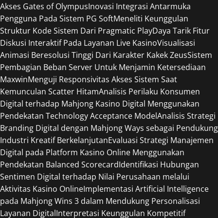
Akses Gates of Olympus
Inovasi Integrasi Antarmuka
Pengguna Pada Sistem PG Soft
Meneliti Keunggulan
Struktur Kode Sistem Dari Pragmatic Play
Daya Tarik Fitur
Diskusi Interaktif Pada Layanan Live Kasino
Visualisasi
Animasi Beresolusi Tinggi Dari Karakter Kakek Zeus
Sistem
Pembagian Beban Server Untuk Menjamin Ketersediaan
Maxwin
Menguji Responsivitas Akses Sistem Saat
Kemunculan Scatter Hitam
Analisis Perilaku Konsumen
Digital terhadap Mahjong Kasino Digital Menggunakan
Pendekatan Technology Acceptance Model
Analisis Strategi
Branding Digital dengan Mahjong Ways sebagai Pendukung
Industri Kreatif Berkelanjutan
Evaluasi Strategi Manajemen
Digital pada Platform Kasino Online Menggunakan
Pendekatan Balanced Scorecard
Identifikasi Hubungan
Sentimen Digital terhadap Nilai Perusahaan melalui
Aktivitas Kasino Online
Implementasi Artificial Intelligence
pada Mahjong Wins 3 dalam Mendukung Personalisasi
Layanan Digital
Interpretasi Keunggulan Kompetitif