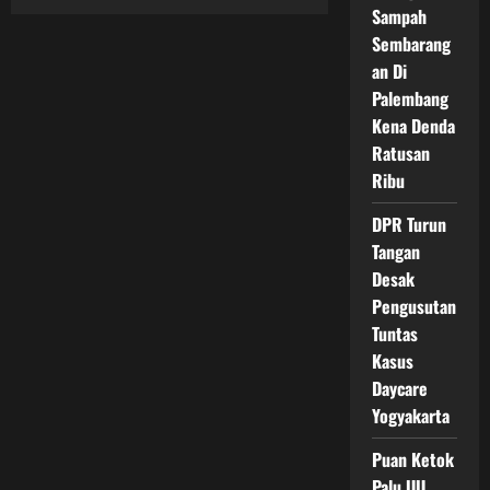
Momen
Sampah
Haru!
Tahanan
Sembarang
KPK
an Di
Gelar
Sholat
Palembang
Idul
Fitri
Kena Denda
di
Gedung
Ratusan
Merah
Putih,
Ribu
Gus
Yaqut
DPR Turun
Tak
Terlihat
Tangan
Desak
Pengusutan
Tuntas
Kasus
Daycare
Yogyakarta
Puan Ketok
Palu UU