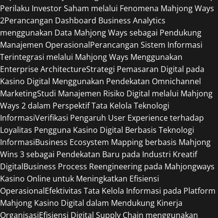
Perilaku Investor Saham melalui Fenomena Mahjong Ways
2
Perancangan Dashboard Business Analytics
menggunakan Data Mahjong Ways sebagai Pendukung
Manajemen Operasional
Perancangan Sistem Informasi
Terintegrasi melalui Mahjong Ways Menggunakan
Enterprise Architecture
Strategi Pemasaran Digital pada
Kasino Digital Menggunakan Pendekatan Omnichannel
Marketing
Studi Manajemen Risiko Digital melalui Mahjong
Ways 2 dalam Perspektif Tata Kelola Teknologi
Informasi
Verifikasi Pengaruh User Experience terhadap
Loyalitas Pengguna Kasino Digital Berbasis Teknologi
Informasi
Business Ecosystem Mapping berbasis Mahjong
Wins 3 sebagai Pendekatan Baru pada Industri Kreatif
Digital
Business Process Reengineering pada Mahjongways
Kasino Online untuk Meningkatkan Efisiensi
Operasional
Efektivitas Tata Kelola Informasi pada Platform
Mahjong Kasino Digital dalam Mendukung Kinerja
Organisasi
Efisiensi Digital Supply Chain menggunakan