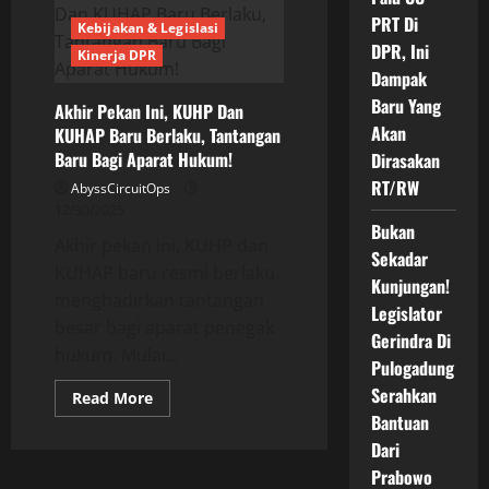
RUU
PRT Di
Perampasan
Kebijakan & Legislasi
Aset,
DPR, Ini
Kinerja DPR
Harta
Koruptor
Dampak
Bisa
Baru Yang
Disita
Akhir Pekan Ini, KUHP Dan
Tanpa
Akan
KUHAP Baru Berlaku, Tantangan
Putusan
Pengadilan
Baru Bagi Aparat Hukum!
Dirasakan
RT/RW
AbyssCircuitOps
12/30/2025
Bukan
Akhir pekan ini, KUHP dan
Sekadar
KUHAP baru resmi berlaku,
Kunjungan!
menghadirkan tantangan
Legislator
besar bagi aparat penegak
Gerindra Di
hukum. Mulai...
Pulogadung
Serahkan
Read
Read More
more
Bantuan
about
Akhir
Dari
Pekan
Ini,
Prabowo
KUHP