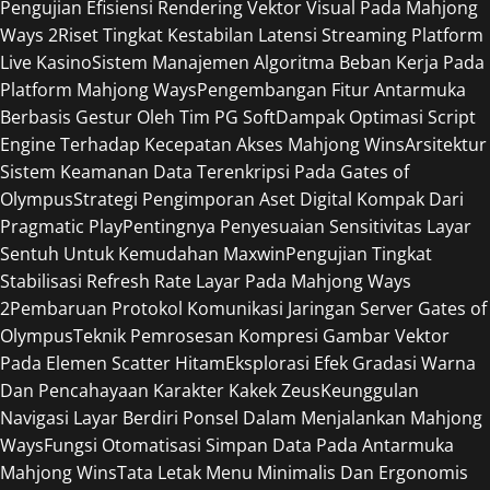
Pengujian Efisiensi Rendering Vektor Visual Pada Mahjong
Ways 2
Riset Tingkat Kestabilan Latensi Streaming Platform
Live Kasino
Sistem Manajemen Algoritma Beban Kerja Pada
Platform Mahjong Ways
Pengembangan Fitur Antarmuka
Berbasis Gestur Oleh Tim PG Soft
Dampak Optimasi Script
Engine Terhadap Kecepatan Akses Mahjong Wins
Arsitektur
Sistem Keamanan Data Terenkripsi Pada Gates of
Olympus
Strategi Pengimporan Aset Digital Kompak Dari
Pragmatic Play
Pentingnya Penyesuaian Sensitivitas Layar
Sentuh Untuk Kemudahan Maxwin
Pengujian Tingkat
Stabilisasi Refresh Rate Layar Pada Mahjong Ways
2
Pembaruan Protokol Komunikasi Jaringan Server Gates of
Olympus
Teknik Pemrosesan Kompresi Gambar Vektor
Pada Elemen Scatter Hitam
Eksplorasi Efek Gradasi Warna
Dan Pencahayaan Karakter Kakek Zeus
Keunggulan
Navigasi Layar Berdiri Ponsel Dalam Menjalankan Mahjong
Ways
Fungsi Otomatisasi Simpan Data Pada Antarmuka
Mahjong Wins
Tata Letak Menu Minimalis Dan Ergonomis