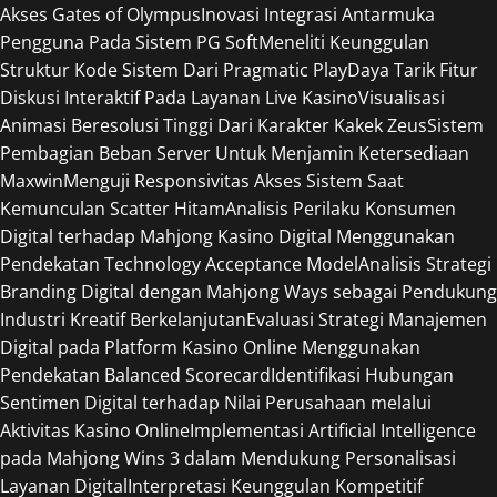
Akses Gates of Olympus
Inovasi Integrasi Antarmuka
Pengguna Pada Sistem PG Soft
Meneliti Keunggulan
Struktur Kode Sistem Dari Pragmatic Play
Daya Tarik Fitur
Diskusi Interaktif Pada Layanan Live Kasino
Visualisasi
Animasi Beresolusi Tinggi Dari Karakter Kakek Zeus
Sistem
Pembagian Beban Server Untuk Menjamin Ketersediaan
Maxwin
Menguji Responsivitas Akses Sistem Saat
Kemunculan Scatter Hitam
Analisis Perilaku Konsumen
Digital terhadap Mahjong Kasino Digital Menggunakan
Pendekatan Technology Acceptance Model
Analisis Strategi
Branding Digital dengan Mahjong Ways sebagai Pendukung
Industri Kreatif Berkelanjutan
Evaluasi Strategi Manajemen
Digital pada Platform Kasino Online Menggunakan
Pendekatan Balanced Scorecard
Identifikasi Hubungan
Sentimen Digital terhadap Nilai Perusahaan melalui
Aktivitas Kasino Online
Implementasi Artificial Intelligence
pada Mahjong Wins 3 dalam Mendukung Personalisasi
Layanan Digital
Interpretasi Keunggulan Kompetitif