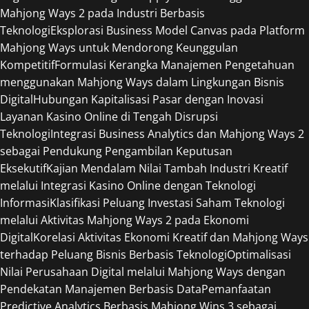
Mahjong Ways 2 pada Industri Berbasis
Teknologi
Eksplorasi Business Model Canvas pada Platform
Mahjong Ways untuk Mendorong Keunggulan
Kompetitif
Formulasi Kerangka Manajemen Pengetahuan
menggunakan Mahjong Ways dalam Lingkungan Bisnis
Digital
Hubungan Kapitalisasi Pasar dengan Inovasi
Layanan Kasino Online di Tengah Disrupsi
Teknologi
Integrasi Business Analytics dan Mahjong Ways 2
sebagai Pendukung Pengambilan Keputusan
Eksekutif
Kajian Mendalam Nilai Tambah Industri Kreatif
melalui Integrasi Kasino Online dengan Teknologi
Informasi
Klasifikasi Peluang Investasi Saham Teknologi
melalui Aktivitas Mahjong Ways 2 pada Ekonomi
Digital
Korelasi Aktivitas Ekonomi Kreatif dan Mahjong Ways
terhadap Peluang Bisnis Berbasis Teknologi
Optimalisasi
Nilai Perusahaan Digital melalui Mahjong Ways dengan
Pendekatan Manajemen Berbasis Data
Pemanfaatan
Predictive Analytics Berbasis Mahjong Wins 3 sebagai