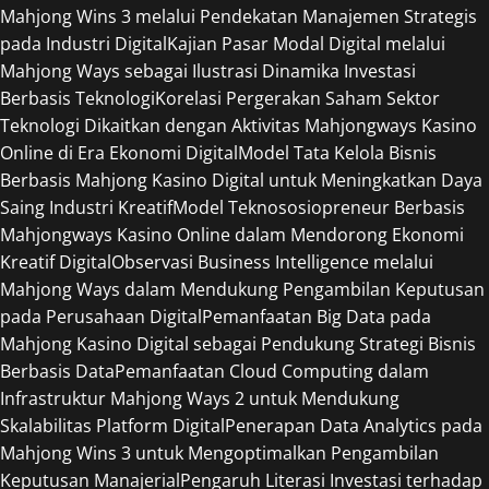
Mahjong Wins 3 melalui Pendekatan Manajemen Strategis
pada Industri Digital
Kajian Pasar Modal Digital melalui
Mahjong Ways sebagai Ilustrasi Dinamika Investasi
Berbasis Teknologi
Korelasi Pergerakan Saham Sektor
Teknologi Dikaitkan dengan Aktivitas Mahjongways Kasino
Online di Era Ekonomi Digital
Model Tata Kelola Bisnis
Berbasis Mahjong Kasino Digital untuk Meningkatkan Daya
Saing Industri Kreatif
Model Teknososiopreneur Berbasis
Mahjongways Kasino Online dalam Mendorong Ekonomi
Kreatif Digital
Observasi Business Intelligence melalui
Mahjong Ways dalam Mendukung Pengambilan Keputusan
pada Perusahaan Digital
Pemanfaatan Big Data pada
Mahjong Kasino Digital sebagai Pendukung Strategi Bisnis
Berbasis Data
Pemanfaatan Cloud Computing dalam
Infrastruktur Mahjong Ways 2 untuk Mendukung
Skalabilitas Platform Digital
Penerapan Data Analytics pada
Mahjong Wins 3 untuk Mengoptimalkan Pengambilan
Keputusan Manajerial
Pengaruh Literasi Investasi terhadap