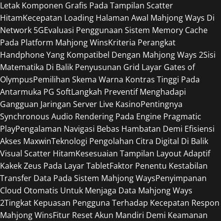
Letak Komponen Grafis Pada Tampilan Scatter
Hitam
Kecepatan Loading Halaman Awal Mahjong Ways Di
Network 5G
Evaluasi Penggunaan Sistem Memory Cache
Pada Platform Mahjong Wins
Kriteria Perangkat
Handphone Yang Kompatibel Dengan Mahjong Ways 2
Sisi
Matematika Di Balik Penyusunan Grid Layar Gates of
Olympus
Pemilihan Skema Warna Kontras Tinggi Pada
Antarmuka PG Soft
Langkah Preventif Menghadapi
Gangguan Jaringan Server Live Kasino
Pentingnya
Synchronous Audio Rendering Pada Engine Pragmatic
Play
Pengalaman Navigasi Bebas Hambatan Demi Efisiensi
Akses Maxwin
Teknologi Pengolahan Citra Digital Di Balik
Visual Scatter Hitam
Kesesuaian Tampilan Layout Adaptif
Kakek Zeus Pada Layar Tablet
Faktor Penentu Kestabilan
Transfer Data Pada Sistem Mahjong Ways
Penyimpanan
Cloud Otomatis Untuk Menjaga Data Mahjong Ways
2
Tingkat Kepuasan Pengguna Terhadap Kecepatan Respon
Mahjong Wins
Fitur Reset Akun Mandiri Demi Keamanan