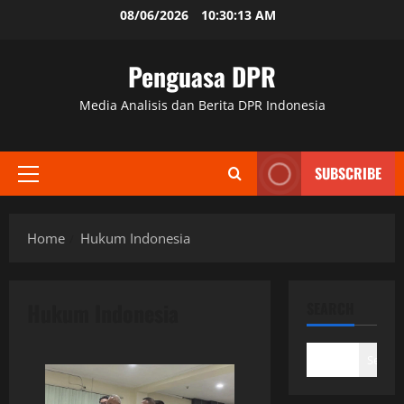
Skip
08/06/2026
10:30:14 AM
to
content
Penguasa DPR
Media Analisis dan Berita DPR Indonesia
SUBSCRIBE
Primary
Menu
Home
Hukum Indonesia
Hukum Indonesia
SEARCH
Search