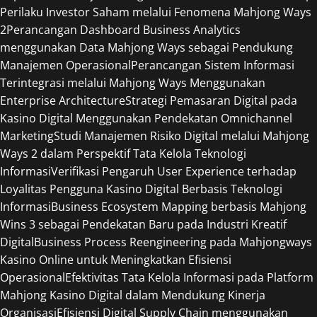
Perilaku Investor Saham melalui Fenomena Mahjong Ways
2
Perancangan Dashboard Business Analytics
menggunakan Data Mahjong Ways sebagai Pendukung
Manajemen Operasional
Perancangan Sistem Informasi
Terintegrasi melalui Mahjong Ways Menggunakan
Enterprise Architecture
Strategi Pemasaran Digital pada
Kasino Digital Menggunakan Pendekatan Omnichannel
Marketing
Studi Manajemen Risiko Digital melalui Mahjong
Ways 2 dalam Perspektif Tata Kelola Teknologi
Informasi
Verifikasi Pengaruh User Experience terhadap
Loyalitas Pengguna Kasino Digital Berbasis Teknologi
Informasi
Business Ecosystem Mapping berbasis Mahjong
Wins 3 sebagai Pendekatan Baru pada Industri Kreatif
Digital
Business Process Reengineering pada Mahjongways
Kasino Online untuk Meningkatkan Efisiensi
Operasional
Efektivitas Tata Kelola Informasi pada Platform
Mahjong Kasino Digital dalam Mendukung Kinerja
Organisasi
Efisiensi Digital Supply Chain menggunakan