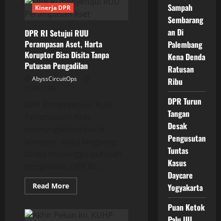
Sampah
Sekda
Kinerja DPR
Klaten
Sembarang
Divonis
2
an Di
DPR RI Setujui RUU
Tahun
Bui,
Perampasan Aset, Harta
Palembang
Fakta
Koruptor Bisa Disita Tanpa
Di
Kena Denda
Balik
Putusan Pengadilan
Ratusan
Kasus
Terungkap
AbyssCircuitOps
Ribu
01/16/2026
DPR Turun
DPR RI menyetujui RUU
Tangan
Perampasan Aset,
Desak
memungkinkan harta
Pengusutan
koruptor disita langsung
Tuntas
tanpa menunggu putusan
Kasus
pengadilan. DPR RI...
Daycare
Read
Read More
Yogyakarta
more
about
Puan Ketok
DPR
RI
Palu UU
Setujui