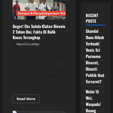
Korupsi & Penyalahgunaan Kekuasaan
RECENT
POSTS
Geger! Eks Sekda Klaten Divonis
Skandal
2 Tahun Bui, Fakta Di Balik
Dana Hibah
Kasus Terungkap
Terkuak!
AbyssCircuitOps
Vonis Sri
04/16/2026
Purnomo
Kasus dugaan korupsi yang
Disorot,
melibatkan eks Sekda
Dinasti
Klaten Jaka Sawaldi kembali
Politik Ikut
menjadi sorotan setelah
Terseret?
majelis hakim
menjatuhkan...
Mulai 15
Mei,
Read
Read More
more
Waspada!
about
Geger!
Buang
Eks