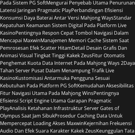
Pada Sistem PG Soft
Mengurai Penyebab Utama Penurunan
Latensi Jaringan Pragmatic Play
Perbandingan Efisiensi
Konsumsi Daya Baterai Antar Versi Mahjong Ways
Standar
Kepatuhan Keamanan Sistem Digital Pada Platform Live
Kasino
Pentingnya Respon Cepat Tombol Navigasi Dalam
Mencapai Maxwin
Manajemen Memori Cache Sistem Saat
Pemrosesan Efek Scatter Hitam
Detail Desain Grafis Dan
Animasi Visual Tingkat Tinggi Kakek Zeus
Fitur Otomatis
Penghemat Kuota Data Internet Pada Mahjong Ways 2
Daya
Tahan Server Pusat Dalam Menampung Trafik Live
Kasino
Kustomisasi Antarmuka Pengguna Sesuai
Kebutuhan Pada Platform PG Soft
Kemudahan Aksesibilitas
Fitur Navigasi Utama Pada Mahjong Wins
Pentingnya
Efisiensi Script Engine Utama Garapan Pragmatic
Play
Analisis Ketahanan Infrastruktur Server Gates of
Olympus Saat Jam Sibuk
Prosedur Caching Data Untuk
Mempercepat Loading Akses Maxwin
Kejernihan Frekuensi
Audio Dan Efek Suara Karakter Kakek Zeus
Keunggulan Tata