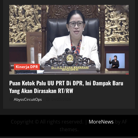
Kinerja DPR
Puan Ketok Palu UU PRT Di DPR, Ini Dampak Baru
Yang Akan Dirasakan RT/RW
AbyssCircuitOps
04/25/2026
Copyright © All rights reserved.
|
MoreNews
by AF
themes.