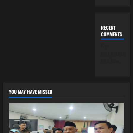
Dan
KUHAP
Baru
Berlaku,
Tantangan
Baru
RECENT
Bagi
Aparat
COMMENTS
Hukum!
No
comments
to show.
YOU MAY HAVE MISSED