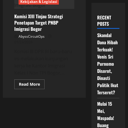
Kebijakan & Legislasi
Komisi XIII Tinjau Strategi
RECENT
Penetapan Target PNBP
POSTS
Imigrasi Bogor
Skandal
AbyssCircuitOps
Dana Hibah
01/23/2026
Terkuak!
Komisi III DPR RI baru-baru
Vonis Sri
ini melakukan kunjungan
Purnomo
kerja ke Kantor Imigrasi
Disorot,
Kelas I Non TPI Bogor,...
Dinasti
Read
Read More
Politik Ikut
more
Terseret?
about
Komisi
XIII
Mulai 15
Tinjau
Strategi
Mei,
Penetapan
Target
Waspada!
PNBP
Imigrasi
Buang
Bogor