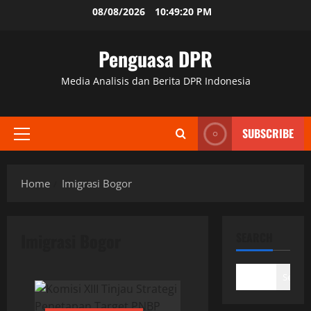
Skip
08/08/2026
10:49:21 PM
to
content
Penguasa DPR
Media Analisis dan Berita DPR Indonesia
SUBSCRIBE
Primary
Menu
Home
Imigrasi Bogor
Imigrasi Bogor
SEARCH
Search