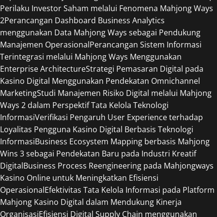
Perilaku Investor Saham melalui Fenomena Mahjong Ways
2
Perancangan Dashboard Business Analytics
menggunakan Data Mahjong Ways sebagai Pendukung
Manajemen Operasional
Perancangan Sistem Informasi
Terintegrasi melalui Mahjong Ways Menggunakan
Enterprise Architecture
Strategi Pemasaran Digital pada
Kasino Digital Menggunakan Pendekatan Omnichannel
Marketing
Studi Manajemen Risiko Digital melalui Mahjong
Ways 2 dalam Perspektif Tata Kelola Teknologi
Informasi
Verifikasi Pengaruh User Experience terhadap
Loyalitas Pengguna Kasino Digital Berbasis Teknologi
Informasi
Business Ecosystem Mapping berbasis Mahjong
Wins 3 sebagai Pendekatan Baru pada Industri Kreatif
Digital
Business Process Reengineering pada Mahjongways
Kasino Online untuk Meningkatkan Efisiensi
Operasional
Efektivitas Tata Kelola Informasi pada Platform
Mahjong Kasino Digital dalam Mendukung Kinerja
Organisasi
Efisiensi Digital Supply Chain menggunakan