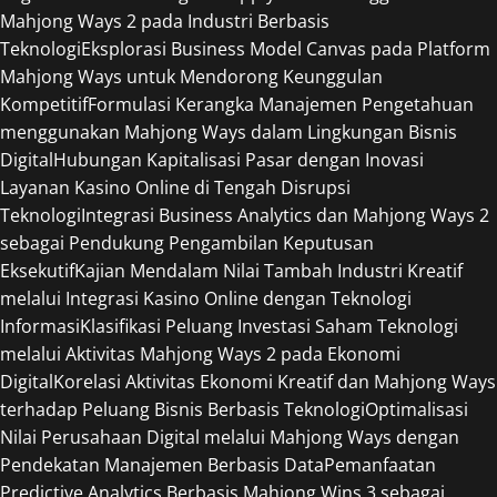
Mahjong Ways 2 pada Industri Berbasis
Teknologi
Eksplorasi Business Model Canvas pada Platform
Mahjong Ways untuk Mendorong Keunggulan
Kompetitif
Formulasi Kerangka Manajemen Pengetahuan
menggunakan Mahjong Ways dalam Lingkungan Bisnis
Digital
Hubungan Kapitalisasi Pasar dengan Inovasi
Layanan Kasino Online di Tengah Disrupsi
Teknologi
Integrasi Business Analytics dan Mahjong Ways 2
sebagai Pendukung Pengambilan Keputusan
Eksekutif
Kajian Mendalam Nilai Tambah Industri Kreatif
melalui Integrasi Kasino Online dengan Teknologi
Informasi
Klasifikasi Peluang Investasi Saham Teknologi
melalui Aktivitas Mahjong Ways 2 pada Ekonomi
Digital
Korelasi Aktivitas Ekonomi Kreatif dan Mahjong Ways
terhadap Peluang Bisnis Berbasis Teknologi
Optimalisasi
Nilai Perusahaan Digital melalui Mahjong Ways dengan
Pendekatan Manajemen Berbasis Data
Pemanfaatan
Predictive Analytics Berbasis Mahjong Wins 3 sebagai