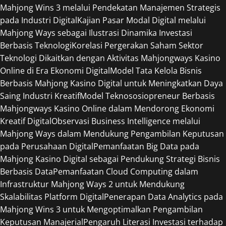
Mahjong Wins 3 melalui Pendekatan Manajemen Strategis
pada Industri Digital
Kajian Pasar Modal Digital melalui
Mahjong Ways sebagai Ilustrasi Dinamika Investasi
Berbasis Teknologi
Korelasi Pergerakan Saham Sektor
Teknologi Dikaitkan dengan Aktivitas Mahjongways Kasino
Online di Era Ekonomi Digital
Model Tata Kelola Bisnis
Berbasis Mahjong Kasino Digital untuk Meningkatkan Daya
Saing Industri Kreatif
Model Teknososiopreneur Berbasis
Mahjongways Kasino Online dalam Mendorong Ekonomi
Kreatif Digital
Observasi Business Intelligence melalui
Mahjong Ways dalam Mendukung Pengambilan Keputusan
pada Perusahaan Digital
Pemanfaatan Big Data pada
Mahjong Kasino Digital sebagai Pendukung Strategi Bisnis
Berbasis Data
Pemanfaatan Cloud Computing dalam
Infrastruktur Mahjong Ways 2 untuk Mendukung
Skalabilitas Platform Digital
Penerapan Data Analytics pada
Mahjong Wins 3 untuk Mengoptimalkan Pengambilan
Keputusan Manajerial
Pengaruh Literasi Investasi terhadap