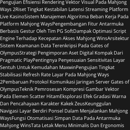
Pengujian Efisiensi Rendering Vektor Visual Pada Mahjong
Ways 2
Riset Tingkat Kestabilan Latensi Streaming Platform
Live Kasino
Sistem Manajemen Algoritma Beban Kerja Pada
Platform Mahjong Ways
Pengembangan Fitur Antarmuka
Berbasis Gestur Oleh Tim PG Soft
Dampak Optimasi Script
Engine Terhadap Kecepatan Akses Mahjong Wins
Arsitektur
Sistem Keamanan Data Terenkripsi Pada Gates of
Olympus
Strategi Pengimporan Aset Digital Kompak Dari
Pragmatic Play
Pentingnya Penyesuaian Sensitivitas Layar
Sentuh Untuk Kemudahan Maxwin
Pengujian Tingkat
Stabilisasi Refresh Rate Layar Pada Mahjong Ways
2
Pembaruan Protokol Komunikasi Jaringan Server Gates of
Olympus
Teknik Pemrosesan Kompresi Gambar Vektor
Pada Elemen Scatter Hitam
Eksplorasi Efek Gradasi Warna
Dan Pencahayaan Karakter Kakek Zeus
Keunggulan
Navigasi Layar Berdiri Ponsel Dalam Menjalankan Mahjong
Ways
Fungsi Otomatisasi Simpan Data Pada Antarmuka
Mahjong Wins
Tata Letak Menu Minimalis Dan Ergonomis