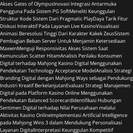
Akses Gates of Olympus
Inovasi Integrasi Antarmuka
Pengguna Pada Sistem PG Soft
Meneliti Keunggulan
Struktur Kode Sistem Dari Pragmatic Play
Daya Tarik Fitur
Diskusi Interaktif Pada Layanan Live Kasino
Visualisasi
Animasi Beresolusi Tinggi Dari Karakter Kakek Zeus
Sistem
Pembagian Beban Server Untuk Menjamin Ketersediaan
Maxwin
Menguji Responsivitas Akses Sistem Saat
Kemunculan Scatter Hitam
Analisis Perilaku Konsumen
Digital terhadap Mahjong Kasino Digital Menggunakan
Pendekatan Technology Acceptance Model
Analisis Strategi
Branding Digital dengan Mahjong Ways sebagai Pendukung
Industri Kreatif Berkelanjutan
Evaluasi Strategi Manajemen
Digital pada Platform Kasino Online Menggunakan
Pendekatan Balanced Scorecard
Identifikasi Hubungan
Sentimen Digital terhadap Nilai Perusahaan melalui
Aktivitas Kasino Online
Implementasi Artificial Intelligence
pada Mahjong Wins 3 dalam Mendukung Personalisasi
Layanan Digital
Interpretasi Keunggulan Kompetitif