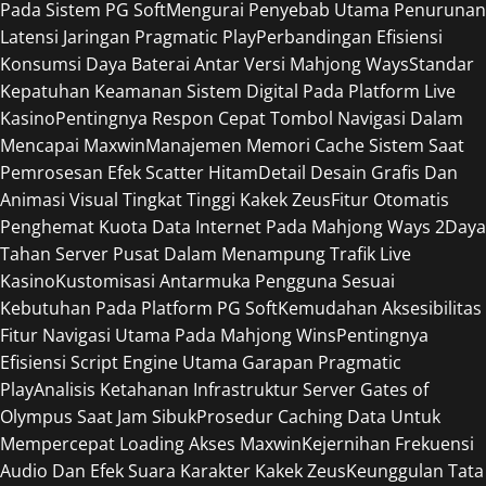
Pada Sistem PG Soft
Mengurai Penyebab Utama Penurunan
Latensi Jaringan Pragmatic Play
Perbandingan Efisiensi
Konsumsi Daya Baterai Antar Versi Mahjong Ways
Standar
Kepatuhan Keamanan Sistem Digital Pada Platform Live
Kasino
Pentingnya Respon Cepat Tombol Navigasi Dalam
Mencapai Maxwin
Manajemen Memori Cache Sistem Saat
Pemrosesan Efek Scatter Hitam
Detail Desain Grafis Dan
Animasi Visual Tingkat Tinggi Kakek Zeus
Fitur Otomatis
Penghemat Kuota Data Internet Pada Mahjong Ways 2
Daya
Tahan Server Pusat Dalam Menampung Trafik Live
Kasino
Kustomisasi Antarmuka Pengguna Sesuai
Kebutuhan Pada Platform PG Soft
Kemudahan Aksesibilitas
Fitur Navigasi Utama Pada Mahjong Wins
Pentingnya
Efisiensi Script Engine Utama Garapan Pragmatic
Play
Analisis Ketahanan Infrastruktur Server Gates of
Olympus Saat Jam Sibuk
Prosedur Caching Data Untuk
Mempercepat Loading Akses Maxwin
Kejernihan Frekuensi
Audio Dan Efek Suara Karakter Kakek Zeus
Keunggulan Tata