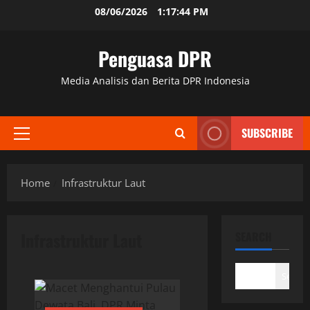
Skip
08/06/2026
1:17:44 PM
to
content
Penguasa DPR
Media Analisis dan Berita DPR Indonesia
SUBSCRIBE
Primary
Menu
Home
Infrastruktur Laut
Infrastruktur Laut
SEARCH
Search