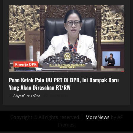
Kinerja DPR
Puan Ketok Palu UU PRT Di DPR, Ini Dampak Baru
Yang Akan Dirasakan RT/RW
AbyssCircuitOps
04/25/2026
Copyright © All rights reserved.
|
MoreNews
by AF
themes.