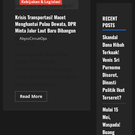
Kebijakan & Legislasi
Krisis Transportasi! Macet
RECENT
Menghantui Pulau Dewata, DPR
POSTS
Minta Jalur Laut Baru Dibangun
Skandal
AbyssCircuitOps
Dana Hibah
04/03/2026
Terkuak!
Macet parah di Bali kian
Vonis Sri
parah, DPR desak
Purnomo
pemerintah membangun
Disorot,
akses laut baru untuk atasi
Dinasti
krisis transportasi...
Politik Ikut
Read
Read More
Terseret?
more
about
Krisis
Mulai 15
Transportasi!
Mei,
Macet
Menghantui
Waspada!
Pulau
Dewata,
Buang
DPR