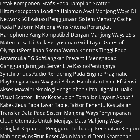
Letak Komponen Grafis Pada Tampilan Scatter
Hitam
Kecepatan Loading Halaman Awal Mahjong Ways Di
Network 5G
Evaluasi Penggunaan Sistem Memory Cache
Pada Platform Mahjong Wins
Kriteria Perangkat
Handphone Yang Kompatibel Dengan Mahjong Ways 2
Sisi
Matematika Di Balik Penyusunan Grid Layar Gates of
Olympus
Pemilihan Skema Warna Kontras Tinggi Pada
Antarmuka PG Soft
Langkah Preventif Menghadapi
Gangguan Jaringan Server Live Kasino
Pentingnya
Synchronous Audio Rendering Pada Engine Pragmatic
Play
Pengalaman Navigasi Bebas Hambatan Demi Efisiensi
Akses Maxwin
Teknologi Pengolahan Citra Digital Di Balik
Visual Scatter Hitam
Kesesuaian Tampilan Layout Adaptif
Kakek Zeus Pada Layar Tablet
Faktor Penentu Kestabilan
Transfer Data Pada Sistem Mahjong Ways
Penyimpanan
Cloud Otomatis Untuk Menjaga Data Mahjong Ways
2
Tingkat Kepuasan Pengguna Terhadap Kecepatan Respon
Mahjong Wins
Fitur Reset Akun Mandiri Demi Keamanan