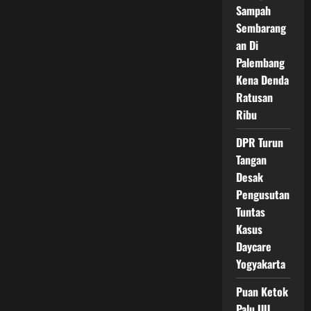
Minta
Sampah
Jalur
Sembarang
Laut
Baru
an Di
Dibangun
Palembang
Kena Denda
Ratusan
Ribu
DPR Turun
Tangan
Desak
Pengusutan
Tuntas
Kasus
Daycare
Yogyakarta
Puan Ketok
Palu UU