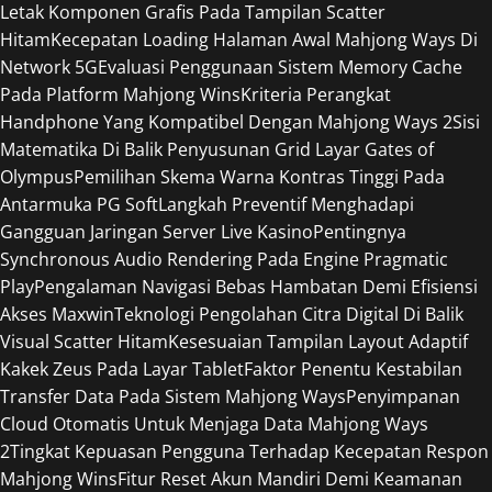
Letak Komponen Grafis Pada Tampilan Scatter
Hitam
Kecepatan Loading Halaman Awal Mahjong Ways Di
Network 5G
Evaluasi Penggunaan Sistem Memory Cache
Pada Platform Mahjong Wins
Kriteria Perangkat
Handphone Yang Kompatibel Dengan Mahjong Ways 2
Sisi
Matematika Di Balik Penyusunan Grid Layar Gates of
Olympus
Pemilihan Skema Warna Kontras Tinggi Pada
Antarmuka PG Soft
Langkah Preventif Menghadapi
Gangguan Jaringan Server Live Kasino
Pentingnya
Synchronous Audio Rendering Pada Engine Pragmatic
Play
Pengalaman Navigasi Bebas Hambatan Demi Efisiensi
Akses Maxwin
Teknologi Pengolahan Citra Digital Di Balik
Visual Scatter Hitam
Kesesuaian Tampilan Layout Adaptif
Kakek Zeus Pada Layar Tablet
Faktor Penentu Kestabilan
Transfer Data Pada Sistem Mahjong Ways
Penyimpanan
Cloud Otomatis Untuk Menjaga Data Mahjong Ways
2
Tingkat Kepuasan Pengguna Terhadap Kecepatan Respon
Mahjong Wins
Fitur Reset Akun Mandiri Demi Keamanan