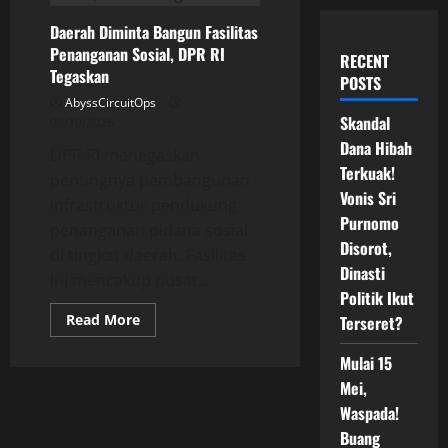
Daerah Diminta Bangun Fasilitas
Penanganan Sosial, DPR RI
RECENT
Tegaskan
POSTS
AbyssCircuitOps
Skandal
02/10/2026
Dana Hibah
DPR RI menegaskan
Terkuak!
pentingnya pembangunan
Vonis Sri
infrastruktur pendukung
Purnomo
penanganan pidana sosial
Disorot,
di tingkat daerah. Fasilitas
Dinasti
ini mencakup pusat...
Politik Ikut
Read
Read More
Terseret?
more
about
Daerah
Mulai 15
Diminta
Mei,
Bangun
Fasilitas
Waspada!
Penanganan
Sosial,
Buang
DPR