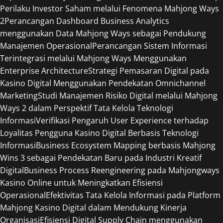
Perilaku Investor Saham melalui Fenomena Mahjong Ways
2
Perancangan Dashboard Business Analytics
menggunakan Data Mahjong Ways sebagai Pendukung
Manajemen Operasional
Perancangan Sistem Informasi
Terintegrasi melalui Mahjong Ways Menggunakan
Enterprise Architecture
Strategi Pemasaran Digital pada
Kasino Digital Menggunakan Pendekatan Omnichannel
Marketing
Studi Manajemen Risiko Digital melalui Mahjong
Ways 2 dalam Perspektif Tata Kelola Teknologi
Informasi
Verifikasi Pengaruh User Experience terhadap
Loyalitas Pengguna Kasino Digital Berbasis Teknologi
Informasi
Business Ecosystem Mapping berbasis Mahjong
Wins 3 sebagai Pendekatan Baru pada Industri Kreatif
Digital
Business Process Reengineering pada Mahjongways
Kasino Online untuk Meningkatkan Efisiensi
Operasional
Efektivitas Tata Kelola Informasi pada Platform
Mahjong Kasino Digital dalam Mendukung Kinerja
Organisasi
Efisiensi Digital Supply Chain menggunakan