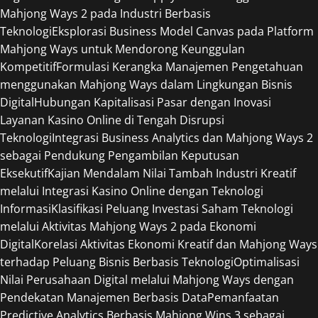
Mahjong Ways 2 pada Industri Berbasis
Teknologi
Eksplorasi Business Model Canvas pada Platform
Mahjong Ways untuk Mendorong Keunggulan
Kompetitif
Formulasi Kerangka Manajemen Pengetahuan
menggunakan Mahjong Ways dalam Lingkungan Bisnis
Digital
Hubungan Kapitalisasi Pasar dengan Inovasi
Layanan Kasino Online di Tengah Disrupsi
Teknologi
Integrasi Business Analytics dan Mahjong Ways 2
sebagai Pendukung Pengambilan Keputusan
Eksekutif
Kajian Mendalam Nilai Tambah Industri Kreatif
melalui Integrasi Kasino Online dengan Teknologi
Informasi
Klasifikasi Peluang Investasi Saham Teknologi
melalui Aktivitas Mahjong Ways 2 pada Ekonomi
Digital
Korelasi Aktivitas Ekonomi Kreatif dan Mahjong Ways
terhadap Peluang Bisnis Berbasis Teknologi
Optimalisasi
Nilai Perusahaan Digital melalui Mahjong Ways dengan
Pendekatan Manajemen Berbasis Data
Pemanfaatan
Predictive Analytics Berbasis Mahjong Wins 3 sebagai