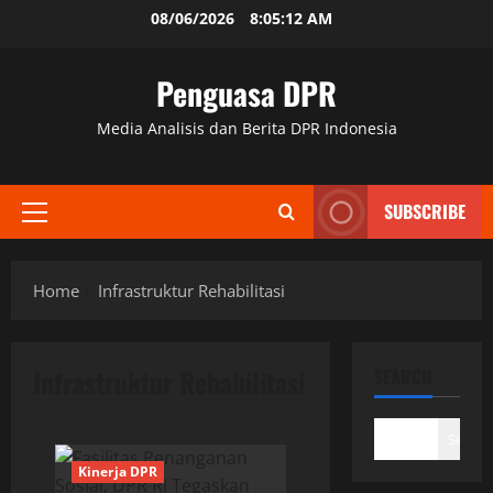
Skip
08/06/2026
8:05:13 AM
to
content
Penguasa DPR
Media Analisis dan Berita DPR Indonesia
SUBSCRIBE
Primary
Menu
Home
Infrastruktur Rehabilitasi
Infrastruktur Rehabilitasi
SEARCH
Search
Kinerja DPR