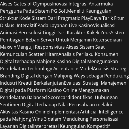
Akses Gates of Olympus
Inovasi Integrasi Antarmuka
Pengguna Pada Sistem PG Soft
Meneliti Keunggulan
Struktur Kode Sistem Dari Pragmatic Play
Daya Tarik Fitur
Diskusi Interaktif Pada Layanan Live Kasino
Visualisasi
Animasi Beresolusi Tinggi Dari Karakter Kakek Zeus
Sistem
Pembagian Beban Server Untuk Menjamin Ketersediaan
Maxwin
Menguji Responsivitas Akses Sistem Saat
Kemunculan Scatter Hitam
Analisis Perilaku Konsumen
Digital terhadap Mahjong Kasino Digital Menggunakan
Pendekatan Technology Acceptance Model
Analisis Strategi
Branding Digital dengan Mahjong Ways sebagai Pendukung
Industri Kreatif Berkelanjutan
Evaluasi Strategi Manajemen
Digital pada Platform Kasino Online Menggunakan
Pendekatan Balanced Scorecard
Identifikasi Hubungan
Sentimen Digital terhadap Nilai Perusahaan melalui
Aktivitas Kasino Online
Implementasi Artificial Intelligence
pada Mahjong Wins 3 dalam Mendukung Personalisasi
Layanan Digital
Interpretasi Keunggulan Kompetitif