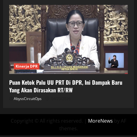
Kinerja DPR
Puan Ketok Palu UU PRT Di DPR, Ini Dampak Baru
Yang Akan Dirasakan RT/RW
AbyssCircuitOps
04/25/2026
Copyright © All rights reserved.
|
MoreNews
by AF
themes.