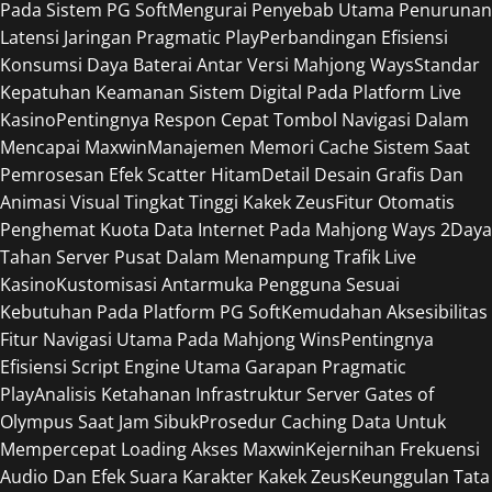
Pada Sistem PG Soft
Mengurai Penyebab Utama Penurunan
Latensi Jaringan Pragmatic Play
Perbandingan Efisiensi
Konsumsi Daya Baterai Antar Versi Mahjong Ways
Standar
Kepatuhan Keamanan Sistem Digital Pada Platform Live
Kasino
Pentingnya Respon Cepat Tombol Navigasi Dalam
Mencapai Maxwin
Manajemen Memori Cache Sistem Saat
Pemrosesan Efek Scatter Hitam
Detail Desain Grafis Dan
Animasi Visual Tingkat Tinggi Kakek Zeus
Fitur Otomatis
Penghemat Kuota Data Internet Pada Mahjong Ways 2
Daya
Tahan Server Pusat Dalam Menampung Trafik Live
Kasino
Kustomisasi Antarmuka Pengguna Sesuai
Kebutuhan Pada Platform PG Soft
Kemudahan Aksesibilitas
Fitur Navigasi Utama Pada Mahjong Wins
Pentingnya
Efisiensi Script Engine Utama Garapan Pragmatic
Play
Analisis Ketahanan Infrastruktur Server Gates of
Olympus Saat Jam Sibuk
Prosedur Caching Data Untuk
Mempercepat Loading Akses Maxwin
Kejernihan Frekuensi
Audio Dan Efek Suara Karakter Kakek Zeus
Keunggulan Tata