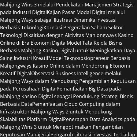
Mahjong Wins 3 melalui Pendekatan Manajemen Strategis
pada Industri Digital
Kajian Pasar Modal Digital melalui
Mahjong Ways sebagai Ilustrasi Dinamika Investasi
Berbasis Teknologi
Korelasi Pergerakan Saham Sektor
Teknologi Dikaitkan dengan Aktivitas Mahjongways Kasino
Online di Era Ekonomi Digital
Model Tata Kelola Bisnis
Berbasis Mahjong Kasino Digital untuk Meningkatkan Daya
Saing Industri Kreatif
Model Teknososiopreneur Berbasis
Mahjongways Kasino Online dalam Mendorong Ekonomi
Kreatif Digital
Observasi Business Intelligence melalui
Mahjong Ways dalam Mendukung Pengambilan Keputusan
pada Perusahaan Digital
Pemanfaatan Big Data pada
Mahjong Kasino Digital sebagai Pendukung Strategi Bisnis
Berbasis Data
Pemanfaatan Cloud Computing dalam
Infrastruktur Mahjong Ways 2 untuk Mendukung
Skalabilitas Platform Digital
Penerapan Data Analytics pada
Mahjong Wins 3 untuk Mengoptimalkan Pengambilan
Keputusan Manajerial
Pengaruh Literasi Investasi terhadap