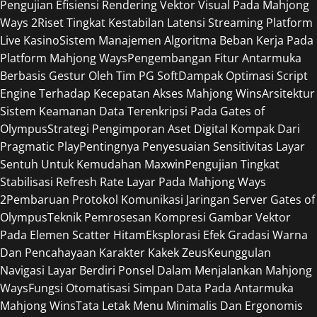
Pengujian Efisiensi Rendering Vektor Visual Pada Mahjong
Ways 2
Riset Tingkat Kestabilan Latensi Streaming Platform
Live Kasino
Sistem Manajemen Algoritma Beban Kerja Pada
Platform Mahjong Ways
Pengembangan Fitur Antarmuka
Berbasis Gestur Oleh Tim PG Soft
Dampak Optimasi Script
Engine Terhadap Kecepatan Akses Mahjong Wins
Arsitektur
Sistem Keamanan Data Terenkripsi Pada Gates of
Olympus
Strategi Pengimporan Aset Digital Kompak Dari
Pragmatic Play
Pentingnya Penyesuaian Sensitivitas Layar
Sentuh Untuk Kemudahan Maxwin
Pengujian Tingkat
Stabilisasi Refresh Rate Layar Pada Mahjong Ways
2
Pembaruan Protokol Komunikasi Jaringan Server Gates of
Olympus
Teknik Pemrosesan Kompresi Gambar Vektor
Pada Elemen Scatter Hitam
Eksplorasi Efek Gradasi Warna
Dan Pencahayaan Karakter Kakek Zeus
Keunggulan
Navigasi Layar Berdiri Ponsel Dalam Menjalankan Mahjong
Ways
Fungsi Otomatisasi Simpan Data Pada Antarmuka
Mahjong Wins
Tata Letak Menu Minimalis Dan Ergonomis