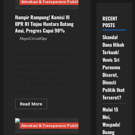
Advokasi & Transparansi Publik
Hampir Rampung! Komisi VI
RECENT
DPR RI Tinjau Huntara Batang
POSTS
Anai, Progres Capai 90%
Skandal
AbyssCircuitOps
Dana Hibah
01/24/2026
Terkuak!
Komisi VI DPR RI meninjau
Vonis Sri
pembangunan hunian
Purnomo
sementara (huntara) di
Disorot,
Batang Anai dengan
Dinasti
progres mencapai 90
Politik Ikut
persen....
Terseret?
Read
Read More
more
Mulai 15
about
Hampir
Mei,
Rampung!
Waspada!
Komisi
Advokasi & Transparansi Publik
VI
Buang
DPR