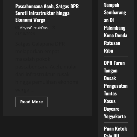
RI
Sampah
Pascabencana Aceh, Satgas DPR
Tinjau
Huntara
Sembarang
Soroti Infrastruktur hingga
Batang
Ekonomi Warga
an Di
Anai,
Progres
Palembang
AbyssCircuitOps
Capai
90%
01/10/2026
Kena Denda
Ratusan
Satgas Galapana DPR
Ribu
melaporkan empat
masalah pokok
DPR Turun
pascabencana Aceh, mulai
Tangan
dari infrastruktur rusak
Desak
hingga pemulihan ekonomi
Pengusutan
warga....
Tuntas
Kasus
Read
Read More
more
Daycare
about
Pascabencana
Yogyakarta
Aceh,
Satgas
DPR
Puan Ketok
Soroti
Palu UU
Infrastruktur