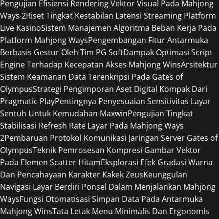
Pengujian Efisiensi Rendering Vektor Visual Pada Mahjong
Ways 2
Riset Tingkat Kestabilan Latensi Streaming Platform
Live Kasino
Sistem Manajemen Algoritma Beban Kerja Pada
Platform Mahjong Ways
Pengembangan Fitur Antarmuka
Berbasis Gestur Oleh Tim PG Soft
Dampak Optimasi Script
Engine Terhadap Kecepatan Akses Mahjong Wins
Arsitektur
Sistem Keamanan Data Terenkripsi Pada Gates of
Olympus
Strategi Pengimporan Aset Digital Kompak Dari
Pragmatic Play
Pentingnya Penyesuaian Sensitivitas Layar
Sentuh Untuk Kemudahan Maxwin
Pengujian Tingkat
Stabilisasi Refresh Rate Layar Pada Mahjong Ways
2
Pembaruan Protokol Komunikasi Jaringan Server Gates of
Olympus
Teknik Pemrosesan Kompresi Gambar Vektor
Pada Elemen Scatter Hitam
Eksplorasi Efek Gradasi Warna
Dan Pencahayaan Karakter Kakek Zeus
Keunggulan
Navigasi Layar Berdiri Ponsel Dalam Menjalankan Mahjong
Ways
Fungsi Otomatisasi Simpan Data Pada Antarmuka
Mahjong Wins
Tata Letak Menu Minimalis Dan Ergonomis