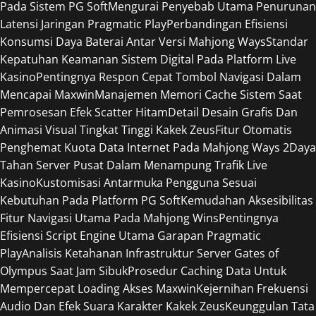
Pada Sistem PG Soft
Mengurai Penyebab Utama Penurunan
Latensi Jaringan Pragmatic Play
Perbandingan Efisiensi
Konsumsi Daya Baterai Antar Versi Mahjong Ways
Standar
Kepatuhan Keamanan Sistem Digital Pada Platform Live
Kasino
Pentingnya Respon Cepat Tombol Navigasi Dalam
Mencapai Maxwin
Manajemen Memori Cache Sistem Saat
Pemrosesan Efek Scatter Hitam
Detail Desain Grafis Dan
Animasi Visual Tingkat Tinggi Kakek Zeus
Fitur Otomatis
Penghemat Kuota Data Internet Pada Mahjong Ways 2
Daya
Tahan Server Pusat Dalam Menampung Trafik Live
Kasino
Kustomisasi Antarmuka Pengguna Sesuai
Kebutuhan Pada Platform PG Soft
Kemudahan Aksesibilitas
Fitur Navigasi Utama Pada Mahjong Wins
Pentingnya
Efisiensi Script Engine Utama Garapan Pragmatic
Play
Analisis Ketahanan Infrastruktur Server Gates of
Olympus Saat Jam Sibuk
Prosedur Caching Data Untuk
Mempercepat Loading Akses Maxwin
Kejernihan Frekuensi
Audio Dan Efek Suara Karakter Kakek Zeus
Keunggulan Tata