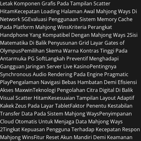
Letak Komponen Grafis Pada Tampilan Scatter
Hitam
Kecepatan Loading Halaman Awal Mahjong Ways Di
Network 5G
Evaluasi Penggunaan Sistem Memory Cache
Pada Platform Mahjong Wins
Kriteria Perangkat
Handphone Yang Kompatibel Dengan Mahjong Ways 2
Sisi
Matematika Di Balik Penyusunan Grid Layar Gates of
Olympus
Pemilihan Skema Warna Kontras Tinggi Pada
Antarmuka PG Soft
Langkah Preventif Menghadapi
Gangguan Jaringan Server Live Kasino
Pentingnya
Synchronous Audio Rendering Pada Engine Pragmatic
Play
Pengalaman Navigasi Bebas Hambatan Demi Efisiensi
Akses Maxwin
Teknologi Pengolahan Citra Digital Di Balik
Visual Scatter Hitam
Kesesuaian Tampilan Layout Adaptif
Kakek Zeus Pada Layar Tablet
Faktor Penentu Kestabilan
Transfer Data Pada Sistem Mahjong Ways
Penyimpanan
Cloud Otomatis Untuk Menjaga Data Mahjong Ways
2
Tingkat Kepuasan Pengguna Terhadap Kecepatan Respon
Mahjong Wins
Fitur Reset Akun Mandiri Demi Keamanan