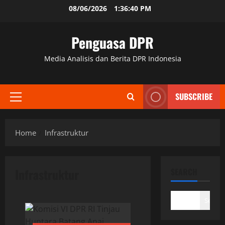
Skip
08/06/2026
1:36:40 PM
to
content
Penguasa DPR
Media Analisis dan Berita DPR Indonesia
SUBSCRIBE
Primary
Menu
Home
Infrastruktur
Infrastruktur
SEARCH
Search