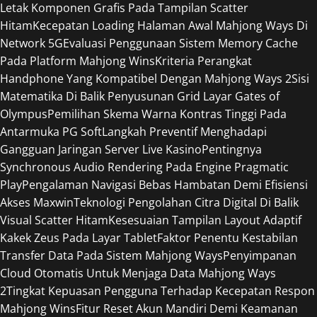
Letak Komponen Grafis Pada Tampilan Scatter
Hitam
Kecepatan Loading Halaman Awal Mahjong Ways Di
Network 5G
Evaluasi Penggunaan Sistem Memory Cache
Pada Platform Mahjong Wins
Kriteria Perangkat
Handphone Yang Kompatibel Dengan Mahjong Ways 2
Sisi
Matematika Di Balik Penyusunan Grid Layar Gates of
Olympus
Pemilihan Skema Warna Kontras Tinggi Pada
Antarmuka PG Soft
Langkah Preventif Menghadapi
Gangguan Jaringan Server Live Kasino
Pentingnya
Synchronous Audio Rendering Pada Engine Pragmatic
Play
Pengalaman Navigasi Bebas Hambatan Demi Efisiensi
Akses Maxwin
Teknologi Pengolahan Citra Digital Di Balik
Visual Scatter Hitam
Kesesuaian Tampilan Layout Adaptif
Kakek Zeus Pada Layar Tablet
Faktor Penentu Kestabilan
Transfer Data Pada Sistem Mahjong Ways
Penyimpanan
Cloud Otomatis Untuk Menjaga Data Mahjong Ways
2
Tingkat Kepuasan Pengguna Terhadap Kecepatan Respon
Mahjong Wins
Fitur Reset Akun Mandiri Demi Keamanan