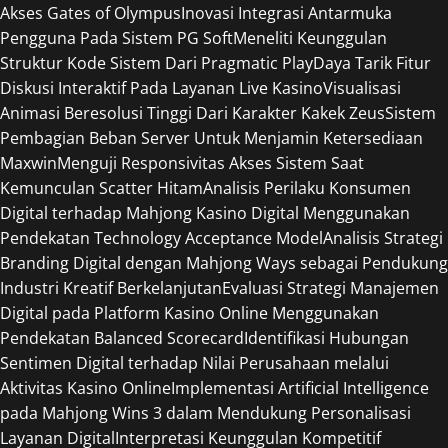
Akses Gates of Olympus
Inovasi Integrasi Antarmuka
Pengguna Pada Sistem PG Soft
Meneliti Keunggulan
Struktur Kode Sistem Dari Pragmatic Play
Daya Tarik Fitur
Diskusi Interaktif Pada Layanan Live Kasino
Visualisasi
Animasi Beresolusi Tinggi Dari Karakter Kakek Zeus
Sistem
Pembagian Beban Server Untuk Menjamin Ketersediaan
Maxwin
Menguji Responsivitas Akses Sistem Saat
Kemunculan Scatter Hitam
Analisis Perilaku Konsumen
Digital terhadap Mahjong Kasino Digital Menggunakan
Pendekatan Technology Acceptance Model
Analisis Strategi
Branding Digital dengan Mahjong Ways sebagai Pendukung
Industri Kreatif Berkelanjutan
Evaluasi Strategi Manajemen
Digital pada Platform Kasino Online Menggunakan
Pendekatan Balanced Scorecard
Identifikasi Hubungan
Sentimen Digital terhadap Nilai Perusahaan melalui
Aktivitas Kasino Online
Implementasi Artificial Intelligence
pada Mahjong Wins 3 dalam Mendukung Personalisasi
Layanan Digital
Interpretasi Keunggulan Kompetitif