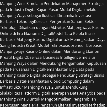
Mahjong Wins 3 melalui Pendekatan Manajemen Strategis
pada Industri Digital
Kajian Pasar Modal Digital melalui
Mahjong Ways sebagai Ilustrasi Dinamika Investasi
Berbasis Teknologi
Korelasi Pergerakan Saham Sektor
Teknologi Dikaitkan dengan Aktivitas Mahjongways Kasino
Online di Era Ekonomi Digital
Model Tata Kelola Bisnis
Berbasis Mahjong Kasino Digital untuk Meningkatkan Daya
Saing Industri Kreatif
Model Teknososiopreneur Berbasis
Mahjongways Kasino Online dalam Mendorong Ekonomi
Kreatif Digital
Observasi Business Intelligence melalui
Mahjong Ways dalam Mendukung Pengambilan Keputusan
pada Perusahaan Digital
Pemanfaatan Big Data pada
Mahjong Kasino Digital sebagai Pendukung Strategi Bisnis
Berbasis Data
Pemanfaatan Cloud Computing dalam
Infrastruktur Mahjong Ways 2 untuk Mendukung
Skalabilitas Platform Digital
Penerapan Data Analytics pada
Mahjong Wins 3 untuk Mengoptimalkan Pengambilan
Keputusan Manajerial
Pengaruh Literasi Investasi terhadap