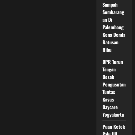
Kasus
Sampah
Ijazah
Sembarang
Palsu
an Di
Palembang
Kena Denda
Ratusan
Ribu
DPR Turun
Tangan
Desak
Pengusutan
Tuntas
Kasus
Daycare
Yogyakarta
Puan Ketok
Palu UU