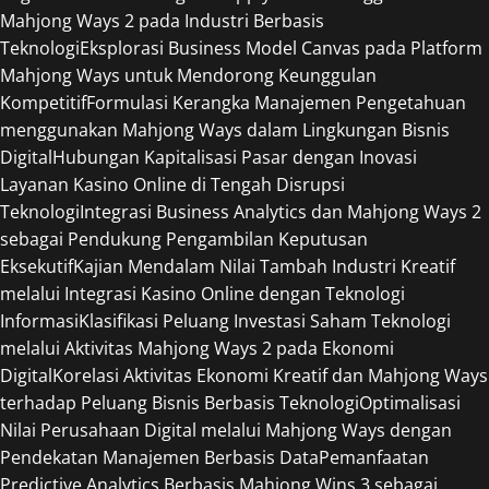
Mahjong Ways 2 pada Industri Berbasis
Teknologi
Eksplorasi Business Model Canvas pada Platform
Mahjong Ways untuk Mendorong Keunggulan
Kompetitif
Formulasi Kerangka Manajemen Pengetahuan
menggunakan Mahjong Ways dalam Lingkungan Bisnis
Digital
Hubungan Kapitalisasi Pasar dengan Inovasi
Layanan Kasino Online di Tengah Disrupsi
Teknologi
Integrasi Business Analytics dan Mahjong Ways 2
sebagai Pendukung Pengambilan Keputusan
Eksekutif
Kajian Mendalam Nilai Tambah Industri Kreatif
melalui Integrasi Kasino Online dengan Teknologi
Informasi
Klasifikasi Peluang Investasi Saham Teknologi
melalui Aktivitas Mahjong Ways 2 pada Ekonomi
Digital
Korelasi Aktivitas Ekonomi Kreatif dan Mahjong Ways
terhadap Peluang Bisnis Berbasis Teknologi
Optimalisasi
Nilai Perusahaan Digital melalui Mahjong Ways dengan
Pendekatan Manajemen Berbasis Data
Pemanfaatan
Predictive Analytics Berbasis Mahjong Wins 3 sebagai