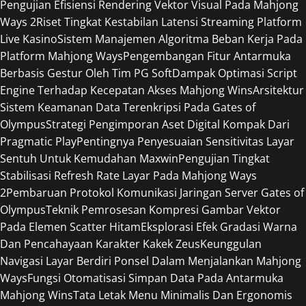
Pengujian Efisiensi Rendering Vektor Visual Pada Mahjong
Ways 2
Riset Tingkat Kestabilan Latensi Streaming Platform
Live Kasino
Sistem Manajemen Algoritma Beban Kerja Pada
Platform Mahjong Ways
Pengembangan Fitur Antarmuka
Berbasis Gestur Oleh Tim PG Soft
Dampak Optimasi Script
Engine Terhadap Kecepatan Akses Mahjong Wins
Arsitektur
Sistem Keamanan Data Terenkripsi Pada Gates of
Olympus
Strategi Pengimporan Aset Digital Kompak Dari
Pragmatic Play
Pentingnya Penyesuaian Sensitivitas Layar
Sentuh Untuk Kemudahan Maxwin
Pengujian Tingkat
Stabilisasi Refresh Rate Layar Pada Mahjong Ways
2
Pembaruan Protokol Komunikasi Jaringan Server Gates of
Olympus
Teknik Pemrosesan Kompresi Gambar Vektor
Pada Elemen Scatter Hitam
Eksplorasi Efek Gradasi Warna
Dan Pencahayaan Karakter Kakek Zeus
Keunggulan
Navigasi Layar Berdiri Ponsel Dalam Menjalankan Mahjong
Ways
Fungsi Otomatisasi Simpan Data Pada Antarmuka
Mahjong Wins
Tata Letak Menu Minimalis Dan Ergonomis