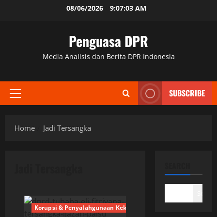
Skip
08/06/2026
9:07:03 AM
to
content
Penguasa DPR
Media Analisis dan Berita DPR Indonesia
SUBSCRIBE
Primary
Menu
Home
Jadi Tersangka
Jadi Tersangka
SEARCH
Search
Korupsi & Penyalahgunaan Kekuasaan