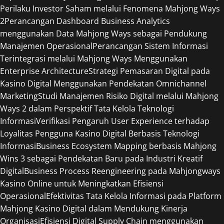
Perilaku Investor Saham melalui Fenomena Mahjong Ways
2
Perancangan Dashboard Business Analytics
menggunakan Data Mahjong Ways sebagai Pendukung
Manajemen Operasional
Perancangan Sistem Informasi
Terintegrasi melalui Mahjong Ways Menggunakan
Enterprise Architecture
Strategi Pemasaran Digital pada
Kasino Digital Menggunakan Pendekatan Omnichannel
Marketing
Studi Manajemen Risiko Digital melalui Mahjong
Ways 2 dalam Perspektif Tata Kelola Teknologi
Informasi
Verifikasi Pengaruh User Experience terhadap
Loyalitas Pengguna Kasino Digital Berbasis Teknologi
Informasi
Business Ecosystem Mapping berbasis Mahjong
Wins 3 sebagai Pendekatan Baru pada Industri Kreatif
Digital
Business Process Reengineering pada Mahjongways
Kasino Online untuk Meningkatkan Efisiensi
Operasional
Efektivitas Tata Kelola Informasi pada Platform
Mahjong Kasino Digital dalam Mendukung Kinerja
Organisasi
Efisiensi Digital Supply Chain menggunakan