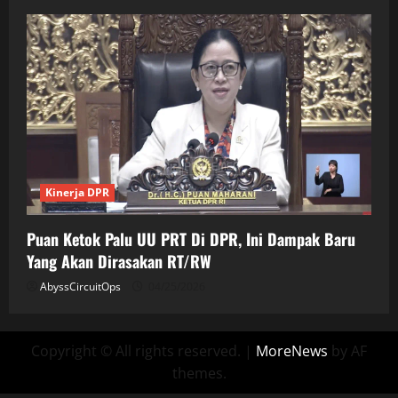
Kinerja DPR
Puan Ketok Palu UU PRT Di DPR, Ini Dampak Baru
Yang Akan Dirasakan RT/RW
AbyssCircuitOps
04/25/2026
Copyright © All rights reserved.
|
MoreNews
by AF
themes.