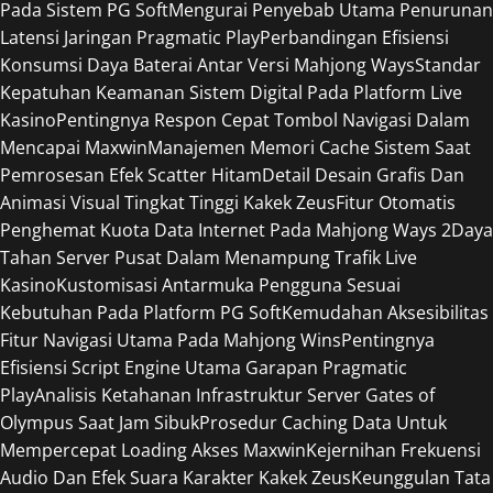
Pada Sistem PG Soft
Mengurai Penyebab Utama Penurunan
Latensi Jaringan Pragmatic Play
Perbandingan Efisiensi
Konsumsi Daya Baterai Antar Versi Mahjong Ways
Standar
Kepatuhan Keamanan Sistem Digital Pada Platform Live
Kasino
Pentingnya Respon Cepat Tombol Navigasi Dalam
Mencapai Maxwin
Manajemen Memori Cache Sistem Saat
Pemrosesan Efek Scatter Hitam
Detail Desain Grafis Dan
Animasi Visual Tingkat Tinggi Kakek Zeus
Fitur Otomatis
Penghemat Kuota Data Internet Pada Mahjong Ways 2
Daya
Tahan Server Pusat Dalam Menampung Trafik Live
Kasino
Kustomisasi Antarmuka Pengguna Sesuai
Kebutuhan Pada Platform PG Soft
Kemudahan Aksesibilitas
Fitur Navigasi Utama Pada Mahjong Wins
Pentingnya
Efisiensi Script Engine Utama Garapan Pragmatic
Play
Analisis Ketahanan Infrastruktur Server Gates of
Olympus Saat Jam Sibuk
Prosedur Caching Data Untuk
Mempercepat Loading Akses Maxwin
Kejernihan Frekuensi
Audio Dan Efek Suara Karakter Kakek Zeus
Keunggulan Tata