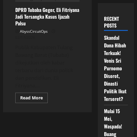
DPRD Tubaba Geger, Eli Fitriyana
Jadi Tersangka Kasus Ijazah
RECENT
Palsu
POSTS
AbyssCircuitOps
Skandal
02/17/2026
Dana Hibah
Publik Kabupaten Tulang
Terkuak!
Bawang Barat (Tubaba)
Vonis Sri
dikejutkan oleh kabar
Purnomo
terbaru dari dunia politik
Disorot,
dan pendidikan. Eli
Dinasti
Fitriyana,...
Politik Ikut
Read
Read More
Terseret?
more
about
DPRD
Mulai 15
Tubaba
Mei,
Geger,
Eli
Waspada!
Fitriyana
Jadi
Buang
Tersangka