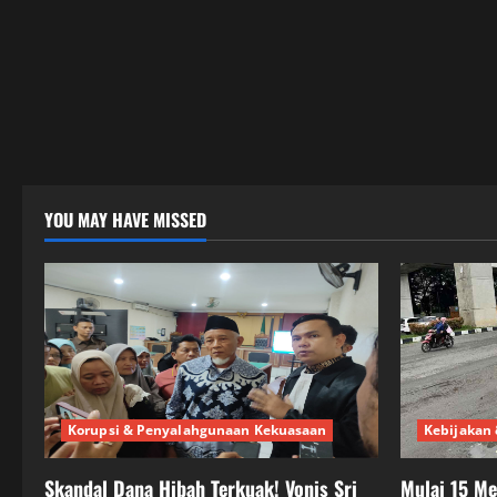
YOU MAY HAVE MISSED
Korupsi & Penyalahgunaan Kekuasaan
Kebijakan 
Skandal Dana Hibah Terkuak! Vonis Sri
Mulai 15 M