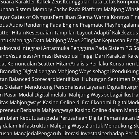
 Suara Karakter Kakek Zeus
Keunggulan Tata Letak Komponen
gunaan Sistem Memory Cache Pada Platform Mahjong Wins
Layar Gates of Olympus
Pemilihan Skema Warna Kontras Tin
ous Audio Rendering Pada Engine Pragmatic Play
Pengalama
catter Hitam
Kesesuaian Tampilan Layout Adaptif Kakek Zeus
ntuk Menjaga Data Mahjong Ways 2
Tingkat Kepuasan Pen
us
Inovasi Integrasi Antarmuka Pengguna Pada Sistem PG So
sino
Visualisasi Animasi Beresolusi Tinggi Dari Karakter Kak
Saat Kemunculan Scatter Hitam
Analisis Perilaku Konsumen 
i Branding Digital dengan Mahjong Ways sebagai Pendukung 
tan Balanced Scorecard
Identifikasi Hubungan Sentimen Digi
ins 3 dalam Mendukung Personalisasi Layanan Digital
Interp
an Pasar Modal Digital melalui Mahjong Ways sebagai Ilustra
itas Mahjongways Kasino Online di Era Ekonomi Digital
Mode
preneur Berbasis Mahjongways Kasino Online dalam Mendor
ambilan Keputusan pada Perusahaan Digital
Pemanfaatan B
dalam Infrastruktur Mahjong Ways 2 untuk Mendukung Skala
usan Manajerial
Pengaruh Literasi Investasi terhadap Per