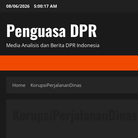
Skip
08/06/2026
5:00:18 AM
to
content
Penguasa DPR
Media Analisis dan Berita DPR Indonesia
Home
KorupsiPerjalananDinas
KorupsiPerjalananDinas