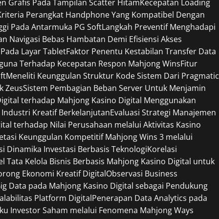
 Grafis Pada Tampilan Scatter Hitam
Kecepatan Loading
Kriteria Perangkat Handphone Yang Kompatibel Dengan
ggi Pada Antarmuka PG Soft
Langkah Preventif Menghadapi
n Navigasi Bebas Hambatan Demi Efisiensi Akses
 Pada Layar Tablet
Faktor Penentu Kestabilan Transfer Data
gguna Terhadap Kecepatan Respon Mahjong Wins
Fitur
ft
Meneliti Keunggulan Struktur Kode Sistem Dari Pragmatic
ek Zeus
Sistem Pembagian Beban Server Untuk Menjamin
Digital terhadap Mahjong Kasino Digital Menggunakan
Industri Kreatif Berkelanjutan
Evaluasi Strategi Manajemen
tal terhadap Nilai Perusahaan melalui Aktivitas Kasino
retasi Keunggulan Kompetitif Mahjong Wins 3 melalui
si Dinamika Investasi Berbasis Teknologi
Korelasi
l Tata Kelola Bisnis Berbasis Mahjong Kasino Digital untuk
ong Ekonomi Kreatif Digital
Observasi Business
ig Data pada Mahjong Kasino Digital sebagai Pendukung
bilitas Platform Digital
Penerapan Data Analytics pada
ilaku Investor Saham melalui Fenomena Mahjong Ways