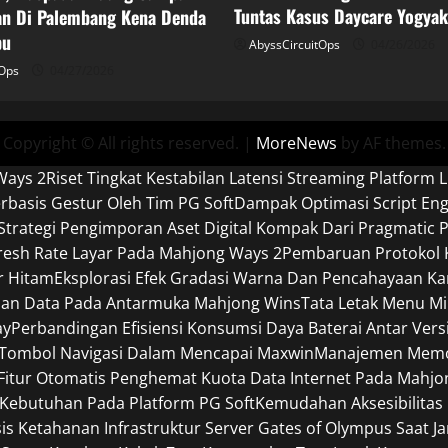
Tuntas Kasus Daycare Yogyak
n Di Palembang Kena Denda
bu
AbyssCircuitOps
04/26/2026
tOps
04/27/2026
Copyright © All rights reserved.
|
MoreNews
by AF themes.
Ways 2
Riset Tingkat Kestabilan Latensi Streaming Platform L
basis Gestur Oleh Tim PG Soft
Dampak Optimasi Script En
Strategi Pengimporan Aset Digital Kompak Dari Pragmatic P
efresh Rate Layar Pada Mahjong Ways 2
Pembaruan Protokol K
r Hitam
Eksplorasi Efek Gradasi Warna Dan Pencahayaan Ka
pan Data Pada Antarmuka Mahjong Wins
Tata Letak Menu Mi
ay
Perbandingan Efisiensi Konsumsi Daya Baterai Antar Ver
 Tombol Navigasi Dalam Mencapai Maxwin
Manajemen Memori
Fitur Otomatis Penghemat Kuota Data Internet Pada Mahjo
Kebutuhan Pada Platform PG Soft
Kemudahan Aksesibilitas
sis Ketahanan Infrastruktur Server Gates of Olympus Saat J