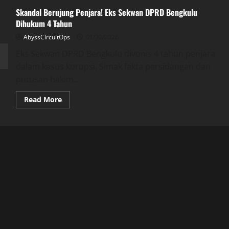
Skandal Berujung Penjara! Eks Sekwan DPRD Bengkulu
Dihukum 4 Tahun
AbyssCircuitOps
01/30/2026
Eks Sekwan DPRD Bengkulu divonis 4 tahun penjara
dalam kasus korupsi, Simak fakta persidangan dan
putusan hakim...
Read
Read More
more
about
Skandal
Berujung
Penjara!
Eks
Sekwan
DPRD
Bengkulu
Dihukum
4
Tahun