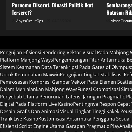
Purnomo Disorot, Dinasti Politik Ikut
Sembaranga
Terseret?
Ratusan Ri
AbyssCircuitOps
04/28/2026
AbyssCircui
Pengujian Efisiensi Rendering Vektor Visual Pada Mahjong 
Platform Mahjong Ways
Pengembangan Fitur Antarmuka Ber
Sistem Keamanan Data Terenkripsi Pada Gates of Olympus
Untuk Kemudahan Maxwin
Pengujian Tingkat Stabilisasi R
Pemrosesan Kompresi Gambar Vektor Pada Elemen Scatte
Dalam Menjalankan Mahjong Ways
Fungsi Otomatisasi Sim
Penyebab Utama Penurunan Latensi Jaringan Pragmatic Pl
Digital Pada Platform Live Kasino
Pentingnya Respon Cepat
Desain Grafis Dan Animasi Visual Tingkat Tinggi Kakek Zeus
Trafik Live Kasino
Kustomisasi Antarmuka Pengguna Sesuai 
Efisiensi Script Engine Utama Garapan Pragmatic Play
Anali