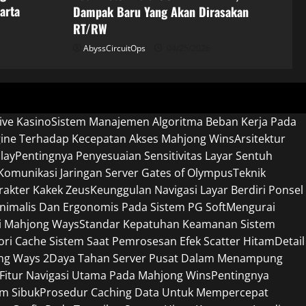
arta
Dampak Baru Yang Akan Dirasakan
RT/RW
AbyssCircuitOps
04/25/2026
ive Kasino
Sistem Manajemen Algoritma Beban Kerja Pada
gine Terhadap Kecepatan Akses Mahjong Wins
Arsitektur
lay
Pentingnya Penyesuaian Sensitivitas Layar Sentuh
omunikasi Jaringan Server Gates of Olympus
Teknik
rakter Kakek Zeus
Keunggulan Navigasi Layar Berdiri Ponsel
nimalis Dan Ergonomis Pada Sistem PG Soft
Mengurai
si Mahjong Ways
Standar Kepatuhan Keamanan Sistem
 Cache Sistem Saat Pemrosesan Efek Scatter Hitam
Detail
ng Ways 2
Daya Tahan Server Pusat Dalam Menampung
 Fitur Navigasi Utama Pada Mahjong Wins
Pentingnya
am Sibuk
Prosedur Caching Data Untuk Mempercepat