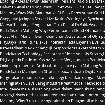
Loading Akses Maxwin
Kejernihan Frekuensi Audio Dan Efek
Halaman Awal Mahjong Ways Di Network 5G
Evaluasi Peng
Mahjong Ways 2
Sisi Matematika Di Balik Penyusunan Grid 
Gangguan Jaringan Server Live Kasino
Pentingnya Synchron
Maxwin
Teknologi Pengolahan Citra Digital Di Balik Visual S
Pada Sistem Mahjong Ways
Penyimpanan Cloud Otomatis U
Reset Akun Mandiri Demi Keamanan Akses Gates of Olymp
Play
Daya Tarik Fitur Diskusi Interaktif Pada Layanan Live Ka
Ketersediaan Maxwin
Menguji Responsivitas Akses Sistem 
Pendekatan Technology Acceptance Model
Analisis Strateg
Digital pada Platform Kasino Online Menggunakan Pendeka
Online
Implementasi Artificial Intelligence pada Mahjong W
Pendekatan Manajemen Strategis pada Industri Digital
Kaji
Pergerakan Saham Sektor Teknologi Dikaitkan dengan Aktiv
Meningkatkan Daya Saing Industri Kreatif
Model Teknososio
Intelligence melalui Mahjong Ways dalam Mendukung Peng
Strategi Bisnis Berbasis Data
Pemanfaatan Cloud Computing 
Mahjong Wins 3 untuk Mengoptimalkan Pengambilan Keput