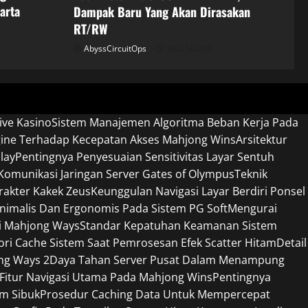
arta
Dampak Baru Yang Akan Dirasakan
RT/RW
AbyssCircuitOps
04/25/2026
ive Kasino
Sistem Manajemen Algoritma Beban Kerja Pada
gine Terhadap Kecepatan Akses Mahjong Wins
Arsitektur
lay
Pentingnya Penyesuaian Sensitivitas Layar Sentuh
omunikasi Jaringan Server Gates of Olympus
Teknik
rakter Kakek Zeus
Keunggulan Navigasi Layar Berdiri Ponsel
nimalis Dan Ergonomis Pada Sistem PG Soft
Mengurai
si Mahjong Ways
Standar Kepatuhan Keamanan Sistem
 Cache Sistem Saat Pemrosesan Efek Scatter Hitam
Detail
ng Ways 2
Daya Tahan Server Pusat Dalam Menampung
 Fitur Navigasi Utama Pada Mahjong Wins
Pentingnya
am Sibuk
Prosedur Caching Data Untuk Mempercepat