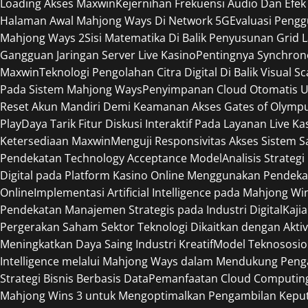
Loading Akses Maxwin
Kejernihan Frekuensi Audio Dan Efek
Halaman Awal Mahjong Ways Di Network 5G
Evaluasi Peng
Mahjong Ways 2
Sisi Matematika Di Balik Penyusunan Grid 
Gangguan Jaringan Server Live Kasino
Pentingnya Synchron
Maxwin
Teknologi Pengolahan Citra Digital Di Balik Visual S
Pada Sistem Mahjong Ways
Penyimpanan Cloud Otomatis U
Reset Akun Mandiri Demi Keamanan Akses Gates of Olymp
Play
Daya Tarik Fitur Diskusi Interaktif Pada Layanan Live Ka
Ketersediaan Maxwin
Menguji Responsivitas Akses Sistem 
Pendekatan Technology Acceptance Model
Analisis Strateg
Digital pada Platform Kasino Online Menggunakan Pendeka
Online
Implementasi Artificial Intelligence pada Mahjong W
Pendekatan Manajemen Strategis pada Industri Digital
Kaji
Pergerakan Saham Sektor Teknologi Dikaitkan dengan Aktiv
Meningkatkan Daya Saing Industri Kreatif
Model Teknososio
Intelligence melalui Mahjong Ways dalam Mendukung Peng
Strategi Bisnis Berbasis Data
Pemanfaatan Cloud Computing 
Mahjong Wins 3 untuk Mengoptimalkan Pengambilan Keput