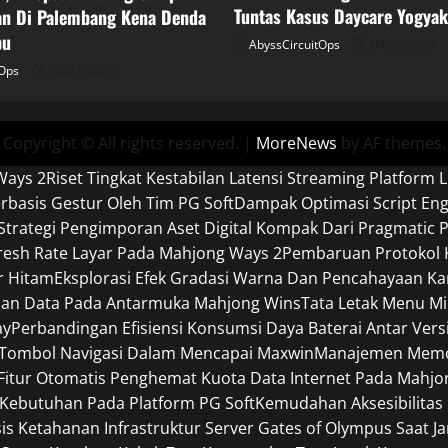
Tuntas Kasus Daycare Yogyak
n Di Palembang Kena Denda
bu
AbyssCircuitOps
04/26/2026
tOps
04/27/2026
Copyright © All rights reserved.
|
MoreNews
by AF themes.
Ways 2
Riset Tingkat Kestabilan Latensi Streaming Platform L
basis Gestur Oleh Tim PG Soft
Dampak Optimasi Script En
Strategi Pengimporan Aset Digital Kompak Dari Pragmatic P
efresh Rate Layar Pada Mahjong Ways 2
Pembaruan Protokol K
r Hitam
Eksplorasi Efek Gradasi Warna Dan Pencahayaan Ka
pan Data Pada Antarmuka Mahjong Wins
Tata Letak Menu Mi
ay
Perbandingan Efisiensi Konsumsi Daya Baterai Antar Ver
 Tombol Navigasi Dalam Mencapai Maxwin
Manajemen Memori
Fitur Otomatis Penghemat Kuota Data Internet Pada Mahjo
Kebutuhan Pada Platform PG Soft
Kemudahan Aksesibilitas
sis Ketahanan Infrastruktur Server Gates of Olympus Saat J