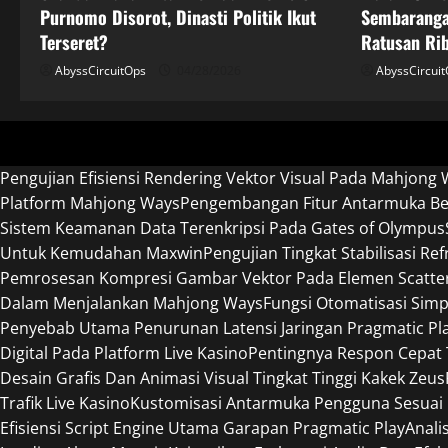
Purnomo Disorot, Dinasti Politik Ikut
Sembaranga
Terseret?
Ratusan Ri
AbyssCircuitOps
04/28/2026
AbyssCircui
Pengujian Efisiensi Rendering Vektor Visual Pada Mahjong 
Platform Mahjong Ways
Pengembangan Fitur Antarmuka Ber
Sistem Keamanan Data Terenkripsi Pada Gates of Olympus
Untuk Kemudahan Maxwin
Pengujian Tingkat Stabilisasi R
Pemrosesan Kompresi Gambar Vektor Pada Elemen Scatte
Dalam Menjalankan Mahjong Ways
Fungsi Otomatisasi Sim
Penyebab Utama Penurunan Latensi Jaringan Pragmatic Pl
Digital Pada Platform Live Kasino
Pentingnya Respon Cepat
Desain Grafis Dan Animasi Visual Tingkat Tinggi Kakek Zeus
Trafik Live Kasino
Kustomisasi Antarmuka Pengguna Sesuai 
Efisiensi Script Engine Utama Garapan Pragmatic Play
Anali