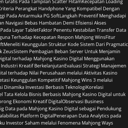
 Grafis Pada Tampilan Scatter Hitam
Kecepatan Loading
Kriteria Perangkat Handphone Yang Kompatibel Dengan
ggi Pada Antarmuka PG Soft
Langkah Preventif Menghadapi
n Navigasi Bebas Hambatan Demi Efisiensi Akses
 Pada Layar Tablet
Faktor Penentu Kestabilan Transfer Data
gguna Terhadap Kecepatan Respon Mahjong Wins
Fitur
ft
Meneliti Keunggulan Struktur Kode Sistem Dari Pragmatic
ek Zeus
Sistem Pembagian Beban Server Untuk Menjamin
Digital terhadap Mahjong Kasino Digital Menggunakan
Industri Kreatif Berkelanjutan
Evaluasi Strategi Manajemen
tal terhadap Nilai Perusahaan melalui Aktivitas Kasino
retasi Keunggulan Kompetitif Mahjong Wins 3 melalui
si Dinamika Investasi Berbasis Teknologi
Korelasi
l Tata Kelola Bisnis Berbasis Mahjong Kasino Digital untuk
ong Ekonomi Kreatif Digital
Observasi Business
ig Data pada Mahjong Kasino Digital sebagai Pendukung
bilitas Platform Digital
Penerapan Data Analytics pada
ilaku Investor Saham melalui Fenomena Mahjong Ways