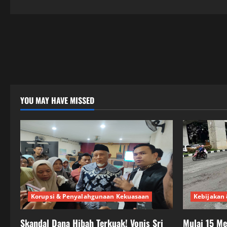
YOU MAY HAVE MISSED
Korupsi & Penyalahgunaan Kekuasaan
Kebijakan 
Skandal Dana Hibah Terkuak! Vonis Sri
Mulai 15 M