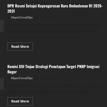
DPR Resmi Setujui Kepengurusan Baru Ombudsman RI 2026-
2031
AbyssCircuitOps
01/28/2026
​Dewan Perwakilan Rakyat (DPR) RI telah memberikan
persetujuan krusial terhadap calon kepengurusan
Ombudsman RI untuk periode 2026-2031.​...
Read
Read More
more
about
DPR
Resmi
Setujui
Komisi XIII Tinjau Strategi Penetapan Target PNBP Imigrasi
Kepengurusan
Baru
Bogor
Ombudsman
RI
AbyssCircuitOps
01/23/2026
2026-
2031
Komisi III DPR RI baru-baru ini melakukan kunjungan
kerja ke Kantor Imigrasi Kelas I Non TPI Bogor,...
Read
Read More
more