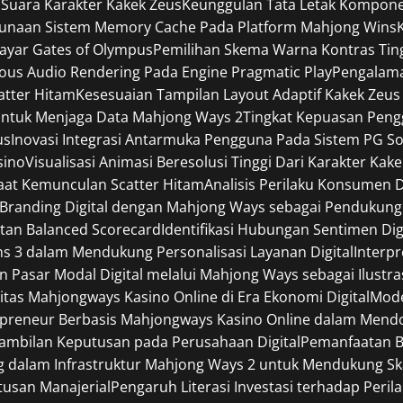
 Suara Karakter Kakek Zeus
Keunggulan Tata Letak Komponen
gunaan Sistem Memory Cache Pada Platform Mahjong Wins
Layar Gates of Olympus
Pemilihan Skema Warna Kontras Tin
ous Audio Rendering Pada Engine Pragmatic Play
Pengalama
catter Hitam
Kesesuaian Tampilan Layout Adaptif Kakek Zeus
ntuk Menjaga Data Mahjong Ways 2
Tingkat Kepuasan Pen
us
Inovasi Integrasi Antarmuka Pengguna Pada Sistem PG So
sino
Visualisasi Animasi Beresolusi Tinggi Dari Karakter Kak
Saat Kemunculan Scatter Hitam
Analisis Perilaku Konsumen 
i Branding Digital dengan Mahjong Ways sebagai Pendukung 
tan Balanced Scorecard
Identifikasi Hubungan Sentimen Digi
ins 3 dalam Mendukung Personalisasi Layanan Digital
Interp
an Pasar Modal Digital melalui Mahjong Ways sebagai Ilustra
itas Mahjongways Kasino Online di Era Ekonomi Digital
Mode
preneur Berbasis Mahjongways Kasino Online dalam Mendor
ambilan Keputusan pada Perusahaan Digital
Pemanfaatan B
dalam Infrastruktur Mahjong Ways 2 untuk Mendukung Skala
usan Manajerial
Pengaruh Literasi Investasi terhadap Per