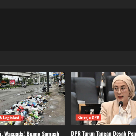
about
Komisi
XIII
Tinjau
Strategi
Penetapan
Target
PNBP
Imigrasi
Bogor
Kinerja DPR
& Legislasi
DPR Turun Tangan Desak Pe
ei, Waspada! Buang Sampah