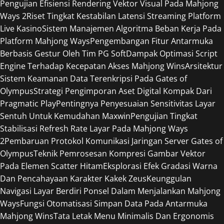
Pengujian Efisiensi Rendering Vektor Visual Pada Mahjong
Ways 2
Riset Tingkat Kestabilan Latensi Streaming Platform
Live Kasino
Sistem Manajemen Algoritma Beban Kerja Pada
Platform Mahjong Ways
Pengembangan Fitur Antarmuka
Berbasis Gestur Oleh Tim PG Soft
Dampak Optimasi Script
Engine Terhadap Kecepatan Akses Mahjong Wins
Arsitektur
Sistem Keamanan Data Terenkripsi Pada Gates of
Olympus
Strategi Pengimporan Aset Digital Kompak Dari
Pragmatic Play
Pentingnya Penyesuaian Sensitivitas Layar
Sentuh Untuk Kemudahan Maxwin
Pengujian Tingkat
Stabilisasi Refresh Rate Layar Pada Mahjong Ways
2
Pembaruan Protokol Komunikasi Jaringan Server Gates of
Olympus
Teknik Pemrosesan Kompresi Gambar Vektor
Pada Elemen Scatter Hitam
Eksplorasi Efek Gradasi Warna
Dan Pencahayaan Karakter Kakek Zeus
Keunggulan
Navigasi Layar Berdiri Ponsel Dalam Menjalankan Mahjong
Ways
Fungsi Otomatisasi Simpan Data Pada Antarmuka
Mahjong Wins
Tata Letak Menu Minimalis Dan Ergonomis