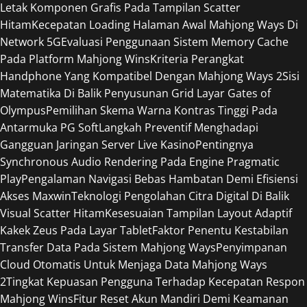
Letak Komponen Grafis Pada Tampilan Scatter
Hitam
Kecepatan Loading Halaman Awal Mahjong Ways Di
Network 5G
Evaluasi Penggunaan Sistem Memory Cache
Pada Platform Mahjong Wins
Kriteria Perangkat
Handphone Yang Kompatibel Dengan Mahjong Ways 2
Sisi
Matematika Di Balik Penyusunan Grid Layar Gates of
Olympus
Pemilihan Skema Warna Kontras Tinggi Pada
Antarmuka PG Soft
Langkah Preventif Menghadapi
Gangguan Jaringan Server Live Kasino
Pentingnya
Synchronous Audio Rendering Pada Engine Pragmatic
Play
Pengalaman Navigasi Bebas Hambatan Demi Efisiensi
Akses Maxwin
Teknologi Pengolahan Citra Digital Di Balik
Visual Scatter Hitam
Kesesuaian Tampilan Layout Adaptif
Kakek Zeus Pada Layar Tablet
Faktor Penentu Kestabilan
Transfer Data Pada Sistem Mahjong Ways
Penyimpanan
Cloud Otomatis Untuk Menjaga Data Mahjong Ways
2
Tingkat Kepuasan Pengguna Terhadap Kecepatan Respon
Mahjong Wins
Fitur Reset Akun Mandiri Demi Keamanan