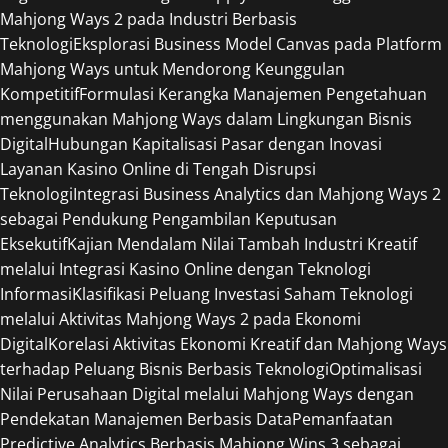
Mahjong Ways 2 pada Industri Berbasis
Teknologi
Eksplorasi Business Model Canvas pada Platform
Mahjong Ways untuk Mendorong Keunggulan
Kompetitif
Formulasi Kerangka Manajemen Pengetahuan
menggunakan Mahjong Ways dalam Lingkungan Bisnis
Digital
Hubungan Kapitalisasi Pasar dengan Inovasi
Layanan Kasino Online di Tengah Disrupsi
Teknologi
Integrasi Business Analytics dan Mahjong Ways 2
sebagai Pendukung Pengambilan Keputusan
Eksekutif
Kajian Mendalam Nilai Tambah Industri Kreatif
melalui Integrasi Kasino Online dengan Teknologi
Informasi
Klasifikasi Peluang Investasi Saham Teknologi
melalui Aktivitas Mahjong Ways 2 pada Ekonomi
Digital
Korelasi Aktivitas Ekonomi Kreatif dan Mahjong Ways
terhadap Peluang Bisnis Berbasis Teknologi
Optimalisasi
Nilai Perusahaan Digital melalui Mahjong Ways dengan
Pendekatan Manajemen Berbasis Data
Pemanfaatan
Predictive Analytics Berbasis Mahjong Wins 3 sebagai