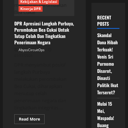
Kebijakan & Legislasi
Kinerja DPR
RECENT
DPR Apresiasi Langkah Purbaya,
POSTS
Perombakan Bea Cukai Untuk
Skandal
Tutup Celah Dan Tingkatkan
Penerimaan Negara
Dana Hibah
Terkuak!
AbyssCircuitOps
01/31/2026
Vonis Sri
Purnomo
DPR menyambut positif
Disorot,
langkah Purbaya
Dinasti
melakukan perombakan
Politik Ikut
Bea Cukai, diharapkan
Terseret?
menutup celah
penerimaan negara dan
Mulai 15
tingkatkan integritas....
Mei,
Waspada!
Read
Read More
more
Buang
about