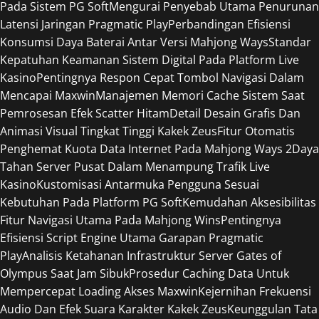
Pada Sistem PG Soft
Mengurai Penyebab Utama Penurunan
Latensi Jaringan Pragmatic Play
Perbandingan Efisiensi
Konsumsi Daya Baterai Antar Versi Mahjong Ways
Standar
Kepatuhan Keamanan Sistem Digital Pada Platform Live
Kasino
Pentingnya Respon Cepat Tombol Navigasi Dalam
Mencapai Maxwin
Manajemen Memori Cache Sistem Saat
Pemrosesan Efek Scatter Hitam
Detail Desain Grafis Dan
Animasi Visual Tingkat Tinggi Kakek Zeus
Fitur Otomatis
Penghemat Kuota Data Internet Pada Mahjong Ways 2
Daya
Tahan Server Pusat Dalam Menampung Trafik Live
Kasino
Kustomisasi Antarmuka Pengguna Sesuai
Kebutuhan Pada Platform PG Soft
Kemudahan Aksesibilitas
Fitur Navigasi Utama Pada Mahjong Wins
Pentingnya
Efisiensi Script Engine Utama Garapan Pragmatic
Play
Analisis Ketahanan Infrastruktur Server Gates of
Olympus Saat Jam Sibuk
Prosedur Caching Data Untuk
Mempercepat Loading Akses Maxwin
Kejernihan Frekuensi
Audio Dan Efek Suara Karakter Kakek Zeus
Keunggulan Tata