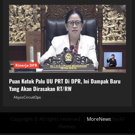
Kinerja DPR
Puan Ketok Palu UU PRT Di DPR, Ini Dampak Baru
Yang Akan Dirasakan RT/RW
AbyssCircuitOps
04/25/2026
Copyright © All rights reserved.
|
MoreNews
by AF
themes.