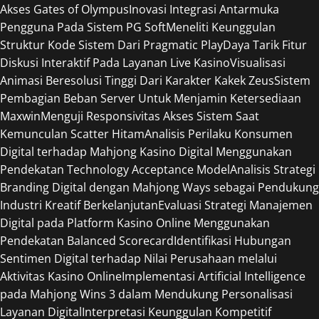
Akses Gates of Olympus
Inovasi Integrasi Antarmuka
Pengguna Pada Sistem PG Soft
Meneliti Keunggulan
Struktur Kode Sistem Dari Pragmatic Play
Daya Tarik Fitur
Diskusi Interaktif Pada Layanan Live Kasino
Visualisasi
Animasi Beresolusi Tinggi Dari Karakter Kakek Zeus
Sistem
Pembagian Beban Server Untuk Menjamin Ketersediaan
Maxwin
Menguji Responsivitas Akses Sistem Saat
Kemunculan Scatter Hitam
Analisis Perilaku Konsumen
Digital terhadap Mahjong Kasino Digital Menggunakan
Pendekatan Technology Acceptance Model
Analisis Strategi
Branding Digital dengan Mahjong Ways sebagai Pendukung
Industri Kreatif Berkelanjutan
Evaluasi Strategi Manajemen
Digital pada Platform Kasino Online Menggunakan
Pendekatan Balanced Scorecard
Identifikasi Hubungan
Sentimen Digital terhadap Nilai Perusahaan melalui
Aktivitas Kasino Online
Implementasi Artificial Intelligence
pada Mahjong Wins 3 dalam Mendukung Personalisasi
Layanan Digital
Interpretasi Keunggulan Kompetitif