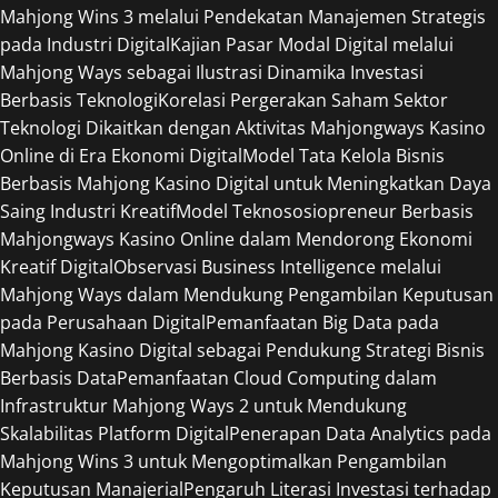
Mahjong Wins 3 melalui Pendekatan Manajemen Strategis
pada Industri Digital
Kajian Pasar Modal Digital melalui
Mahjong Ways sebagai Ilustrasi Dinamika Investasi
Berbasis Teknologi
Korelasi Pergerakan Saham Sektor
Teknologi Dikaitkan dengan Aktivitas Mahjongways Kasino
Online di Era Ekonomi Digital
Model Tata Kelola Bisnis
Berbasis Mahjong Kasino Digital untuk Meningkatkan Daya
Saing Industri Kreatif
Model Teknososiopreneur Berbasis
Mahjongways Kasino Online dalam Mendorong Ekonomi
Kreatif Digital
Observasi Business Intelligence melalui
Mahjong Ways dalam Mendukung Pengambilan Keputusan
pada Perusahaan Digital
Pemanfaatan Big Data pada
Mahjong Kasino Digital sebagai Pendukung Strategi Bisnis
Berbasis Data
Pemanfaatan Cloud Computing dalam
Infrastruktur Mahjong Ways 2 untuk Mendukung
Skalabilitas Platform Digital
Penerapan Data Analytics pada
Mahjong Wins 3 untuk Mengoptimalkan Pengambilan
Keputusan Manajerial
Pengaruh Literasi Investasi terhadap