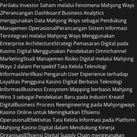
Perilaku Investor Saham melalui Fenomena Mahjong Ways
2
Perancangan Dashboard Business Analytics
menggunakan Data Mahjong Ways sebagai Pendukung
Manajemen Operasional
Perancangan Sistem Informasi
Terintegrasi melalui Mahjong Ways Menggunakan
Enterprise Architecture
Strategi Pemasaran Digital pada
Kasino Digital Menggunakan Pendekatan Omnichannel
Marketing
Studi Manajemen Risiko Digital melalui Mahjong
Ways 2 dalam Perspektif Tata Kelola Teknologi
Informasi
Verifikasi Pengaruh User Experience terhadap
Loyalitas Pengguna Kasino Digital Berbasis Teknologi
Informasi
Business Ecosystem Mapping berbasis Mahjong
Wins 3 sebagai Pendekatan Baru pada Industri Kreatif
Digital
Business Process Reengineering pada Mahjongways
Kasino Online untuk Meningkatkan Efisiensi
Operasional
Efektivitas Tata Kelola Informasi pada Platform
Mahjong Kasino Digital dalam Mendukung Kinerja
Organisasi
Efisiensi Digital Supply Chain menggunakan