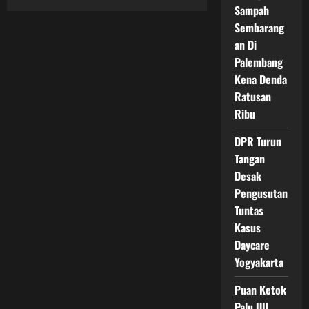
DPR
Sampah
Apresiasi
Langkah
Sembarang
Purbaya,
an Di
Perombakan
Bea
Palembang
Cukai
Untuk
Kena Denda
Tutup
Celah
Ratusan
Dan
Ribu
Tingkatkan
Penerimaan
Negara
DPR Turun
Tangan
Desak
Pengusutan
Tuntas
Kasus
Daycare
Yogyakarta
Puan Ketok
Palu UU