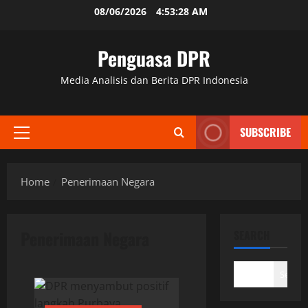
Skip
08/06/2026
4:53:29 AM
to
content
Penguasa DPR
Media Analisis dan Berita DPR Indonesia
SUBSCRIBE
Primary
Menu
Home
Penerimaan Negara
Penerimaan Negara
SEARCH
Search