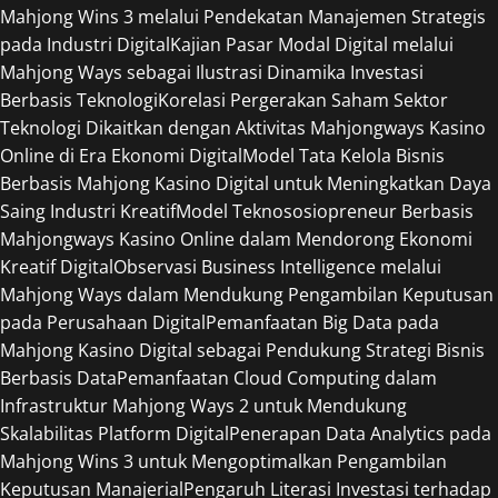
Mahjong Wins 3 melalui Pendekatan Manajemen Strategis
pada Industri Digital
Kajian Pasar Modal Digital melalui
Mahjong Ways sebagai Ilustrasi Dinamika Investasi
Berbasis Teknologi
Korelasi Pergerakan Saham Sektor
Teknologi Dikaitkan dengan Aktivitas Mahjongways Kasino
Online di Era Ekonomi Digital
Model Tata Kelola Bisnis
Berbasis Mahjong Kasino Digital untuk Meningkatkan Daya
Saing Industri Kreatif
Model Teknososiopreneur Berbasis
Mahjongways Kasino Online dalam Mendorong Ekonomi
Kreatif Digital
Observasi Business Intelligence melalui
Mahjong Ways dalam Mendukung Pengambilan Keputusan
pada Perusahaan Digital
Pemanfaatan Big Data pada
Mahjong Kasino Digital sebagai Pendukung Strategi Bisnis
Berbasis Data
Pemanfaatan Cloud Computing dalam
Infrastruktur Mahjong Ways 2 untuk Mendukung
Skalabilitas Platform Digital
Penerapan Data Analytics pada
Mahjong Wins 3 untuk Mengoptimalkan Pengambilan
Keputusan Manajerial
Pengaruh Literasi Investasi terhadap