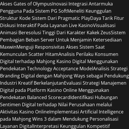
Akses Gates of Olympus
Inovasi Integrasi Antarmuka
Pengguna Pada Sistem PG Soft
Meneliti Keunggulan
Struktur Kode Sistem Dari Pragmatic Play
Daya Tarik Fitur
Diskusi Interaktif Pada Layanan Live Kasino
Visualisasi
Animasi Beresolusi Tinggi Dari Karakter Kakek Zeus
Sistem
Pembagian Beban Server Untuk Menjamin Ketersediaan
Maxwin
Menguji Responsivitas Akses Sistem Saat
Kemunculan Scatter Hitam
Analisis Perilaku Konsumen
Digital terhadap Mahjong Kasino Digital Menggunakan
Pendekatan Technology Acceptance Model
Analisis Strategi
Branding Digital dengan Mahjong Ways sebagai Pendukung
Industri Kreatif Berkelanjutan
Evaluasi Strategi Manajemen
Digital pada Platform Kasino Online Menggunakan
Pendekatan Balanced Scorecard
Identifikasi Hubungan
Sentimen Digital terhadap Nilai Perusahaan melalui
Aktivitas Kasino Online
Implementasi Artificial Intelligence
pada Mahjong Wins 3 dalam Mendukung Personalisasi
Layanan Digital
Interpretasi Keunggulan Kompetitif