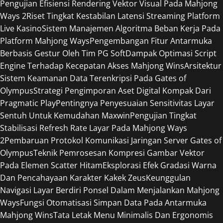
Pengujian Efisiensi Rendering Vektor Visual Pada Mahjong
Ways 2
Riset Tingkat Kestabilan Latensi Streaming Platform
Live Kasino
Sistem Manajemen Algoritma Beban Kerja Pada
Platform Mahjong Ways
Pengembangan Fitur Antarmuka
Berbasis Gestur Oleh Tim PG Soft
Dampak Optimasi Script
Engine Terhadap Kecepatan Akses Mahjong Wins
Arsitektur
Sistem Keamanan Data Terenkripsi Pada Gates of
Olympus
Strategi Pengimporan Aset Digital Kompak Dari
Pragmatic Play
Pentingnya Penyesuaian Sensitivitas Layar
Sentuh Untuk Kemudahan Maxwin
Pengujian Tingkat
Stabilisasi Refresh Rate Layar Pada Mahjong Ways
2
Pembaruan Protokol Komunikasi Jaringan Server Gates of
Olympus
Teknik Pemrosesan Kompresi Gambar Vektor
Pada Elemen Scatter Hitam
Eksplorasi Efek Gradasi Warna
Dan Pencahayaan Karakter Kakek Zeus
Keunggulan
Navigasi Layar Berdiri Ponsel Dalam Menjalankan Mahjong
Ways
Fungsi Otomatisasi Simpan Data Pada Antarmuka
Mahjong Wins
Tata Letak Menu Minimalis Dan Ergonomis