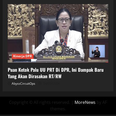
Kinerja DPR
Puan Ketok Palu UU PRT Di DPR, Ini Dampak Baru
Yang Akan Dirasakan RT/RW
AbyssCircuitOps
04/25/2026
Copyright © All rights reserved.
|
MoreNews
by AF
themes.