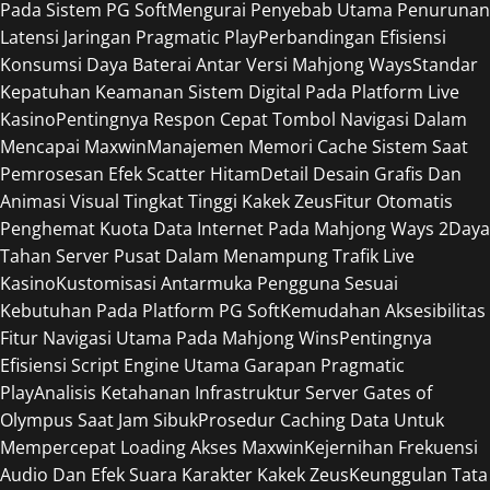
Pada Sistem PG Soft
Mengurai Penyebab Utama Penurunan
Latensi Jaringan Pragmatic Play
Perbandingan Efisiensi
Konsumsi Daya Baterai Antar Versi Mahjong Ways
Standar
Kepatuhan Keamanan Sistem Digital Pada Platform Live
Kasino
Pentingnya Respon Cepat Tombol Navigasi Dalam
Mencapai Maxwin
Manajemen Memori Cache Sistem Saat
Pemrosesan Efek Scatter Hitam
Detail Desain Grafis Dan
Animasi Visual Tingkat Tinggi Kakek Zeus
Fitur Otomatis
Penghemat Kuota Data Internet Pada Mahjong Ways 2
Daya
Tahan Server Pusat Dalam Menampung Trafik Live
Kasino
Kustomisasi Antarmuka Pengguna Sesuai
Kebutuhan Pada Platform PG Soft
Kemudahan Aksesibilitas
Fitur Navigasi Utama Pada Mahjong Wins
Pentingnya
Efisiensi Script Engine Utama Garapan Pragmatic
Play
Analisis Ketahanan Infrastruktur Server Gates of
Olympus Saat Jam Sibuk
Prosedur Caching Data Untuk
Mempercepat Loading Akses Maxwin
Kejernihan Frekuensi
Audio Dan Efek Suara Karakter Kakek Zeus
Keunggulan Tata