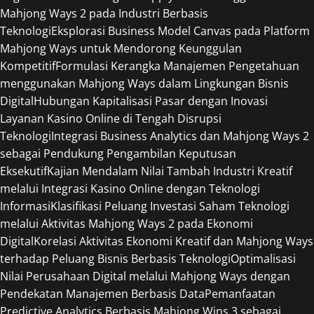
Mahjong Ways 2 pada Industri Berbasis
Teknologi
Eksplorasi Business Model Canvas pada Platform
Mahjong Ways untuk Mendorong Keunggulan
Kompetitif
Formulasi Kerangka Manajemen Pengetahuan
menggunakan Mahjong Ways dalam Lingkungan Bisnis
Digital
Hubungan Kapitalisasi Pasar dengan Inovasi
Layanan Kasino Online di Tengah Disrupsi
Teknologi
Integrasi Business Analytics dan Mahjong Ways 2
sebagai Pendukung Pengambilan Keputusan
Eksekutif
Kajian Mendalam Nilai Tambah Industri Kreatif
melalui Integrasi Kasino Online dengan Teknologi
Informasi
Klasifikasi Peluang Investasi Saham Teknologi
melalui Aktivitas Mahjong Ways 2 pada Ekonomi
Digital
Korelasi Aktivitas Ekonomi Kreatif dan Mahjong Ways
terhadap Peluang Bisnis Berbasis Teknologi
Optimalisasi
Nilai Perusahaan Digital melalui Mahjong Ways dengan
Pendekatan Manajemen Berbasis Data
Pemanfaatan
Predictive Analytics Berbasis Mahjong Wins 3 sebagai