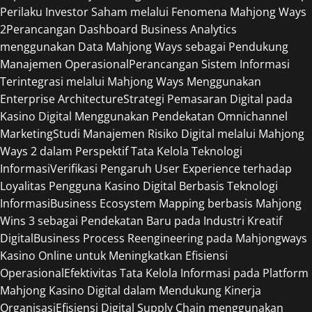
Perilaku Investor Saham melalui Fenomena Mahjong Ways
2
Perancangan Dashboard Business Analytics
menggunakan Data Mahjong Ways sebagai Pendukung
Manajemen Operasional
Perancangan Sistem Informasi
Terintegrasi melalui Mahjong Ways Menggunakan
Enterprise Architecture
Strategi Pemasaran Digital pada
Kasino Digital Menggunakan Pendekatan Omnichannel
Marketing
Studi Manajemen Risiko Digital melalui Mahjong
Ways 2 dalam Perspektif Tata Kelola Teknologi
Informasi
Verifikasi Pengaruh User Experience terhadap
Loyalitas Pengguna Kasino Digital Berbasis Teknologi
Informasi
Business Ecosystem Mapping berbasis Mahjong
Wins 3 sebagai Pendekatan Baru pada Industri Kreatif
Digital
Business Process Reengineering pada Mahjongways
Kasino Online untuk Meningkatkan Efisiensi
Operasional
Efektivitas Tata Kelola Informasi pada Platform
Mahjong Kasino Digital dalam Mendukung Kinerja
Organisasi
Efisiensi Digital Supply Chain menggunakan