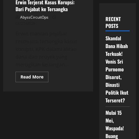
Erwin Terjerat Kasus Korupsi:
Dari Pejabat ke Tersangka
AbyssCircuitOps
RECENT
01/21/2026
POSTS
Erwin mantan pejabat
Skandal
resmi jadi tersangka kasus
Dana Hibah
korupsi, KPK dalami aliran
Terkuak!
dana dan proyek yang
Vonis Sri
merugikan keuangan...
Purnomo
Disorot,
Read
Read More
more
Dinasti
about
Erwin
Politik Ikut
Terjerat
Kasus
Terseret?
Korupsi:
Dari
Pejabat
Mulai 15
ke
Mei,
Tersangka
Waspada!
Buang