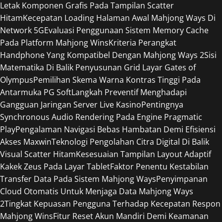
Letak Komponen Grafis Pada Tampilan Scatter
Hitam
Kecepatan Loading Halaman Awal Mahjong Ways Di
Network 5G
Evaluasi Penggunaan Sistem Memory Cache
Pada Platform Mahjong Wins
Kriteria Perangkat
Handphone Yang Kompatibel Dengan Mahjong Ways 2
Sisi
Matematika Di Balik Penyusunan Grid Layar Gates of
Olympus
Pemilihan Skema Warna Kontras Tinggi Pada
Antarmuka PG Soft
Langkah Preventif Menghadapi
Gangguan Jaringan Server Live Kasino
Pentingnya
Synchronous Audio Rendering Pada Engine Pragmatic
Play
Pengalaman Navigasi Bebas Hambatan Demi Efisiensi
Akses Maxwin
Teknologi Pengolahan Citra Digital Di Balik
Visual Scatter Hitam
Kesesuaian Tampilan Layout Adaptif
Kakek Zeus Pada Layar Tablet
Faktor Penentu Kestabilan
Transfer Data Pada Sistem Mahjong Ways
Penyimpanan
Cloud Otomatis Untuk Menjaga Data Mahjong Ways
2
Tingkat Kepuasan Pengguna Terhadap Kecepatan Respon
Mahjong Wins
Fitur Reset Akun Mandiri Demi Keamanan