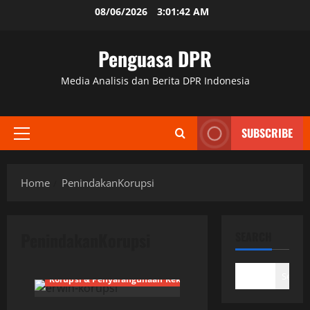
Skip
08/06/2026
3:01:42 AM
to
content
Penguasa DPR
Media Analisis dan Berita DPR Indonesia
SUBSCRIBE
Primary
Menu
Home
PenindakanKorupsi
PenindakanKorupsi
SEARCH
Search
Korupsi & Penyalahgunaan Kekuasaan