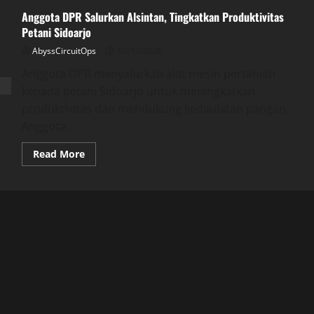
Anggota DPR Salurkan Alsintan, Tingkatkan Produktivitas
Petani Sidoarjo
AbyssCircuitOps
02/12/2026
Anggota DPR menyalurkan alat mesin pertanian
kepada petani Sidoarjo untuk meningkatkan
produktivitas dan mendukung kedaulatan pangan.
Anggota...
Read
Read More
more
about
Anggota
DPR
Salurkan
Alsintan,
Tingkatkan
Produktivitas
Petani
Sidoarjo