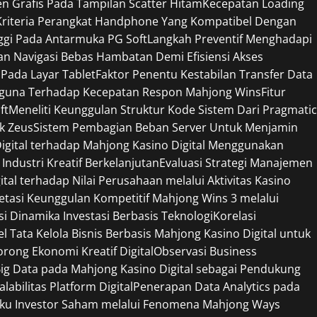
 Grafis Pada Tampilan Scatter Hitam
Kecepatan Loading
Kriteria Perangkat Handphone Yang Kompatibel Dengan
ggi Pada Antarmuka PG Soft
Langkah Preventif Menghadapi
n Navigasi Bebas Hambatan Demi Efisiensi Akses
 Pada Layar Tablet
Faktor Penentu Kestabilan Transfer Data
gguna Terhadap Kecepatan Respon Mahjong Wins
Fitur
ft
Meneliti Keunggulan Struktur Kode Sistem Dari Pragmatic
ek Zeus
Sistem Pembagian Beban Server Untuk Menjamin
Digital terhadap Mahjong Kasino Digital Menggunakan
Industri Kreatif Berkelanjutan
Evaluasi Strategi Manajemen
tal terhadap Nilai Perusahaan melalui Aktivitas Kasino
retasi Keunggulan Kompetitif Mahjong Wins 3 melalui
si Dinamika Investasi Berbasis Teknologi
Korelasi
l Tata Kelola Bisnis Berbasis Mahjong Kasino Digital untuk
ong Ekonomi Kreatif Digital
Observasi Business
ig Data pada Mahjong Kasino Digital sebagai Pendukung
bilitas Platform Digital
Penerapan Data Analytics pada
ilaku Investor Saham melalui Fenomena Mahjong Ways