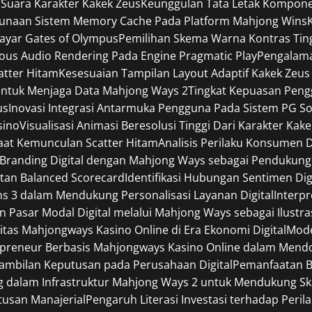
 Suara Karakter Kakek Zeus
Keunggulan Tata Letak Komponen
gunaan Sistem Memory Cache Pada Platform Mahjong Wins
Layar Gates of Olympus
Pemilihan Skema Warna Kontras Tin
ous Audio Rendering Pada Engine Pragmatic Play
Pengalama
catter Hitam
Kesesuaian Tampilan Layout Adaptif Kakek Zeus
ntuk Menjaga Data Mahjong Ways 2
Tingkat Kepuasan Pen
us
Inovasi Integrasi Antarmuka Pengguna Pada Sistem PG So
sino
Visualisasi Animasi Beresolusi Tinggi Dari Karakter Kak
Saat Kemunculan Scatter Hitam
Analisis Perilaku Konsumen 
i Branding Digital dengan Mahjong Ways sebagai Pendukung 
tan Balanced Scorecard
Identifikasi Hubungan Sentimen Digi
ins 3 dalam Mendukung Personalisasi Layanan Digital
Interp
an Pasar Modal Digital melalui Mahjong Ways sebagai Ilustra
itas Mahjongways Kasino Online di Era Ekonomi Digital
Mode
preneur Berbasis Mahjongways Kasino Online dalam Mendor
ambilan Keputusan pada Perusahaan Digital
Pemanfaatan B
dalam Infrastruktur Mahjong Ways 2 untuk Mendukung Skala
usan Manajerial
Pengaruh Literasi Investasi terhadap Per