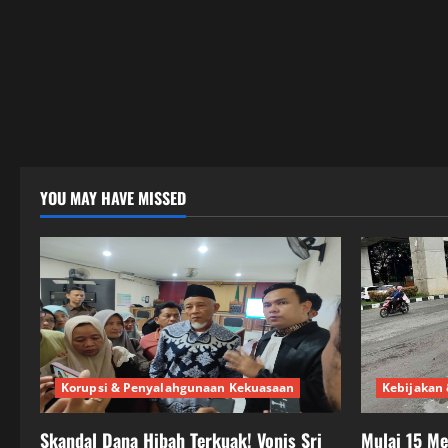
YOU MAY HAVE MISSED
Korupsi & Penyalahgunaan Kekuasaan
Kebijakan 
Skandal Dana Hibah Terkuak! Vonis Sri
Mulai 15 M