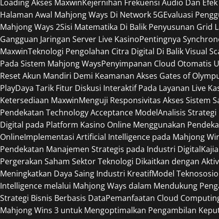
Loading Akses Maxwin
Kejernihan Frekuensi Audio Dan Efek
Halaman Awal Mahjong Ways Di Network 5G
Evaluasi Peng
Mahjong Ways 2
Sisi Matematika Di Balik Penyusunan Grid 
Gangguan Jaringan Server Live Kasino
Pentingnya Synchron
Maxwin
Teknologi Pengolahan Citra Digital Di Balik Visual S
Pada Sistem Mahjong Ways
Penyimpanan Cloud Otomatis U
Reset Akun Mandiri Demi Keamanan Akses Gates of Olymp
Play
Daya Tarik Fitur Diskusi Interaktif Pada Layanan Live Ka
Ketersediaan Maxwin
Menguji Responsivitas Akses Sistem 
Pendekatan Technology Acceptance Model
Analisis Strateg
Digital pada Platform Kasino Online Menggunakan Pendeka
Online
Implementasi Artificial Intelligence pada Mahjong W
Pendekatan Manajemen Strategis pada Industri Digital
Kaji
Pergerakan Saham Sektor Teknologi Dikaitkan dengan Aktiv
Meningkatkan Daya Saing Industri Kreatif
Model Teknososio
Intelligence melalui Mahjong Ways dalam Mendukung Peng
Strategi Bisnis Berbasis Data
Pemanfaatan Cloud Computing 
Mahjong Wins 3 untuk Mengoptimalkan Pengambilan Keput