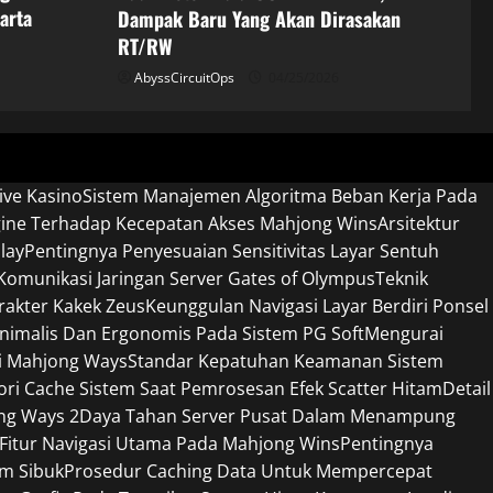
arta
Dampak Baru Yang Akan Dirasakan
RT/RW
AbyssCircuitOps
04/25/2026
ive Kasino
Sistem Manajemen Algoritma Beban Kerja Pada
gine Terhadap Kecepatan Akses Mahjong Wins
Arsitektur
lay
Pentingnya Penyesuaian Sensitivitas Layar Sentuh
omunikasi Jaringan Server Gates of Olympus
Teknik
rakter Kakek Zeus
Keunggulan Navigasi Layar Berdiri Ponsel
nimalis Dan Ergonomis Pada Sistem PG Soft
Mengurai
si Mahjong Ways
Standar Kepatuhan Keamanan Sistem
 Cache Sistem Saat Pemrosesan Efek Scatter Hitam
Detail
ng Ways 2
Daya Tahan Server Pusat Dalam Menampung
 Fitur Navigasi Utama Pada Mahjong Wins
Pentingnya
am Sibuk
Prosedur Caching Data Untuk Mempercepat