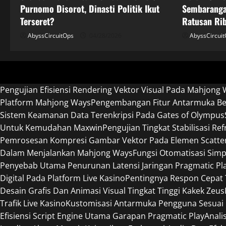
Purnomo Disorot, Dinasti Politik Ikut
Sembaranga
Terseret?
Ratusan Ri
AbyssCircuitOps
04/28/2026
AbyssCircui
Pengujian Efisiensi Rendering Vektor Visual Pada Mahjong 
Platform Mahjong Ways
Pengembangan Fitur Antarmuka Ber
Sistem Keamanan Data Terenkripsi Pada Gates of Olympus
Untuk Kemudahan Maxwin
Pengujian Tingkat Stabilisasi R
Pemrosesan Kompresi Gambar Vektor Pada Elemen Scatte
Dalam Menjalankan Mahjong Ways
Fungsi Otomatisasi Sim
Penyebab Utama Penurunan Latensi Jaringan Pragmatic Pl
Digital Pada Platform Live Kasino
Pentingnya Respon Cepat
Desain Grafis Dan Animasi Visual Tingkat Tinggi Kakek Zeus
Trafik Live Kasino
Kustomisasi Antarmuka Pengguna Sesuai 
Efisiensi Script Engine Utama Garapan Pragmatic Play
Anali