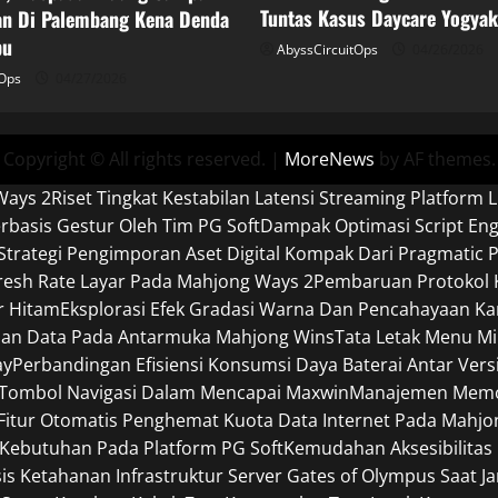
Tuntas Kasus Daycare Yogyak
n Di Palembang Kena Denda
bu
AbyssCircuitOps
04/26/2026
tOps
04/27/2026
Copyright © All rights reserved.
|
MoreNews
by AF themes.
Ways 2
Riset Tingkat Kestabilan Latensi Streaming Platform L
basis Gestur Oleh Tim PG Soft
Dampak Optimasi Script En
Strategi Pengimporan Aset Digital Kompak Dari Pragmatic P
efresh Rate Layar Pada Mahjong Ways 2
Pembaruan Protokol K
r Hitam
Eksplorasi Efek Gradasi Warna Dan Pencahayaan Ka
pan Data Pada Antarmuka Mahjong Wins
Tata Letak Menu Mi
ay
Perbandingan Efisiensi Konsumsi Daya Baterai Antar Ver
 Tombol Navigasi Dalam Mencapai Maxwin
Manajemen Memori
Fitur Otomatis Penghemat Kuota Data Internet Pada Mahjo
Kebutuhan Pada Platform PG Soft
Kemudahan Aksesibilitas
sis Ketahanan Infrastruktur Server Gates of Olympus Saat J