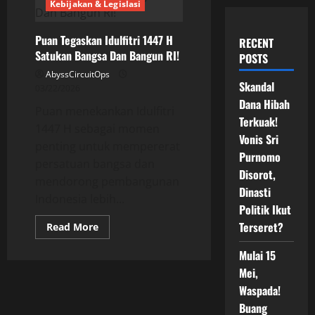
Kebijakan & Legislasi
Puan Tegaskan Idulfitri 1447 H
RECENT
Satukan Bangsa Dan Bangun RI!
POSTS
AbyssCircuitOps
Skandal
03/22/2026
Dana Hibah
Puan menekankan Idulfitri
Terkuak!
1447 H sebagai momen
Vonis Sri
penting untuk mempererat
Purnomo
persatuan bangsa dan
Disorot,
mendorong pembangunan
Dinasti
Indonesia lebih...
Politik Ikut
Terseret?
Read
Read More
more
about
Mulai 15
Puan
Tegaskan
Mei,
Idulfitri
1447
Waspada!
H
Satukan
Buang
Bangsa