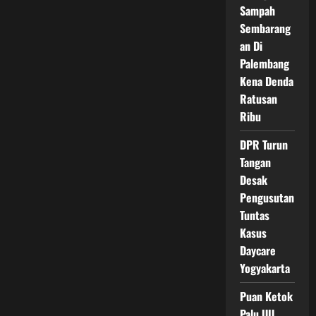
Sampah
Dan
Bangun
Sembarang
RI!
an Di
Palembang
Kena Denda
Ratusan
Ribu
DPR Turun
Tangan
Desak
Pengusutan
Tuntas
Kasus
Daycare
Yogyakarta
Puan Ketok
Palu UU