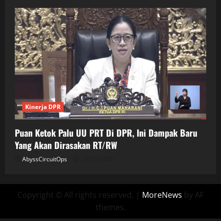
Kinerja DPR
Puan Ketok Palu UU PRT Di DPR, Ini Dampak Baru
Yang Akan Dirasakan RT/RW
AbyssCircuitOps
04/25/2026
Copyright © All rights reserved.
|
MoreNews
by AF
themes.