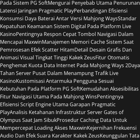
Pada Sistem PG Soft
Mengurai Penyebab Utama Penurunan
Latensi Jaringan Pragmatic Play
Perbandingan Efisiensi
Konsumsi Daya Baterai Antar Versi Mahjong Ways
Standar
Kepatuhan Keamanan Sistem Digital Pada Platform Live
Kasino
Pentingnya Respon Cepat Tombol Navigasi Dalam
Mencapai Maxwin
Manajemen Memori Cache Sistem Saat
Pemrosesan Efek Scatter Hitam
Detail Desain Grafis Dan
Animasi Visual Tingkat Tinggi Kakek Zeus
Fitur Otomatis
Penghemat Kuota Data Internet Pada Mahjong Ways 2
Daya
Tahan Server Pusat Dalam Menampung Trafik Live
Kasino
Kustomisasi Antarmuka Pengguna Sesuai
Kebutuhan Pada Platform PG Soft
Kemudahan Aksesibilitas
Fitur Navigasi Utama Pada Mahjong Wins
Pentingnya
Efisiensi Script Engine Utama Garapan Pragmatic
Play
Analisis Ketahanan Infrastruktur Server Gates of
Olympus Saat Jam Sibuk
Prosedur Caching Data Untuk
Mempercepat Loading Akses Maxwin
Kejernihan Frekuensi
Audio Dan Efek Suara Karakter Kakek Zeus
Keunggulan Tata