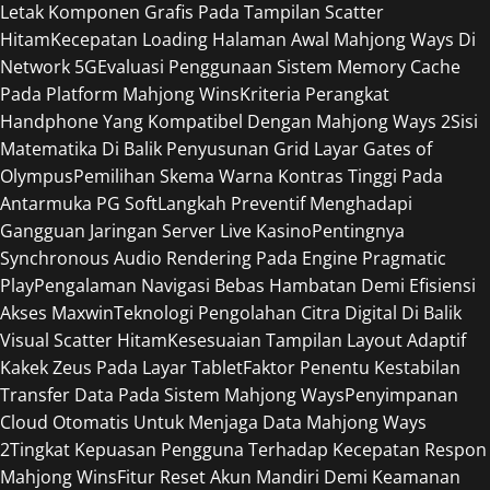
Letak Komponen Grafis Pada Tampilan Scatter
Hitam
Kecepatan Loading Halaman Awal Mahjong Ways Di
Network 5G
Evaluasi Penggunaan Sistem Memory Cache
Pada Platform Mahjong Wins
Kriteria Perangkat
Handphone Yang Kompatibel Dengan Mahjong Ways 2
Sisi
Matematika Di Balik Penyusunan Grid Layar Gates of
Olympus
Pemilihan Skema Warna Kontras Tinggi Pada
Antarmuka PG Soft
Langkah Preventif Menghadapi
Gangguan Jaringan Server Live Kasino
Pentingnya
Synchronous Audio Rendering Pada Engine Pragmatic
Play
Pengalaman Navigasi Bebas Hambatan Demi Efisiensi
Akses Maxwin
Teknologi Pengolahan Citra Digital Di Balik
Visual Scatter Hitam
Kesesuaian Tampilan Layout Adaptif
Kakek Zeus Pada Layar Tablet
Faktor Penentu Kestabilan
Transfer Data Pada Sistem Mahjong Ways
Penyimpanan
Cloud Otomatis Untuk Menjaga Data Mahjong Ways
2
Tingkat Kepuasan Pengguna Terhadap Kecepatan Respon
Mahjong Wins
Fitur Reset Akun Mandiri Demi Keamanan