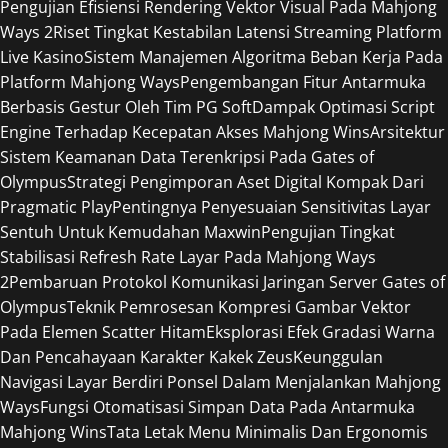
Pengujian Efisiensi Rendering Vektor Visual Pada Mahjong
Ways 2
Riset Tingkat Kestabilan Latensi Streaming Platform
Live Kasino
Sistem Manajemen Algoritma Beban Kerja Pada
Platform Mahjong Ways
Pengembangan Fitur Antarmuka
Berbasis Gestur Oleh Tim PG Soft
Dampak Optimasi Script
Engine Terhadap Kecepatan Akses Mahjong Wins
Arsitektur
Sistem Keamanan Data Terenkripsi Pada Gates of
Olympus
Strategi Pengimporan Aset Digital Kompak Dari
Pragmatic Play
Pentingnya Penyesuaian Sensitivitas Layar
Sentuh Untuk Kemudahan Maxwin
Pengujian Tingkat
Stabilisasi Refresh Rate Layar Pada Mahjong Ways
2
Pembaruan Protokol Komunikasi Jaringan Server Gates of
Olympus
Teknik Pemrosesan Kompresi Gambar Vektor
Pada Elemen Scatter Hitam
Eksplorasi Efek Gradasi Warna
Dan Pencahayaan Karakter Kakek Zeus
Keunggulan
Navigasi Layar Berdiri Ponsel Dalam Menjalankan Mahjong
Ways
Fungsi Otomatisasi Simpan Data Pada Antarmuka
Mahjong Wins
Tata Letak Menu Minimalis Dan Ergonomis