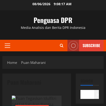
Skip
08/06/2026
9:08:17 AM
to
content
Penguasa DPR
Media Analisis dan Berita DPR Indonesia
SUBSCRIBE
Primary
Menu
Home
Puan Maharani
Puan Maharani
SEARCH
Search