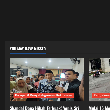
YOU MAY HAVE MISSED
Korupsi & Penyalahgunaan Kekuasaan
Kebijakan 
Skandal Dana Hibah Terkuak! Vonis Sri
Mulai 15 M