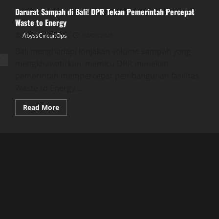
Darurat Sampah di Bali! DPR Tekan Pemerintah Percepat
Waste to Energy
AbyssCircuitOps
02/03/2026
Bali menghadapi lonjakan volume sampah yang
mengkhawatirkan, memicu DPR menekan
pemerintah mempercepat pembangunan fasilitas
Waste to Energy....
Read
Read More
more
about
Darurat
Sampah
di
Bali!
DPR
Tekan
Pemerintah
Percepat
Waste
to
Energy