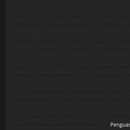
Proses hukum yang berjalan berupaya mengun
penyaluran, serta pihak-pihak yang terlibat d
Dalam rangka memperjelas rangkaian perist
Gubernur Jawa Timur Khofifah Indar Parawans
Kehadiran Khofifah dinilai penting untuk mem
serta prosedur administratif dalam penyalura
Sidang ini menjadi momen krusial untuk mem
agar transparansi serta akuntabilitas dapat te
Temukan rangkuman informasi menarik dan te
memperluas wawasan Anda hanya di
Pengua