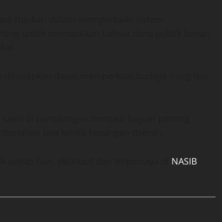
di rujukan dalam memperbaiki sistem
enting untuk memastikan bahwa dana publik benar-
kat.
ga diharapkan dapat memperkuat budaya integritas
 saksi di persidangan menjadi bagian penting
benahan tata kelola keuangan daerah.
 setiap hari, eksklusif dan terpercaya di
NASIB