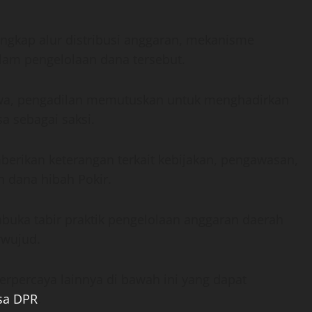
gkap alur distribusi anggaran, mekanisme
alam pengelolaan dana tersebut.
iwa, pengadilan memutuskan untuk menghadirkan
a sebagai saksi.
berikan keterangan terkait kebijakan, pengawasan,
n dana hibah Pokir.
buka tabir praktik pengelolaan anggaran daerah
rwujud.
rpercaya lainnya di bawah ini yang dapat
sa DPR
.