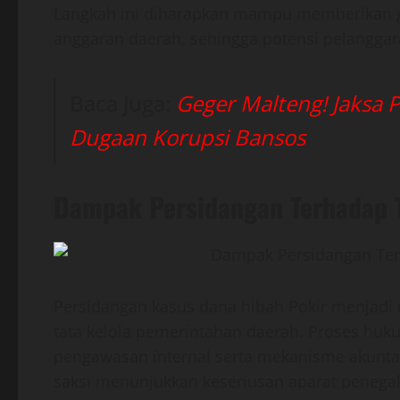
Langkah ini diharapkan mampu memberikan 
anggaran daerah, sehingga potensi pelanggaran
Baca Juga:
Geger Malteng! Jaksa 
Dugaan Korupsi Bansos
Dampak Persidangan Terhadap T
Persidangan kasus dana hibah Pokir menjad
tata kelola pemerintahan daerah. Proses huk
pengawasan internal serta mekanisme akuntabi
saksi menunjukkan keseriusan aparat peneg