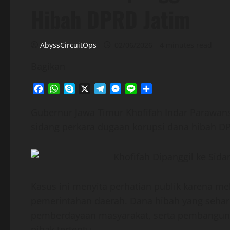
Hibah DPRD Jatim
AbyssCircuitOps
02/06/2026
4 minutes read
Bagikan
Facebook
WhatsApp
Skype
X
Telegram
Messenger
Line
Share
Gubernur Jawa Timur Khofifah Indar Parawans
sidang perkara dugaan korupsi dana hibah D
Kasus ini menyita perhatian publik karena me
pemerintahan daerah. Dana hibah yang seharu
pemberdayaan masyarakat, serta pembanguna
pihak tertentu.