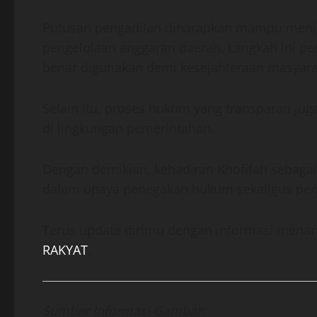
Putusan pengadilan diharapkan mampu menja
pengelolaan anggaran daerah. Langkah ini p
benar digunakan demi kesejahteraan masyara
Selain itu, proses hukum yang transparan ju
di lingkungan pemerintahan.
Dengan demikian, kehadiran Khofifah sebagai
dalam upaya penegakan hukum sekaligus pem
Terus update dirimu dengan informasi menarik
RAKYAT
.
Sumber Informasi Gambar: