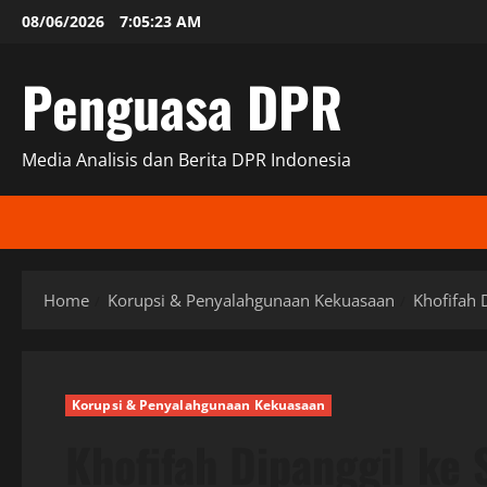
Skip
08/06/2026
7:05:24 AM
to
content
Penguasa DPR
Media Analisis dan Berita DPR Indonesia
Home
Korupsi & Penyalahgunaan Kekuasaan
Khofifah 
Korupsi & Penyalahgunaan Kekuasaan
Khofifah Dipanggil ke