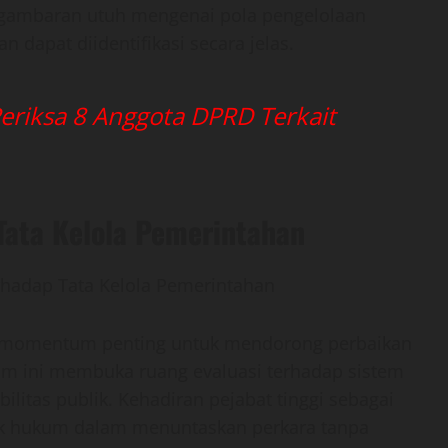
gambaran utuh mengenai pola pengelolaan
 dapat diidentifikasi secara jelas.
Periksa 8 Anggota DPRD Terkait
ata Kelola Pemerintahan
i momentum penting untuk mendorong perbaikan
um ini membuka ruang evaluasi terhadap sistem
litas publik. Kehadiran pejabat tinggi sebagai
ak hukum dalam menuntaskan perkara tanpa