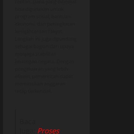
rentan. Dana yang dihemat
bisa digunakan untuk
program sosial, bantuan
ekonomi, dan peningkatan
kesejahteraan rakyat.
Langkah ini juga dipandang
sebagai bagian dari upaya
menjaga stabilitas
keuangan negara. Dengan
pengeluaran yang lebih
efisien, pemerintah dapat
memastikan anggaran
tetap terkendali.
Baca
Juga:
Proses