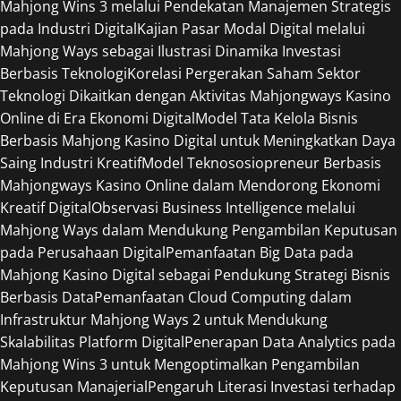
Mahjong Wins 3 melalui Pendekatan Manajemen Strategis
pada Industri Digital
Kajian Pasar Modal Digital melalui
Mahjong Ways sebagai Ilustrasi Dinamika Investasi
Berbasis Teknologi
Korelasi Pergerakan Saham Sektor
Teknologi Dikaitkan dengan Aktivitas Mahjongways Kasino
Online di Era Ekonomi Digital
Model Tata Kelola Bisnis
Berbasis Mahjong Kasino Digital untuk Meningkatkan Daya
Saing Industri Kreatif
Model Teknososiopreneur Berbasis
Mahjongways Kasino Online dalam Mendorong Ekonomi
Kreatif Digital
Observasi Business Intelligence melalui
Mahjong Ways dalam Mendukung Pengambilan Keputusan
pada Perusahaan Digital
Pemanfaatan Big Data pada
Mahjong Kasino Digital sebagai Pendukung Strategi Bisnis
Berbasis Data
Pemanfaatan Cloud Computing dalam
Infrastruktur Mahjong Ways 2 untuk Mendukung
Skalabilitas Platform Digital
Penerapan Data Analytics pada
Mahjong Wins 3 untuk Mengoptimalkan Pengambilan
Keputusan Manajerial
Pengaruh Literasi Investasi terhadap