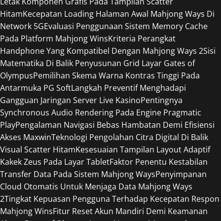
Letak Komponen Grafis Pada Tampilan Scatter
Hitam
Kecepatan Loading Halaman Awal Mahjong Ways Di
Network 5G
Evaluasi Penggunaan Sistem Memory Cache
Pada Platform Mahjong Wins
Kriteria Perangkat
Handphone Yang Kompatibel Dengan Mahjong Ways 2
Sisi
Matematika Di Balik Penyusunan Grid Layar Gates of
Olympus
Pemilihan Skema Warna Kontras Tinggi Pada
Antarmuka PG Soft
Langkah Preventif Menghadapi
Gangguan Jaringan Server Live Kasino
Pentingnya
Synchronous Audio Rendering Pada Engine Pragmatic
Play
Pengalaman Navigasi Bebas Hambatan Demi Efisiensi
Akses Maxwin
Teknologi Pengolahan Citra Digital Di Balik
Visual Scatter Hitam
Kesesuaian Tampilan Layout Adaptif
Kakek Zeus Pada Layar Tablet
Faktor Penentu Kestabilan
Transfer Data Pada Sistem Mahjong Ways
Penyimpanan
Cloud Otomatis Untuk Menjaga Data Mahjong Ways
2
Tingkat Kepuasan Pengguna Terhadap Kecepatan Respon
Mahjong Wins
Fitur Reset Akun Mandiri Demi Keamanan