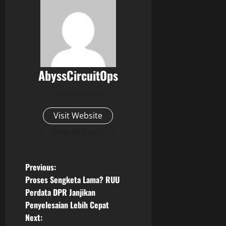
AbyssCircuitOps
Administrator
Visit Website
View All Posts
P
Previous:
Proses Sengketa Lama? RUU
o
Perdata DPR Janjikan
Penyelesaian Lebih Cepat
s
Next: