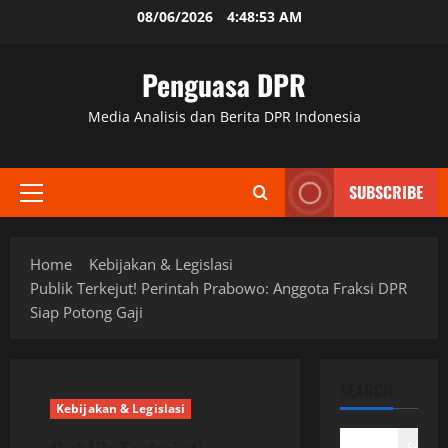
Skip
08/06/2026
4:48:54 AM
to
content
Penguasa DPR
Media Analisis dan Berita DPR Indonesia
SUBSCRIBE
Primary
Menu
Home
Kebijakan & Legislasi
Publik Terkejut! Perintah Prabowo: Anggota Fraksi DPR
Siap Potong Gaji
SEARCH
Kebijakan & Legislasi
Search