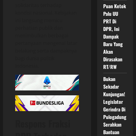
solidaritas terhadap
Puan Ketok
kondisi nasional. Kebijakan
Palu UU
ini langsung memicu
PRT Di
perhatian publik dan
DPR, Ini
menimbulkan berbagai
Dampak
pertanyaan mengenai latar
Baru Yang
belakang serta dampaknya
Akan
bagi dunia politik
Dirasakan
Indonesia.
RT/RW
Bukan
Sekadar
Kunjungan!
Legislator
Gerindra Di
Pulogadung
Respons Fraksi
Serahkan
Bantuan