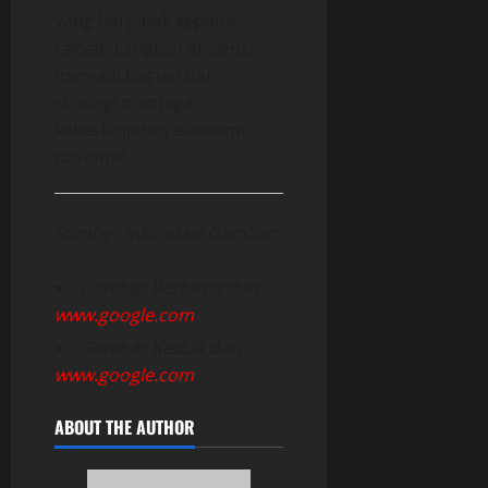
yang berpihak kepada
rakyat. Langkah efisiensi
menjadi bagian dari
strategi menjaga
keberlanjutan ekonomi
nasional.
Sumber Informasi Gambar:
Gambar Pertama dari
www.google.com
Gambar Kedua dari
www.google.com
ABOUT THE AUTHOR