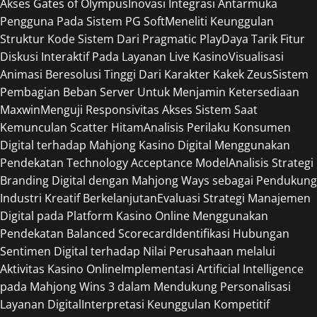
Akses Gates of Olympus
Inovasi Integrasi Antarmuka
Pengguna Pada Sistem PG Soft
Meneliti Keunggulan
Struktur Kode Sistem Dari Pragmatic Play
Daya Tarik Fitur
Diskusi Interaktif Pada Layanan Live Kasino
Visualisasi
Animasi Beresolusi Tinggi Dari Karakter Kakek Zeus
Sistem
Pembagian Beban Server Untuk Menjamin Ketersediaan
Maxwin
Menguji Responsivitas Akses Sistem Saat
Kemunculan Scatter Hitam
Analisis Perilaku Konsumen
Digital terhadap Mahjong Kasino Digital Menggunakan
Pendekatan Technology Acceptance Model
Analisis Strategi
Branding Digital dengan Mahjong Ways sebagai Pendukung
Industri Kreatif Berkelanjutan
Evaluasi Strategi Manajemen
Digital pada Platform Kasino Online Menggunakan
Pendekatan Balanced Scorecard
Identifikasi Hubungan
Sentimen Digital terhadap Nilai Perusahaan melalui
Aktivitas Kasino Online
Implementasi Artificial Intelligence
pada Mahjong Wins 3 dalam Mendukung Personalisasi
Layanan Digital
Interpretasi Keunggulan Kompetitif