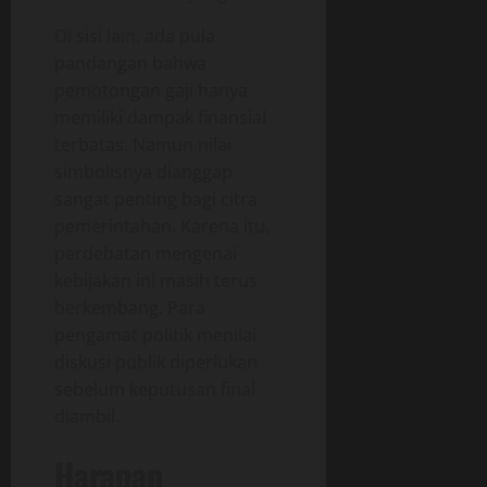
Di sisi lain, ada pula
pandangan bahwa
pemotongan gaji hanya
memiliki dampak finansial
terbatas. Namun nilai
simbolisnya dianggap
sangat penting bagi citra
pemerintahan. Karena itu,
perdebatan mengenai
kebijakan ini masih terus
berkembang. Para
pengamat politik menilai
diskusi publik diperlukan
sebelum keputusan final
diambil.
Harapan