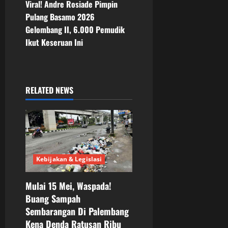
t
Viral! Andre Rosiade Pimpin
Pulang Basamo 2026
n
Gelombang II, 6.000 Pemudik
Ikut Keseruan Ini
a
v
i
RELATED NEWS
g
a
t
Kebijakan & Legislasi
i
Mulai 15 Mei, Waspada!
o
Buang Sampah
Sembarangan Di Palembang
n
Kena Denda Ratusan Ribu