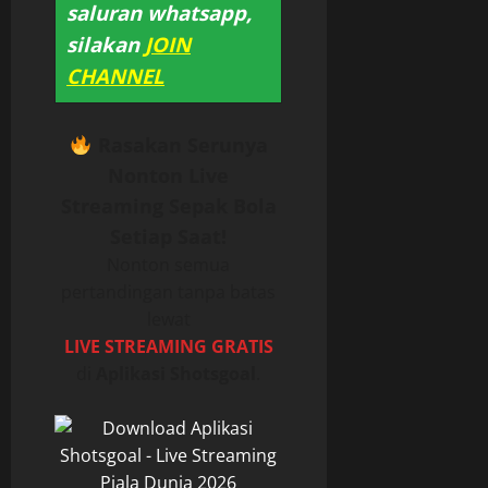
saluran whatsapp,
silakan
JOIN
CHANNEL
Rasakan Serunya
Nonton Live
Streaming Sepak Bola
Setiap Saat!
Nonton semua
pertandingan tanpa batas
lewat
LIVE STREAMING GRATIS
di
Aplikasi Shotsgoal
.