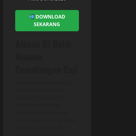
DOWNLOAD
SEKARANG
Alasan Di Balik
Wacana
Pemotongan Gaji
Wacana pemotongan gaji
pejabat negara tidak
muncul tanpa alasan.
Pemerintah sedang
menghadapi tantangan
ekonomi global yang tidak
menentu. Kondisi ini
mendorong perlunya