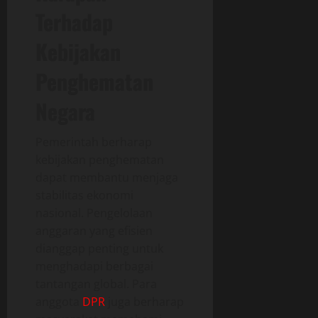
Terhadap
Kebijakan
Penghematan
Negara
Pemerintah berharap
kebijakan penghematan
dapat membantu menjaga
stabilitas ekonomi
nasional. Pengelolaan
anggaran yang efisien
dianggap penting untuk
menghadapi berbagai
tantangan global. Para
anggota
DPR
juga berharap