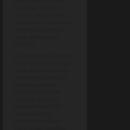
masyarakat memahami
tujuan dari langkah
tersebut. Penghematan
tidak dimaksudkan sebagai
pengorbanan sepihak,
tetapi sebagai upaya
bersama.
Jika kebijakan ini diterapkan
dengan baik, dana negara
dapat digunakan secara
lebih produktif. Program
pembangunan dan
bantuan sosial dapat
diperkuat. Ke depan,
pemerintah dan DPR
diharapkan terus
berkoordinasi dalam
merumuskan kebijakan