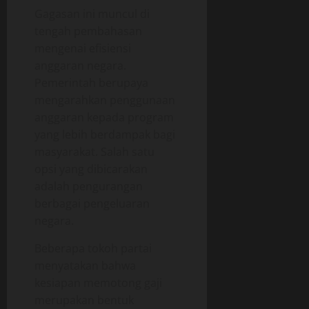
Gagasan ini muncul di
tengah pembahasan
mengenai efisiensi
anggaran negara.
Pemerintah berupaya
mengarahkan penggunaan
anggaran kepada program
yang lebih berdampak bagi
masyarakat. Salah satu
opsi yang dibicarakan
adalah pengurangan
berbagai pengeluaran
negara.
Beberapa tokoh partai
menyatakan bahwa
kesiapan memotong gaji
merupakan bentuk