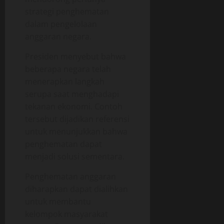
strategi penghematan
dalam pengelolaan
anggaran negara.
Presiden menyebut bahwa
beberapa negara telah
menerapkan langkah
serupa saat menghadapi
tekanan ekonomi. Contoh
tersebut dijadikan referensi
untuk menunjukkan bahwa
penghematan dapat
menjadi solusi sementara.
Penghematan anggaran
diharapkan dapat dialihkan
untuk membantu
kelompok masyarakat