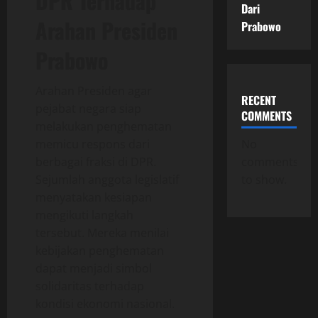
DPR Terhadap
Dari
Arahan Presiden
Prabowo
Prabowo
Arahan Presiden agar
RECENT
pejabat negara siap
COMMENTS
melakukan penghematan
No
memicu respons dari
comments
berbagai fraksi di DPR.
to show.
Sejumlah anggota legislatif
menyatakan kesiapan
mengikuti langkah
tersebut. Mereka menilai
kebijakan penghematan
dapat menjadi simbol
solidaritas terhadap
kondisi ekonomi nasional.