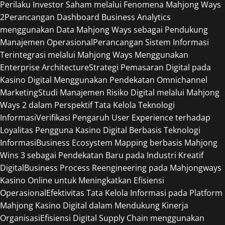
Perilaku Investor Saham melalui Fenomena Mahjong Ways
2
Perancangan Dashboard Business Analytics
menggunakan Data Mahjong Ways sebagai Pendukung
Manajemen Operasional
Perancangan Sistem Informasi
Terintegrasi melalui Mahjong Ways Menggunakan
Enterprise Architecture
Strategi Pemasaran Digital pada
Kasino Digital Menggunakan Pendekatan Omnichannel
Marketing
Studi Manajemen Risiko Digital melalui Mahjong
Ways 2 dalam Perspektif Tata Kelola Teknologi
Informasi
Verifikasi Pengaruh User Experience terhadap
Loyalitas Pengguna Kasino Digital Berbasis Teknologi
Informasi
Business Ecosystem Mapping berbasis Mahjong
Wins 3 sebagai Pendekatan Baru pada Industri Kreatif
Digital
Business Process Reengineering pada Mahjongways
Kasino Online untuk Meningkatkan Efisiensi
Operasional
Efektivitas Tata Kelola Informasi pada Platform
Mahjong Kasino Digital dalam Mendukung Kinerja
Organisasi
Efisiensi Digital Supply Chain menggunakan