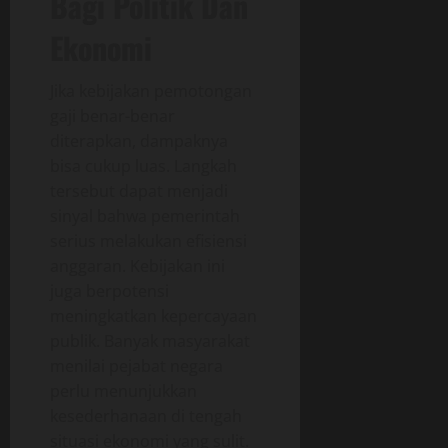
Bagi Politik Dan
Ekonomi
Jika kebijakan pemotongan
gaji benar-benar
diterapkan, dampaknya
bisa cukup luas. Langkah
tersebut dapat menjadi
sinyal bahwa pemerintah
serius melakukan efisiensi
anggaran. Kebijakan ini
juga berpotensi
meningkatkan kepercayaan
publik. Banyak masyarakat
menilai pejabat negara
perlu menunjukkan
kesederhanaan di tengah
situasi ekonomi yang sulit.