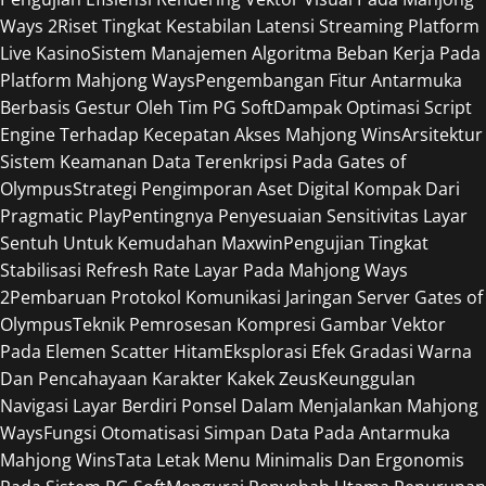
Ways 2
Riset Tingkat Kestabilan Latensi Streaming Platform
Live Kasino
Sistem Manajemen Algoritma Beban Kerja Pada
Platform Mahjong Ways
Pengembangan Fitur Antarmuka
Berbasis Gestur Oleh Tim PG Soft
Dampak Optimasi Script
Engine Terhadap Kecepatan Akses Mahjong Wins
Arsitektur
Sistem Keamanan Data Terenkripsi Pada Gates of
Olympus
Strategi Pengimporan Aset Digital Kompak Dari
Pragmatic Play
Pentingnya Penyesuaian Sensitivitas Layar
Sentuh Untuk Kemudahan Maxwin
Pengujian Tingkat
Stabilisasi Refresh Rate Layar Pada Mahjong Ways
2
Pembaruan Protokol Komunikasi Jaringan Server Gates of
Olympus
Teknik Pemrosesan Kompresi Gambar Vektor
Pada Elemen Scatter Hitam
Eksplorasi Efek Gradasi Warna
Dan Pencahayaan Karakter Kakek Zeus
Keunggulan
Navigasi Layar Berdiri Ponsel Dalam Menjalankan Mahjong
Ways
Fungsi Otomatisasi Simpan Data Pada Antarmuka
Mahjong Wins
Tata Letak Menu Minimalis Dan Ergonomis