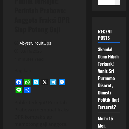
Publik Terkejut!
Perintah Prabowo:
Anggota Fraksi DPR
Siap Potong Gaji
RECENT
POSTS
AbyssCircuitOps
Skandal
03/16/2026
Dana Hibah
4 minutes read
Terkuak!
Bagikan
Vonis Sri
Purnomo
Facebook
WhatsApp
Skype
X
Telegram
Messenger
Disorot,
Line
Share
Dinasti
Politik Ikut
Publik terkejut! Perintah
Terseret?
Prabowo membuat fraksi
DPR kompak siap
Mulai 15
memotong gaji anggota,
Mei,