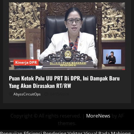
Kinerja DPR
Puan Ketok Palu UU PRT Di DPR, Ini Dampak Baru
Yang Akan Dirasakan RT/RW
AbyssCircuitOps
04/25/2026
Copyright © All rights reserved.
|
MoreNews
by AF
themes.
Pengujian Efisiensi Rendering Vektor Visual Pada Mahjong