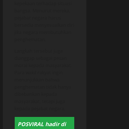
kepekaan terhadap situasi
bangsa. Menurut mereka,
pejabat negara harus
bersedia menyesuaikan diri
jika negara membutuhkan
penghematan.
Langkah tersebut juga
dianggap sebagai pesan
moral kepada masyarakat.
Para wakil rakyat ingin
menunjukkan bahwa
penghematan tidak hanya
dibebankan kepada
masyarakat, tetapi juga
kepada pejabat negara.
POSVIRAL hadir di