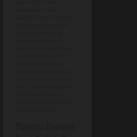
pemerintah telah
melakukan simulasi
kebijakan secara matang.
Perencanaan yang baik
dianggap penting agar
langkah penghematan
benar-benar efektif. Selain
itu, para anggota DPR
menegaskan bahwa
kebijakan penghematan
harus diterapkan secara
adil. Tidak hanya legislatif,
tetapi juga lembaga
pemerintah lainnya perlu
ikut berkontribusi.
Potensi Dampak