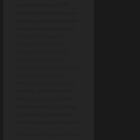
Sejumlah fraksi di DPR
menyampaikan dukungan
terhadap arahan presiden.
Mereka menyatakan siap
mengikuti kebijakan
penghematan jika itu
dianggap penting bagi
kepentingan negara.
Beberapa perwakilan partai
menyebut kesiapan
tersebut sebagai langkah
simbolik. Mereka menilai
pengurangan gaji bukan
sekadar soal angka, tetapi
juga tentang komitmen
moral para pejabat negara.
Fraksi partai juga berharap