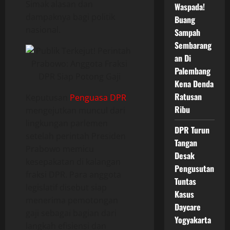
Simak alasan dan
Waspada!
dampaknya bagi politik
Buang
nasional.
Sampah
Sembarang
an Di
Palembang
Kena Denda
Ratusan
Keputusan
Penguasa DPR
Ribu
mengejutkan muncul dari
lingkungan parlemen
DPR Turun
setelah perintah Presiden
Tangan
Prabowo memicu
Desak
kesepakatan di kalangan
Pengusutan
fraksi DPR. Para anggota
Tuntas
legislatif disebut siap
Kasus
menerima pemotongan
Daycare
gaji sebagai bagian dari
Yogyakarta
langkah efisiensi dan